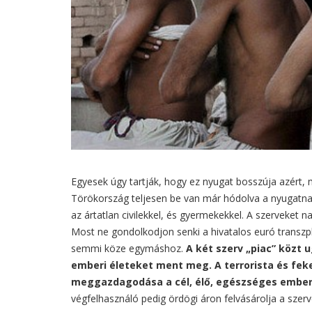
Egyesek úgy tartják, hogy ez nyugat bosszúja azért, m
Törökország teljesen be van már hódolva a nyugatnak,
az ártatlan civilekkel, és gyermekekkel. A szerveket n
Most ne gondolkodjon senki a hivatalos euró transzpl
semmi köze egymáshoz.
A két szerv „piac” közt 
emberi életeket ment meg. A terrorista és fek
meggazdagodása a cél, élő, egészséges embere
végfelhasználó pedig ördögi áron felvásárolja a szerve