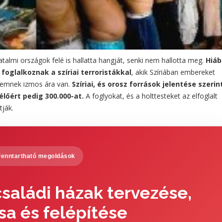
almi országok felé is hallatta hangját, senki nem hallotta meg.
Hiáb
foglalkoznak a szíriai terroristákkal
, akik Szíriában embereket
lemnek izmos ára van.
Szíriai, és orosz források jelentése szerin
élőért pedig 300.000-at.
A foglyokat, és a holttesteket az elfoglalt
tják.
Fenntartható megoldások
saládi házak tervezése,
sa és felépítése