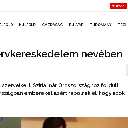
ÉPÍTÉSZET
ELFÖLD
KÜLFÖLD
GAZDASÁG
BULVÁR
TUDOMÁNY
TECH
ervkereskedelem nevében
a szerveikért. Szíria már Oroszországhoz fordult
z országban embereket azért rabolnak el, hogy azok