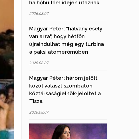
ha hőhullám idején utaznak
2026.08.07
Magyar Péter: "halvány esély
van arra", hogy hétfőn
újraindulhat még egy turbina
a paksi atomerőműben
2026.08.07
Magyar Péter: három jelölt
közül választ szombaton
köztársaságielnök-jelöltet a
Tisza
2026.08.07