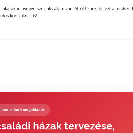
si alapokon nyugvó szociális állam van! Attól félnek, ha ezt a rendszer
árdos korszaknak is!
Fenntartható megoldások
saládi házak tervezése,