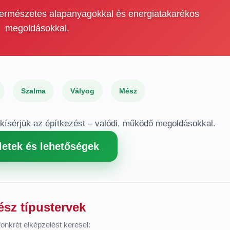
 természetes alapanyagokkal és energiatakarékos
megoldásokkal.
Szalma
Vályog
Mész
gkísérjük az építkezést – valódi, működő megoldásokkal.
letek és lehetőségek
ész típustervek
onkrét elképzelést keresel: