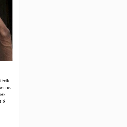
ténik
 benne.
nek
zió