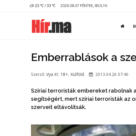
23 ℃ / 33 ℃
2026.08.07 PÉNTEK, IBOLYA
B
Emberrablások a sz
Szerző:
Vya
itt:
18+
,
Külföld
2013.04.26 07:46
Szíriai terroristák embereket rabolnak 
segítségért, mert szíriai terroristák a
szerveit eltávolítsák.