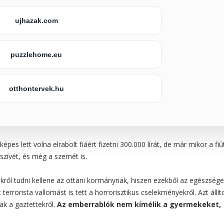
ujhazak.com
puzzlehome.eu
otthontervek.hu
pes lett volna elrabolt fiáért fizetni 300.000 lírát, de már mikor a fiú
, szívét, és még a szemét is.
ekről tudni kellene az ottani kormánynak, hiszen ezekből az egészség
terrorista vallomást is tett a horrorisztikus cselekményekről. Azt állít
ak a gaztettekről.
Az emberrablók nem kímélik a gyermekeket,