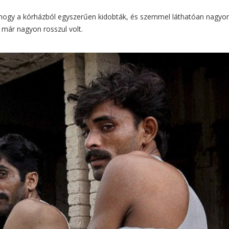
 hogy a kórházból egyszerűen kidobták, és szemmel láthatóan nagyo
t már nagyon rosszul volt.