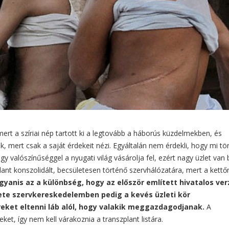
ert a szíriai nép tartott ki a legtovább a háborús küzdelmekben, és
 mert csak a saját érdekeit nézi. Egyáltalán nem érdekli, hogy mi tör
agy valószínűséggel a nyugati világ vásárolja fel, ezért nagy üzlet van
ant konszolidált, becsületesen történő szervhálózatára, mert a kettő
ugyanis az a különbség, hogy az először említett hivatalos ver
ete szervkereskedelemben pedig a kevés üzleti kör
ket eltenni láb alól, hogy valakik meggazdagodjanak.
A
ket, így nem kell várakoznia a transzplant listára.