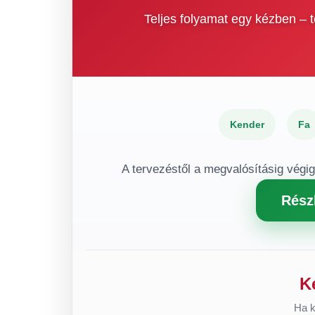
Teljes folyamat egy kézben –
Kender
Fa
A tervezéstől a megvalósításig végi
Rész
K
Ha k