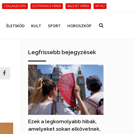
CSILLAGJEGYEK
EZOTERIKUS HÍREK
BALESET HÍREK
KP.HU
ÉLETMÓD
KULT
SPORT
HOROSZKÓP
Legfrissebb bejegyzések
Ezek a legkomolyabb hibák,
amelyeket sokan elkövetnek,