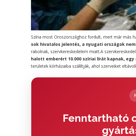
Szíria most Oroszországhoz fordult, mert már más hat
sok hivatalos jelentés, a nyugati országok nem 
rabolnak, szervkereskedelem miatt.A szervkereskede
halott emberért 10.000 szíriai lírát kapnak, egy 
területek kórházaiba szállítják, ahol szerveiket eltávolí
Fenntartható c
gyártá