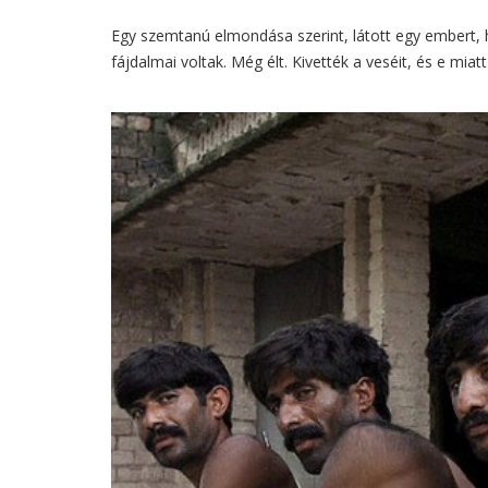
Egy szemtanú elmondása szerint, látott egy embert,
fájdalmai voltak. Még élt. Kivették a veséit, és e miat