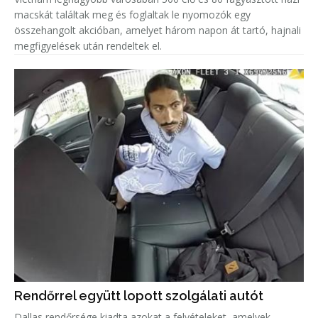
macskát találtak meg és foglaltak le nyomozók egy
összehangolt akcióban, amelyet három napon át tartó, hajnali
megfigyelések után rendeltek el.
Rendőrrel együtt lopott szolgálati autót
Dallas rendőrsége kiadta azokat a felvételeket, amelyek