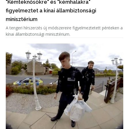
"Kémteknősökre" és "kémhalakra"
figyelmeztet a kínai állambiztonsági
minisztérium
A tengeri hírszerzés új módszereire figyelmeztetett pénteken a
kínai állambiztonsági minisztérium.