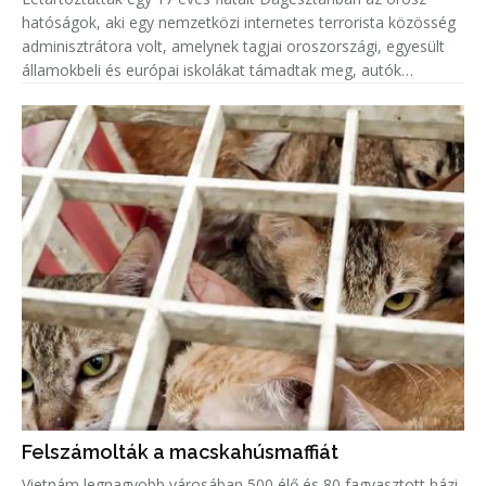
hatóságok, aki egy nemzetközi internetes terrorista közösség
adminisztrátora volt, amelynek tagjai oroszországi, egyesült
államokbeli és európai iskolákat támadtak meg, autók
gyújtottak fel.
Felszámolták a macskahúsmaffiát
Vietnám legnagyobb városában 500 élő és 80 fagyasztott házi