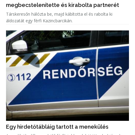
megbecstelenítette és kirabolta partnerét
Társkeresőn hálózta be, majd kábította el és rabolta ki
áldozatát egy férfi Kazincbarcikán.
Egy hirdetőtábláig tartott a menekülés