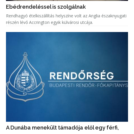
Ebédrendeléssel is szolgálnak
Rendhagyó ételkiszállítás helyszíne volt az Anglia északnyugati
részén lévő Accrington egyik külvárosi utcája.
A Dunába menekült támadója elől egy férfi,