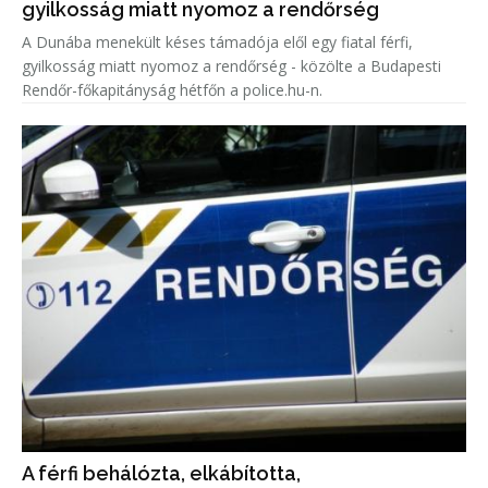
gyilkosság miatt nyomoz a rendőrség
A Dunába menekült késes támadója elől egy fiatal férfi,
gyilkosság miatt nyomoz a rendőrség - közölte a Budapesti
Rendőr-főkapitányság hétfőn a police.hu-n.
A férfi behálózta, elkábította,