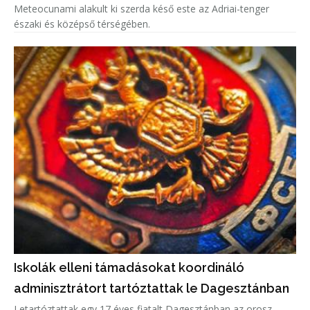
Meteocunami alakult ki szerda késő este az Adriai-tenger
északi és középső térségében.
Iskolák elleni támadásokat koordináló
adminisztrátort tartóztattak le Dagesztánban
Letartóztattak egy 17 éves fiatalt Dagesztánban az orosz