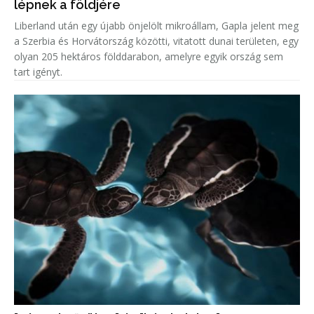
lépnek a földjére
Liberland után egy újabb önjelölt mikroállam, Gapla jelent meg
a Szerbia és Horvátország közötti, vitatott dunai területen, egy
olyan 205 hektáros földdarabon, amelyre egyik ország sem
tart igényt.