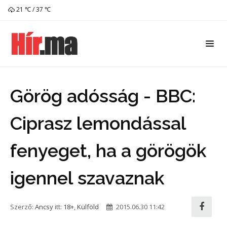
21 ℃ / 37 ℃
Görög adósság - BBC:
Ciprasz lemondással
fenyeget, ha a görögök
igennel szavaznak
Szerző:
Ancsy
itt:
18+
,
Külföld
2015.06.30 11:42