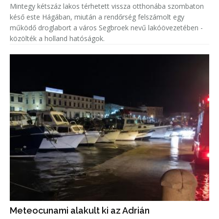
Mintegy kétszáz lakos térhetett vissza otthonába szombaton
késő este Hágában, miután a rendőrség felszámolt egy
működő droglabort a város Segbroek nevű lakóövezetében -
közölték a holland hatóságok.
Meteocunami alakult ki az Adrián