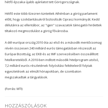
hétfő éjszaka újabb ajánlatot tett Görögországnak.
Hétfő este több tízezren tüntettek Athénban a görög parlament
előtt, hogy szolidaritásukról biztosítsák Ciprasz kormányát. Kedd
délutánra az ellentábor, az "igen" szavazatok támogatói hirdettek
tiltakozó megmozdulást a görög fővárosba.
A dél-európai ország 2010 óta az első és a második mentőcsomag
révén összesen 240 milliárd eurós támogatásban részesült az
Európai Bizottság, az EKB és az IMF szervezésében összeállított
hitelkeretekből. A 2010-ben indított második hitelprogram utolsó,
7,2 milliárd eurós részletének folyósítási feltételeiről folytak
egyeztetések az elmúlt hónapokban, de szombaton
megszakadtak a tárgyalások.
(Forrás: MTI)
HOZZÁSZÓLÁSOK