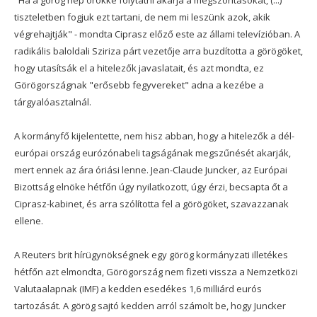
"Ha a görög nép örökké folytatni akarja a megszorításokat, (...)
tiszteletben fogjuk ezt tartani, de nem mi leszünk azok, akik
végrehajtják" - mondta Ciprasz előző este az állami televízióban. A
radikális baloldali Sziriza párt vezetője arra buzdította a görögöket,
hogy utasítsák el a hitelezők javaslatait, és azt mondta, ez
Görögországnak "erősebb fegyvereket" adna a kezébe a
tárgyalóasztalnál.
A kormányfő kijelentette, nem hisz abban, hogy a hitelezők a dél-
európai ország eurózónabeli tagságának megszűnését akarják,
mert ennek az ára óriási lenne. Jean-Claude Juncker, az Európai
Bizottság elnöke hétfőn úgy nyilatkozott, úgy érzi, becsapta őt a
Ciprasz-kabinet, és arra szólította fel a görögöket, szavazzanak
ellene.
A Reuters brit hírügynökségnek egy görög kormányzati illetékes
hétfőn azt elmondta, Görögország nem fizeti vissza a Nemzetközi
Valutaalapnak (IMF) a kedden esedékes 1,6 milliárd eurós
tartozását. A görög sajtó kedden arról számolt be, hogy Juncker