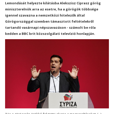
Lemondását helyezte kilátásba Alekszisz Ciprasz görög
miniszterelnök arra az esetre, ha a görögök többsége
igennel szavazna a nemzetközi hitelezők által
Görögországgal szemben támasztott feltételekről
tartandó vasárnapi népszavazáson - számolt be róla
kedden a BBC brit közszolgálati televízió honlapján.