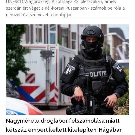
UNESCO Világörökségi Bizottsága 48. ülésszakán, amely
szerdán ért véget a dél-koreai Puszanban - számolt be róla a
nemzetközi szervezet a honlapján.
Nagyméretű droglabor felszámolása miatt
kétszáz embert kellett kitelepíteni Hágában