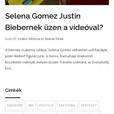
Selena Gomez Justin
Biebernek üzen a videóval?
Szerző:
Szabo Viktoria
itt:
Bulvár hírek
A Diesney csatorna sztárja, Selena Gomez vélhetően volt barátját,
Justin Biebert figurázza ki. A csinos, barnahajú énekesnő
közzétette videóját, melyen Dustin Travella számára, az Everybody
Kno...
Cimkék
SZAVAZÁS
IMF
KÜLFÖLD
LAKOSSÁG
FENYEGET