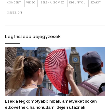
KONCERT
VIDEÓ
SELENA GOMEZ
KIGÚNYOL
SZAKÍT
ÖSSZEJÖN
Legfrissebb bejegyzések
Ezek a legkomolyabb hibák, amelyeket sokan
elkövetnek, ha hőhullám idején utaznak