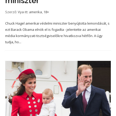
miniszter
Szerző:
Vya
itt:
amerika
,
18+
Chuck Hagel amerikai védelmi miniszter benyújtotta lemondását, s
ezt Barack Obama elnök el is fogadta - jelentette az amerikai
média kormányzati tisztségviselőkre hivatkozva hétfőn. A úgy
tudja, ho...