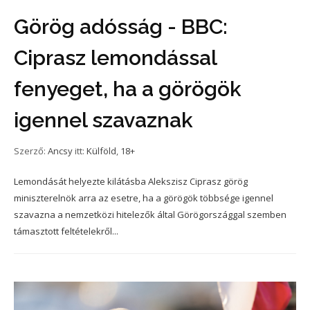
Görög adósság - BBC:
Ciprasz lemondással
fenyeget, ha a görögök
igennel szavaznak
Szerző:
Ancsy
itt:
Külföld
,
18+
Lemondását helyezte kilátásba Alekszisz Ciprasz görög
miniszterelnök arra az esetre, ha a görögök többsége igennel
szavazna a nemzetközi hitelezők által Görögországgal szemben
támasztott feltételekről...