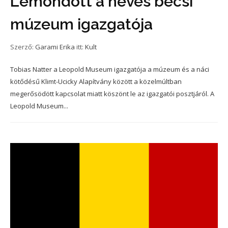
Lemondott a neves bécsi
múzeum igazgatója
Szerző:
Garami Erika
itt:
Kult
Tobias Natter a Leopold Museum igazgatója a múzeum és a náci
kötődésű Klimt-Ucicky Alapítvány között a közelmúltban
megerősödött kapcsolat miatt köszönt le az igazgatói posztjáról. A
Leopold Museum...