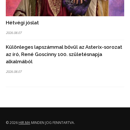
Hétvégi jóslat
2026.08.07
Különleges lapszámmal bővül az Asterix-sorozat
az író, René Goscinny 100. születésnapja
alkalmából
2026.08.07
© 2026
HIR.MA
MINDEN JOG FENNTARTVA.