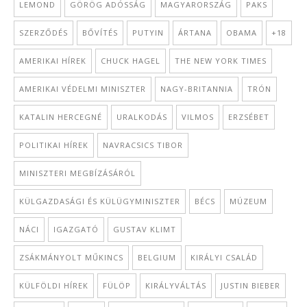
LEMOND
GÖRÖG ADÓSSÁG
MAGYARORSZÁG
PAKS
SZERZŐDÉS
BŐVÍTÉS
PUTYIN
ÁRTANA
OBAMA
+18
AMERIKAI HÍREK
CHUCK HAGEL
THE NEW YORK TIMES
AMERIKAI VÉDELMI MINISZTER
NAGY-BRITANNIA
TRÓN
KATALIN HERCEGNÉ
URALKODÁS
VILMOS
ERZSÉBET
POLITIKAI HÍREK
NAVRACSICS TIBOR
MINISZTERI MEGBÍZÁSÁRÓL
KÜLGAZDASÁGI ÉS KÜLÜGYMINISZTER
BÉCS
MÚZEUM
NÁCI
IGAZGATÓ
GUSTAV KLIMT
ZSÁKMÁNYOLT MŰKINCS
BELGIUM
KIRÁLYI CSALÁD
KÜLFÖLDI HÍREK
FÜLÖP
KIRÁLYVÁLTÁS
JUSTIN BIEBER