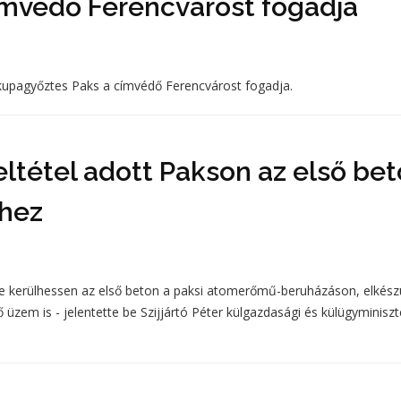
ímvédő Ferencvárost fogadja
 kupagyőztes Paks a címvédő Ferencvárost fogadja.
feltétel adott Pakson az első be
éhez
be kerülhessen az első beton a paksi atomerőmű-beruházáson, elkészü
üzem is - jelentette be Szijjártó Péter külgazdasági és külügyminiszt