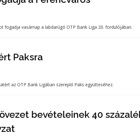
t fogadja vasárnap a labdarúgó OTP Bank Liga 20. fordulójában.
ért Paksra
zatért az OTP Bank Ligában szereplő Paks együtteséhez.
övezet bevételeinek 40 százalé
yzat