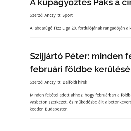
A kupagyőztes Paks a c
Szerző:
Ancsy
itt:
Sport
A labdarúgó Fizz Liga 20. fordulójának rangadóján a
Szijjártó Péter: minden 
februári földbe kerülés
Szerző:
Ancsy
itt:
Belföldi hírek
Minden feltétel adott ahhoz, hogy februárban a föld
vasbeton szerkezet, és működésbe állt a betonkeverő 
kedden Budapesten.