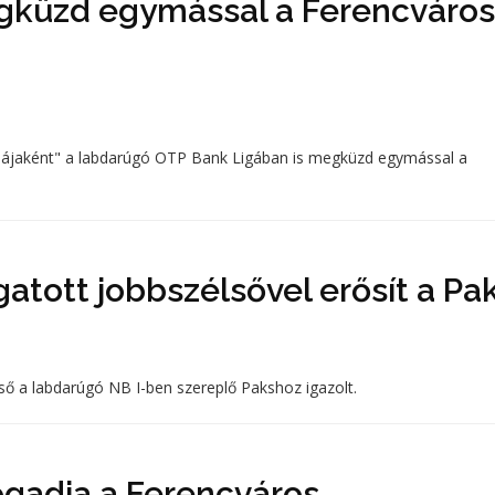
egküzd egymással a Ferencváros
ájaként" a labdarúgó OTP Bank Ligában is megküzd egymással a
atott jobbszélsővel erősít a Pa
lső a labdarúgó NB I-ben szereplő Pakshoz igazolt.
ogadja a Ferencváros