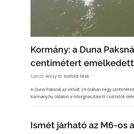
Kormány: a Duna Paksnál
centimétert emelkedett
Szerző:
Ancsy
itt:
Belföldi hírek
A Duna Paksnál az elmúlt 24 órában négy centimétert
kormany.hu oldalon a hőségriasztásról csütörtök déle
Ismét járható az M6-os 