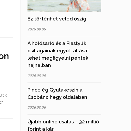
Ez történhet veled őszig
2026.08.06
A holdsarló és a Fiastyúk
csillagainak együttállását
ton
lehet megfigyelni péntek
hajnalban
2026.08.06
Pince ég Gyulakeszin a
lt a
Csobánc hegy oldalában
er
2026.08.06
Újabb online csalás – 32 millió
forint a kár