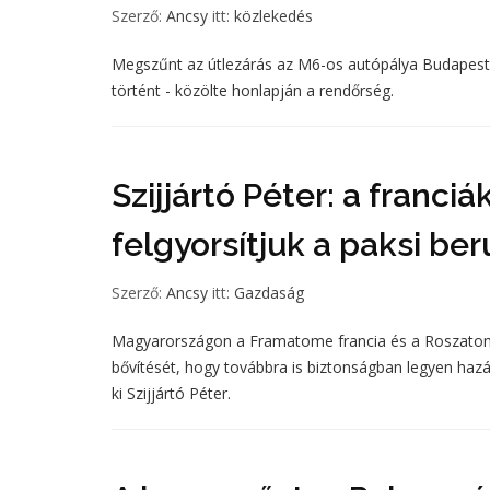
Szerző:
Ancsy
itt:
közlekedés
Megszűnt az útlezárás az M6-os autópálya Budapest fe
történt - közölte honlapján a rendőrség.
Szijjártó Péter: a franci
felgyorsítjuk a paksi be
Szerző:
Ancsy
itt:
Gazdaság
Magyarországon a Framatome francia és a Roszatom or
bővítését, hogy továbbra is biztonságban legyen hazá
ki Szijjártó Péter.