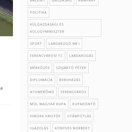
BALESET
GAZDASÁG
KAMPÁNY
POLITIKA
KÜLGAZDASÁGI ÉS
KÜLÜGYMINISZTER
SPORT
LABDARÚGÓ NB I
FERENCVÁROSI TC
LABDARÚGÁS
MÉRKŐZÉS
SZIJJÁRTÓ PÉTER
DIPLOMÁCIA
BERUHÁZÁS
 a
ATOMERŐMŰ
FERENCVÁROS
MOL MAGYAR KUPA
KUPADÖNTŐ
HINORA KRISTÓF
UTÁNPÓTLÁS
IGAZOLÁS
KÖNYVES NORBERT