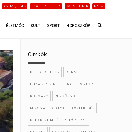
CSILLAGJEGYEK
EZOTERIKUS HÍREK
BALESET HÍREK
KP.HU
ÉLETMÓD
KULT
SPORT
HOROSZKÓP
Cimkék
BELFÖLDI HÍREK
DUNA
DUNA VÍZSZINT
PAKS
VÍZÜGY
KORMÁNY
RENDŐRSÉG
M6-OS AUTÓPÁLYA
KÖZLEKEDÉS
BUDAPEST FELÉ VEZETŐ OLDAL