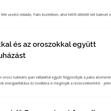
lé vezető oldalán, Paks közelében, ahol hétfő délelőtt két baleset i
ákkal és az oroszokkal együtt
ruházást
osz nukleáris ipari vállalattal együtt felgyorsítják a paksi atomer
nk energiaellátása és továbbra is megóvják a rezsicsökkentést - jelen