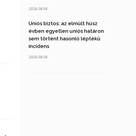
2026.08.06
Uniós biztos: az elmúlt húsz
évben egyetlen uniós határon
sem történt hasonló léptékű
incidens
2026.08.06