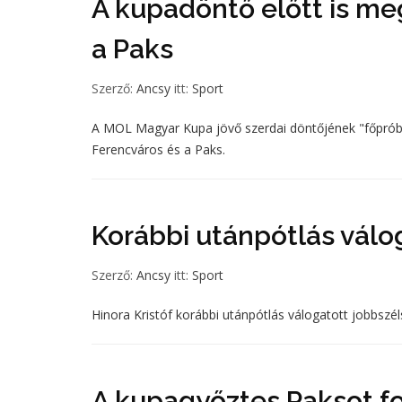
A kupadöntő előtt is m
a Paks
Szerző:
Ancsy
itt:
Sport
A MOL Magyar Kupa jövő szerdai döntőjének "főprób
Ferencváros és a Paks.
Korábbi utánpótlás válog
Szerző:
Ancsy
itt:
Sport
Hinora Kristóf korábbi utánpótlás válogatott jobbszé
A kupagyőztes Paksot f