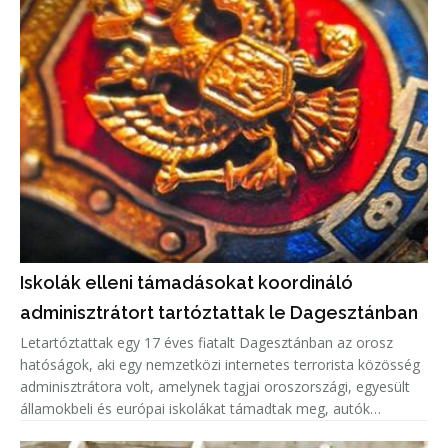
Iskolák elleni támadásokat koordináló
adminisztrátort tartóztattak le Dagesztánban
Letartóztattak egy 17 éves fiatalt Dagesztánban az orosz
hatóságok, aki egy nemzetközi internetes terrorista közösség
adminisztrátora volt, amelynek tagjai oroszországi, egyesült
államokbeli és európai iskolákat támadtak meg, autók
gyújtottak fel.