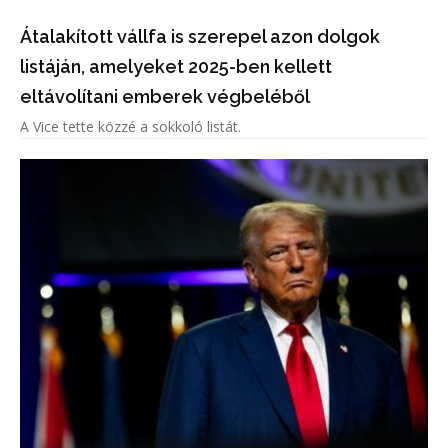
Átalakított vállfa is szerepel azon dolgok
listáján, amelyeket 2025-ben kellett
eltávolítani emberek végbeléből
A Vice tette közzé a sokkoló listát.