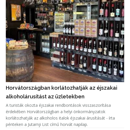
Horvátországban korlátozhatják az éjszakai
alkoholárusítást az üzletekben
A turisták okozta éjszakai rendbontások visszaszorítása
érdekében Horvátországban a helyi önkormányzatok
korlátozhatják az alkoholos italok éjszakai árusítását - írta
pénteken a Jutarnji List című horvát napilap.