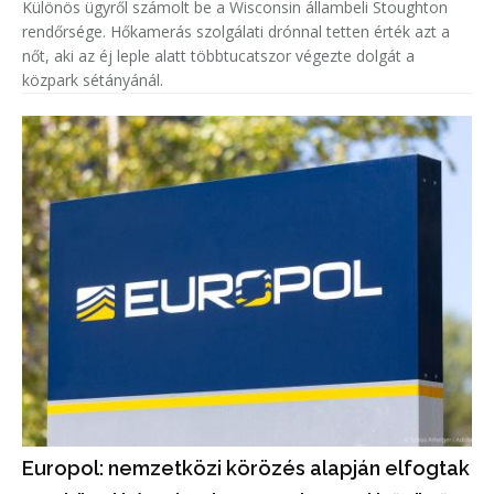
Különös ügyről számolt be a Wisconsin állambeli Stoughton
rendőrsége. Hőkamerás szolgálati drónnal tetten érték azt a
nőt, aki az éj leple alatt többtucatszor végezte dolgát a
közpark sétányánál.
Europol: nemzetközi körözés alapján elfogtak