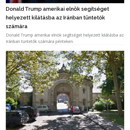
Donald Trump amerikai elnök segítséget
helyezett kilátásba az Iránban tüntetők
számára
Donald Trump amerikai elnök segítséget helyezett kilátásba az
Iránban tüntetők számára pénteken.