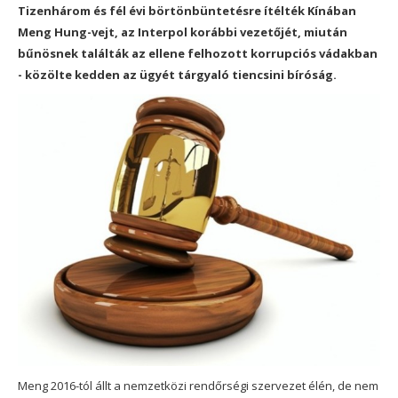
Tizenhárom és fél évi börtönbüntetésre ítélték Kínában
Meng Hung-vejt, az Interpol korábbi vezetőjét, miután
bűnösnek találták az ellene felhozott korrupciós vádakban
- közölte kedden az ügyét tárgyaló tiencsini bíróság.
Meng 2016-tól állt a nemzetközi rendőrségi szervezet élén, de nem