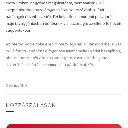
tudta kitölteni négyéves megbízatását, mert amikor 2018.
szeptemberben hazalátogatott Franciaországból, a kínai
hatóságok őrizetbe vették. Ezt követően lemondott posztjáról,
majd tavaly júniusban bűnösnek vallotta magát az ellene felhozott
vádpontokban.
Az Interpol volt elnöke ellen mintegy 14,5 millió jüan (körülbelül 600
millió forint) kenőpénz elfogadása miatt emeltek vádat hazájában,
ahol menesztették a közbiztonsági tárca miniszterhelyettesi
tisztéről, és kizárták a kommunista pártból is (KKP).
(Forrás: MTI)
HOZZÁSZÓLÁSOK