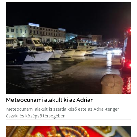
Meteocunami alakult ki az Adrián
Meteocunami alakult ki szerda késő este az Adriai-tenger
északi és középső térségében.