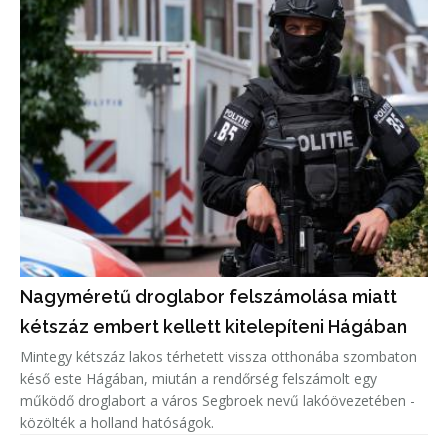
Nagyméretű droglabor felszámolása miatt
kétszáz embert kellett kitelepíteni Hágában
Mintegy kétszáz lakos térhetett vissza otthonába szombaton
késő este Hágában, miután a rendőrség felszámolt egy
működő droglabort a város Segbroek nevű lakóövezetében -
közölték a holland hatóságok.