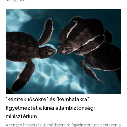
"Kémteknősökre" és "kémhalakra"
figyelmeztet a kínai állambiztonsági
minisztérium
A tengeri hírszerzés új módszereire figyelmeztetett pénteken a