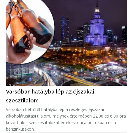
Varsóban hatályba lép az éjszakai
szesztilalom
Varsóban hétfőtől hatályba lép a részleges éjszakai
alkoholárusítási tilalom, melynek értelmében 22.00 és 6.00 óra
között tilos szeszes italokat értékesíteni a boltokban és a
benzinkutakon.