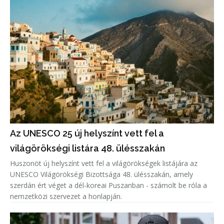
Az UNESCO 25 új helyszínt vett fel a
világörökségi listára 48. ülésszakán
Huszonöt új helyszínt vett fel a világörökségek listájára az
UNESCO Világörökségi Bizottsága 48. ülésszakán, amely
szerdán ért véget a dél-koreai Puszanban - számolt be róla a
nemzetközi szervezet a honlapján.