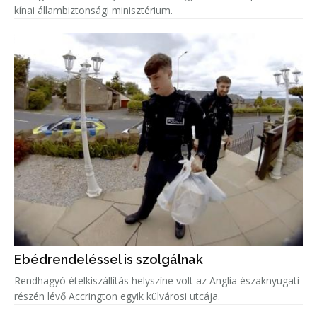
kínai állambiztonsági minisztérium.
Ebédrendeléssel is szolgálnak
Rendhagyó ételkiszállítás helyszíne volt az Anglia északnyugati
részén lévő Accrington egyik külvárosi utcája.