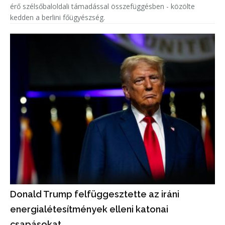
érő szélsőbaloldali támadással összefüggésben - közölte
kedden a berlini főügyészség.
Donald Trump felfüggesztette az iráni
energialétesítmények elleni katonai
csapásokat