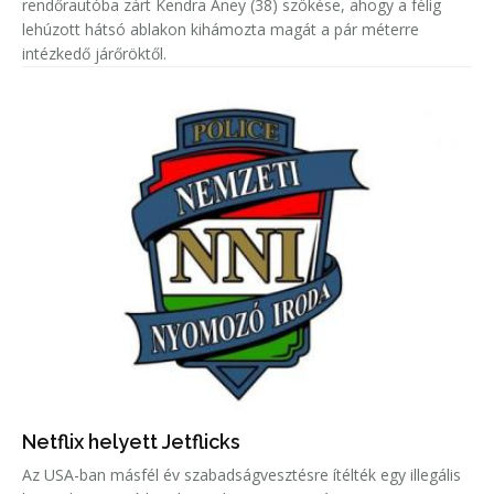
rendőrautóba zárt Kendra Aney (38) szökése, ahogy a félig
lehúzott hátsó ablakon kihámozta magát a pár méterre
intézkedő járőröktől.
Netflix helyett Jetflicks
Az USA-ban másfél év szabadságvesztésre ítélték egy illegális