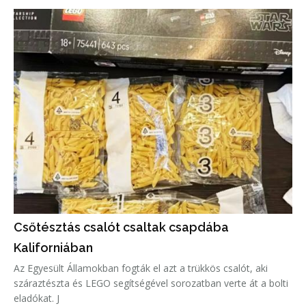
Csőtésztás csalót csaltak csapdába
Kaliforniában
Az Egyesült Államokban fogták el azt a trükkös csalót, aki
száraztészta és LEGO segítségével sorozatban verte át a bolti
eladókat. J