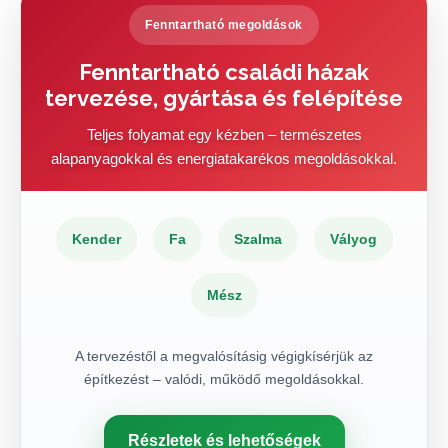
Fenntartható megoldások
Fenntartható családi házak
tervezése, gyártása és felépítése
Teljes folyamat egy kézben – természetes
alapanyagokkal és energiatakarékos megoldásokkal.
Kender
Fa
Szalma
Vályog
Mész
A tervezéstől a megvalósításig végigkísérjük az
építkezést – valódi, működő megoldásokkal.
Részletek és lehetőségek