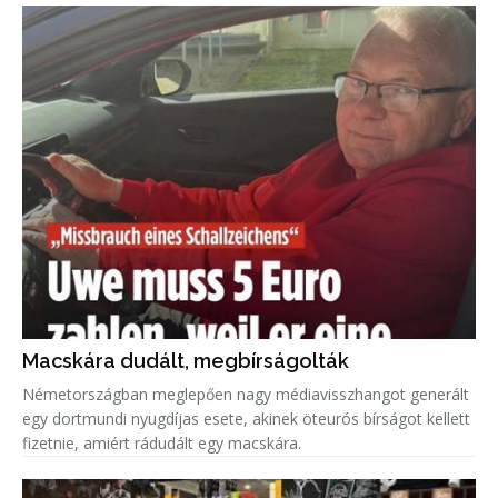
Macskára dudált, megbírságolták
Németországban meglepően nagy médiavisszhangot generált
egy dortmundi nyugdíjas esete, akinek öteurós bírságot kellett
fizetnie, amiért rádudált egy macskára.