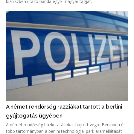
bizniszben utazó banda egyik magyar tagját.
A német rendőrség razziákat tartott a berlini
gyújtogatás ügyében
A német rendőrség házkutatásokat hajtott végre Berlinben és
több tartományban a berlini technológiai park áramellátását