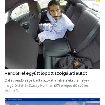
Rendőrrel együtt lopott szolgálati autót
Dallas rendőrsége kiadta azokat a felvételeket, amelyek
megörökítették Stacey Huffman (37) elképesztő szökési
kísérletét.