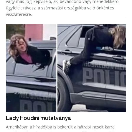
vagy más jogi képviselő, aki bevándorló vagy menedékkérő
ügyfeleit ráveszi a származási országukba való önkéntes
visszatérésre.
Lady Houdini mutatványa
Amerikában a híradókba is bekerült a hátrabilincselt karral