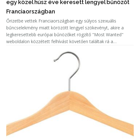
egy közel húsz éve keresett lengyel bűnözőt
Franciaországban
Őrizetbe vettek Franciaországban egy súlyos szexuális
bűncselekmény miatt körözött lengyel szökevényt, akire a
legkeresettebb európai bűnözőket rögzítő "Most Wanted"
weboldalon közzétett felhívást követően találtak rá a
hatóságok.