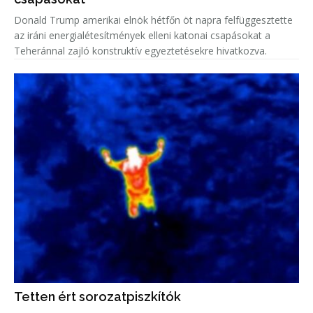
Donald Trump amerikai elnök hétfőn öt napra felfüggesztette
az iráni energialétesítmények elleni katonai csapásokat a
Teheránnal zajló konstruktív egyeztetésekre hivatkozva.
Tetten ért sorozatpiszkítók