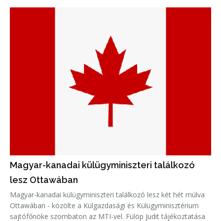
Magyar-kanadai külügyminiszteri találkozó
lesz Ottawában
Magyar-kanadai külügyminiszteri találkozó lesz két hét múlva
Ottawában - közölte a Külgazdasági és Külügyminisztérium
sajtófőnöke szombaton az MTI-vel. Fülöp Judit tájékoztatása