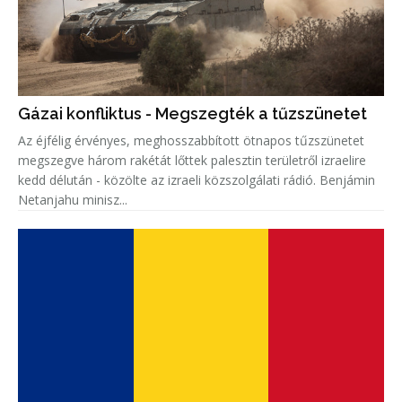
Gázai konfliktus - Megszegték a tűzszünetet
Az éjfélig érvényes, meghosszabbított ötnapos tűzszünetet
megszegve három rakétát lőttek palesztin területről izraelire
kedd délután - közölte az izraeli közszolgálati rádió. Benjámin
Netanjahu minisz...