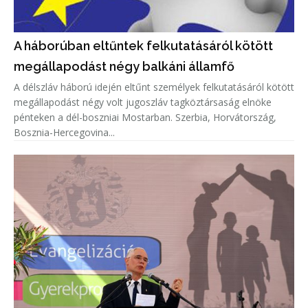
A háborúban eltűntek felkutatásáról kötött
megállapodást négy balkáni államfő
A délszláv háború idején eltűnt személyek felkutatásáról kötött
megállapodást négy volt jugoszláv tagköztársaság elnöke
pénteken a dél-boszniai Mostarban. Szerbia, Horvátország,
Bosznia-Hercegovina...