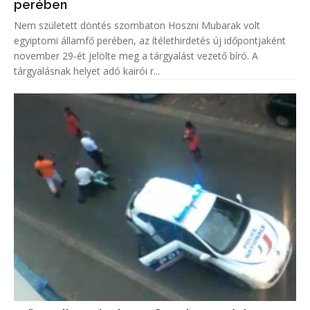
perében
Nem született döntés szombaton Hoszni Mubarak volt
egyiptomi államfő perében, az ítélethirdetés új időpontjaként
november 29-ét jelölte meg a tárgyalást vezető bíró. A
tárgyalásnak helyet adó kairói r...