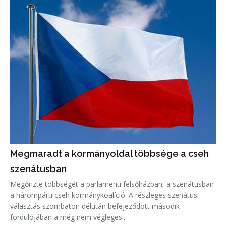
Megmaradt a kormányoldal többsége a cseh
szenátusban
Megőrizte többségét a parlamenti felsőházban, a szenátusban
a hárompárti cseh kormánykoalíció. A részleges szenátusi
választás szombaton délután befejeződött második
fordulójában a még nem végleges...