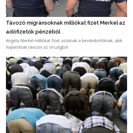
Távozó migránsoknak milliókat fizet Merkel az
adófizetők pénzéből
Angela Merkel milliókat fizet azoknak a bevándorlóknak, akik
hajlandóak távozni az országból.