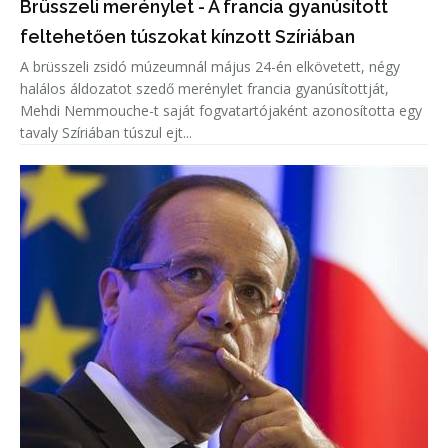
Brüsszeli merénylet - A francia gyanúsított
feltehetően túszokat kínzott Szíriában
A brüsszeli zsidó múzeumnál május 24-én elkövetett, négy
halálos áldozatot szedő merénylet francia gyanúsítottját,
Mehdi Nemmouche-t saját fogvatartójaként azonosította egy
tavaly Szíriában túszul ejt...