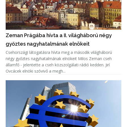
Zeman Prágába hívta a II. világháború négy
győztes nagyhatalmának elnökeit
Csehországi látogatásra hívta meg a második világháború
négy győztes nagyhatalmának elnökeit Milos Zeman cseh
államfő - jelentette a cseh közszolgálati rádió kedden. Jirí
Ovcácek elnöki szóvivő a megh...