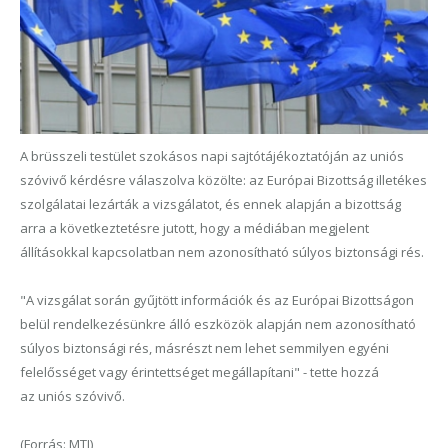
A brüsszeli testület szokásos napi sajtótájékoztatóján az uniós
szóvivő kérdésre válaszolva közölte: az Európai Bizottság illetékes
szolgálatai lezárták a vizsgálatot, és ennek alapján a bizottság
arra a következtetésre jutott, hogy a médiában megjelent
állításokkal kapcsolatban nem azonosítható súlyos biztonsági rés.
"A vizsgálat során gyűjtött információk és az Európai Bizottságon
belül rendelkezésünkre álló eszközök alapján nem azonosítható
súlyos biztonsági rés, másrészt nem lehet semmilyen egyéni
felelősséget vagy érintettséget megállapítani" - tette hozzá
az uniós szóvivő.
(Forrás: MTI)