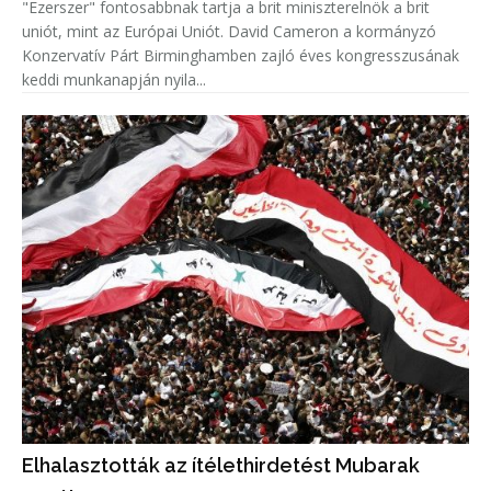
"Ezerszer" fontosabbnak tartja a brit miniszterelnök a brit
uniót, mint az Európai Uniót. David Cameron a kormányzó
Konzervatív Párt Birminghamben zajló éves kongresszusának
keddi munkanapján nyila...
Elhalasztották az ítélethirdetést Mubarak