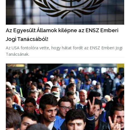
Az Egyesült Államok kilépne az ENSZ Emberi
Jogi Tanácsából!
Az USA fontolóra vette, hogy hátat fordít az ENSZ Emberi Jogi
Tanácsának.