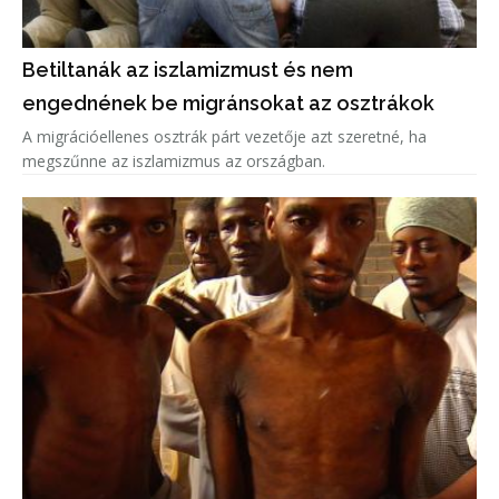
Betiltanák az iszlamizmust és nem
engednének be migránsokat az osztrákok
A migrációellenes osztrák párt vezetője azt szeretné, ha
megszűnne az iszlamizmus az országban.