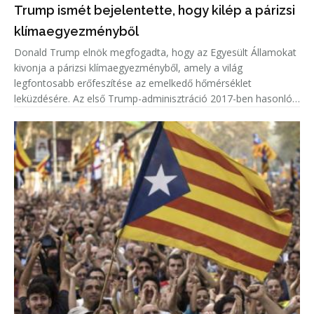
Trump ismét bejelentette, hogy kilép a párizsi
klímaegyezményből
Donald Trump elnök megfogadta, hogy az Egyesült Államokat
kivonja a párizsi klímaegyezményből, amely a világ
legfontosabb erőfeszítése az emelkedő hőmérséklet
leküzdésére. Az első Trump-adminisztráció 2017-ben hasonló
irányt vett, de ezt azonnal visszavonták Joe Biden elnök első
hivatali napján, 202