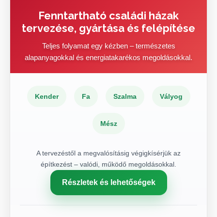
Fenntartható családi házak
tervezése, gyártása és felépítése
Teljes folyamat egy kézben – természetes
alapanyagokkal és energiatakarékos megoldásokkal.
Kender
Fa
Szalma
Vályog
Mész
A tervezéstől a megvalósításig végigkísérjük az
építkezést – valódi, működő megoldásokkal.
Részletek és lehetőségek