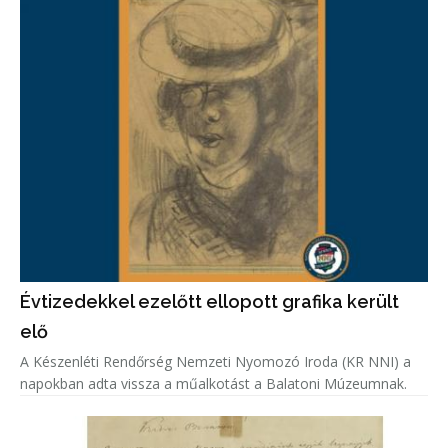
Évtizedekkel ezelőtt ellopott grafika került
elő
A Készenléti Rendőrség Nemzeti Nyomozó Iroda (KR NNI) a
napokban adta vissza a műalkotást a Balatoni Múzeumnak.