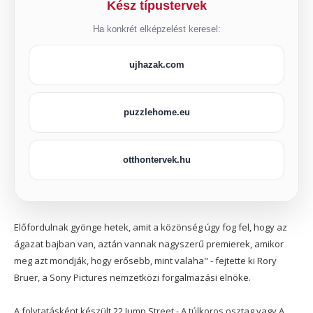
Kész típustervek
Ha konkrét elképzelést keresel:
ujhazak.com
puzzlehome.eu
otthontervek.hu
Előfordulnak gyönge hetek, amit a közönség úgy fog fel, hogy az
ágazat bajban van, aztán vannak nagyszerű premierek, amikor
meg azt mondják, hogy erősebb, mint valaha" - fejtette ki Rory
Bruer, a Sony Pictures nemzetközi forgalmazási elnöke.
A folytatásként készült 22 Jump Street - A túlkoros osztag vagy A