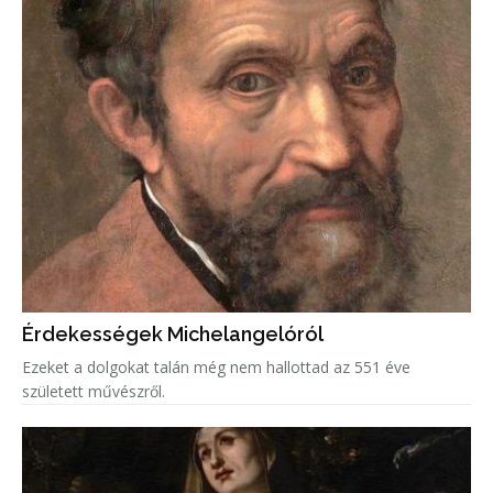
Érdekességek Michelangelóról
Ezeket a dolgokat talán még nem hallottad az 551 éve
született művészről.