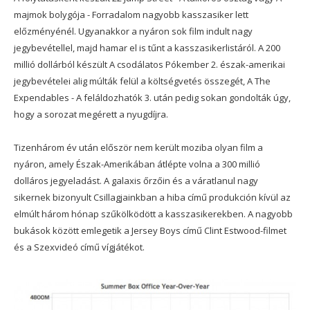
majmok bolygója - Forradalom nagyobb kasszasiker lett
előzményénél. Ugyanakkor a nyáron sok film indult nagy
jegybevétellel, majd hamar el is tűnt a kasszasikerlistáról. A 200
millió dollárból készült A csodálatos Pókember 2. észak-amerikai
jegybevételei alig múlták felül a költségvetés összegét, A The
Expendables - A feláldozhatók 3. után pedig sokan gondolták úgy,
hogy a sorozat megérett a nyugdíjra.
Tizenhárom év után először nem került moziba olyan film a
nyáron, amely Észak-Amerikában átlépte volna a 300 millió
dolláros jegyeladást. A galaxis őrzőin és a váratlanul nagy
sikernek bizonyult Csillagjainkban a hiba című produkción kívül az
elmúlt három hónap szűkölködött a kasszasikerekben. A nagyobb
bukások között emlegetik a Jersey Boys című Clint Estwood-filmet
és a Szexvideó című vígjátékot.