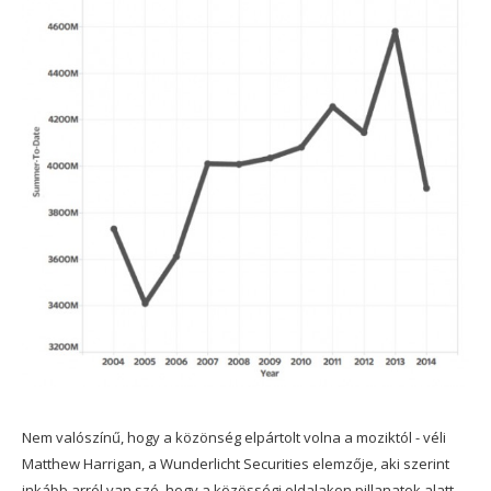
Nem valószínű, hogy a közönség elpártolt volna a moziktól - véli
Matthew Harrigan, a Wunderlicht Securities elemzője, aki szerint
inkább arról van szó, hogy a közösségi oldalakon pillanatok alatt