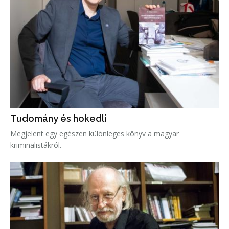
Tudomány és hokedli
Megjelent egy egészen különleges könyv a magyar
kriminalistákról.