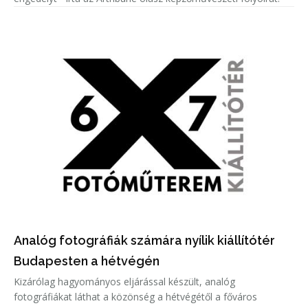
Analóg fotográfiák számára nyílik kiállítótér
Budapesten a hétvégén
Kizárólag hagyományos eljárással készült, analóg
fotográfiákat láthat a közönség a hétvégétől a főváros