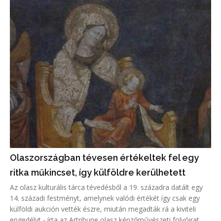
Olaszországban tévesen értékeltek fel egy
ritka műkincset, így külföldre kerülhetett
Az olasz kulturális tárca tévedésből a 19. századra datált egy
14. századi festményt, amelynek valódi értékét így csak egy
külföldi aukción vették észre, miután megadták rá a kiviteli
engedélyt - írta az Artribune olasz képzőművészeti folyóirat.