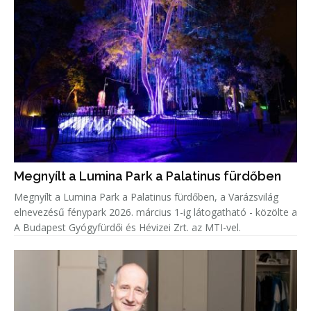
Megnyílt a Lumina Park a Palatinus fürdőben
Megnyílt a Lumina Park a Palatinus fürdőben, a Varázsvilág
elnevezésű fénypark 2026. március 1-ig látogatható - közölte a
A Budapest Gyógyfürdői és Hévizei Zrt. az MTI-vel.