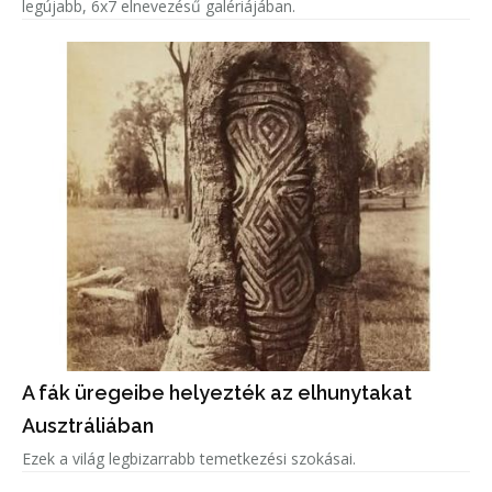
legújabb, 6x7 elnevezésű galériájában.
A fák üregeibe helyezték az elhunytakat
Ausztráliában
Ezek a világ legbizarrabb temetkezési szokásai.