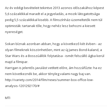
Az év eddigi bevételeit tekintve 2013 azonos időszakához képest
5,6 százalékkal maradt el a jegyeladás, a mozik látogatottsága
pedig 5,5 százalékkal kisebb. A filmszínház-üzemeltetők nem túl
optimisták: tartanak tőle, hogy nehéz lesz behozni a kiesett
nyereséget.
Sokan bíznak azonban abban, hogy a következő két évben - az
olyan filmeknek köszönhetően, mint az új James Bond-kaland, a
Star Wars és a Bosszúállók folytatása - ismét felszálló ágba kerül
majd a filmipar.
Harrigan is jelentős javulást vetített előre, ám hozzáfűzte: ha ez
nem következnék be, akkor tényleg valami nagy baj van.
http://variety.com/2014/film/news/summer-box-office-low-
analysis-1201292170/#
MTI