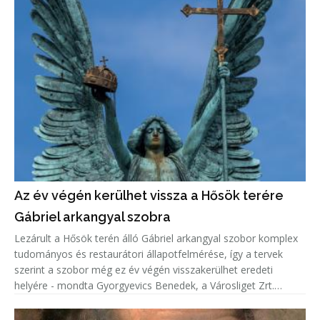
Az év végén kerülhet vissza a Hősök terére
Gábriel arkangyal szobra
Lezárult a Hősök terén álló Gábriel arkangyal szobor komplex
tudományos és restaurátori állapotfelmérése, így a tervek
szerint a szobor még ez év végén visszakerülhet eredeti
helyére - mondta Gyorgyevics Benedek, a Városliget Zrt.
vezérigazgatója.