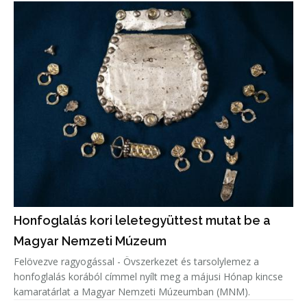
Honfoglalás kori leletegyüttest mutat be a
Magyar Nemzeti Múzeum
Felövezve ragyogással - Övszerkezet és tarsolylemez a
honfoglalás korából címmel nyílt meg a májusi Hónap kincse
kamaratárlat a Magyar Nemzeti Múzeumban (MNM).