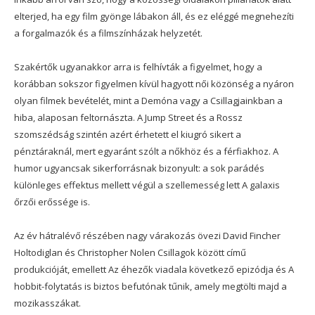
elterjed, ha egy film gyönge lábakon áll, és ez eléggé megnehezíti
a forgalmazók és a filmszínházak helyzetét.
Szakértők ugyanakkor arra is felhívták a figyelmet, hogy a
korábban sokszor figyelmen kívül hagyott női közönség a nyáron
olyan filmek bevételét, mint a Demóna vagy a Csillagjainkban a
hiba, alaposan feltornászta. A Jump Street és a Rossz
szomszédság szintén azért érhetett el kiugró sikert a
pénztáraknál, mert egyaránt szólt a nőkhöz és a férfiakhoz. A
humor ugyancsak sikerforrásnak bizonyult: a sok parádés
különleges effektus mellett végül a szellemesség lett A galaxis
őrzői erőssége is.
Az év hátralévő részében nagy várakozás övezi David Fincher
Holtodiglan és Christopher Nolen Csillagok között című
produkcióját, emellett Az éhezők viadala következő epizódja és A
hobbit-folytatás is biztos befutónak tűnik, amely megtölti majd a
mozikasszákat.