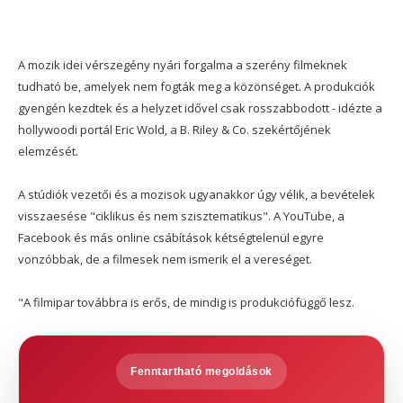
A mozik idei vérszegény nyári forgalma a szerény filmeknek
tudható be, amelyek nem fogták meg a közönséget. A produkciók
gyengén kezdtek és a helyzet idővel csak rosszabbodott - idézte a
hollywoodi portál Eric Wold, a B. Riley & Co. szekértőjének
elemzését.
A stúdiók vezetői és a mozisok ugyanakkor úgy vélik, a bevételek
visszaesése "ciklikus és nem szisztematikus". A YouTube, a
Facebook és más online csábítások kétségtelenül egyre
vonzóbbak, de a filmesek nem ismerik el a vereséget.
"A filmipar továbbra is erős, de mindig is produkciófüggő lesz.
Fenntartható megoldások