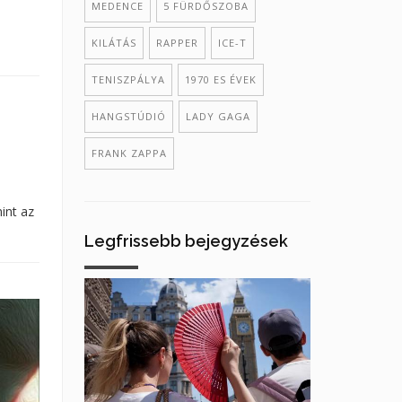
MEDENCE
5 FÜRDŐSZOBA
KILÁTÁS
RAPPER
ICE-T
TENISZPÁLYA
1970 ES ÉVEK
HANGSTÚDIÓ
LADY GAGA
FRANK ZAPPA
int az
Legfrissebb bejegyzések