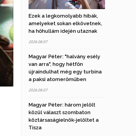
Ezek a legkomolyabb hibák,
amelyeket sokan elkövetnek,
ha hőhullám idején utaznak
2026.08.07
Magyar Péter: "halvány esély
van arra", hogy hétfőn
újraindulhat még egy turbina
a paksi atomerőműben
2026.08.07
Magyar Péter: három jelölt
közül választ szombaton
köztársaságielnök-jelöltet a
Tisza