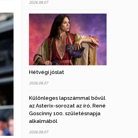
2026.08.07
Hétvégi jóslat
2026.08.07
Különleges lapszámmal bővül
az Asterix-sorozat az író, René
Goscinny 100. születésnapja
alkalmából
2026.08.07