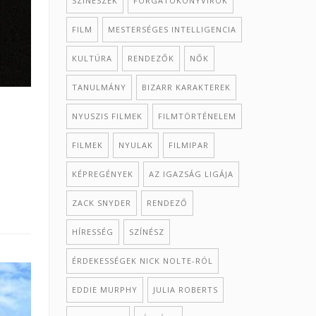
SZÍNÉSZEK
FORGATÓKÖNYVÍRÓK
FILM
MESTERSÉGES INTELLIGENCIA
KULTÚRA
RENDEZŐK
NŐK
TANULMÁNY
BIZARR KARAKTEREK
NYUSZIS FILMEK
FILMTÖRTÉNELEM
FILMEK
NYULAK
FILMIPAR
KÉPREGÉNYEK
AZ IGAZSÁG LIGÁJA
ZACK SNYDER
RENDEZŐ
HÍRESSÉG
SZÍNÉSZ
ÉRDEKESSÉGEK NICK NOLTE-RÓL
EDDIE MURPHY
JULIA ROBERTS