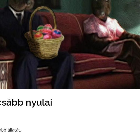
csább nyulai
bb állatát.