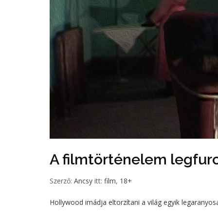
A filmtörténelem legfur
Szerző:
Ancsy
itt:
film
,
18+
Hollywood imádja eltorzítani a világ egyik legaranyosa