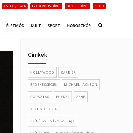
CSILLAGJEGYEK
EZOTERIKUS HÍREK
BALESET HÍREK
KP.HU
ÉLETMÓD
KULT
SPORT
HOROSZKÓP
Cimkék
HOLLYWOOD
KARRIER
ÉRDEKESSÉGEK
MICHAEL JACKSON
POPSZTÁR
ÉNEKES
ZENE
TECHNOLÓGIA
SZÍNÉSZ- ÉS ÍRÓSZTRÁJK