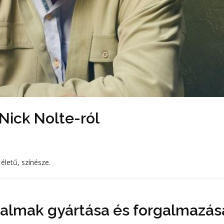
ick Nolte-ról
életű, színésze.
talmak gyártása és forgalmazás