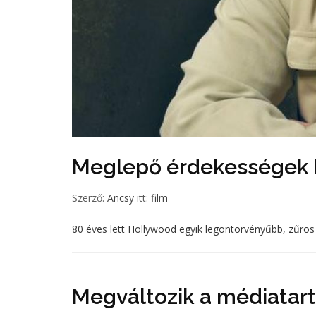
Meglepő érdekességek N
Szerző:
Ancsy
itt:
film
80 éves lett Hollywood egyik legöntörvényűbb, zűrös 
Megváltozik a médiatar