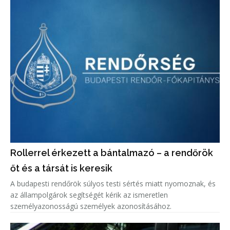
Rollerrel érkezett a bántalmazó – a rendőrök
őt és a társát is keresik
A budapesti rendőrök súlyos testi sértés miatt nyomoznak, és
az állampolgárok segítségét kérik az ismeretlen
személyazonosságú személyek azonosításához.