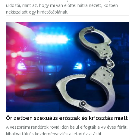
üldözői, mint az, hogy mi van előtte: hátra nézett, közben
nekiszaladt egy hirdetőtáblának.
Őrizetben szexuális erőszak és kifosztás miatt
A veszprémi rendőrök rövid időn belül elfogták a 49 éves férfit,
kihallgatták és kezdeményezték a letartóztatását.