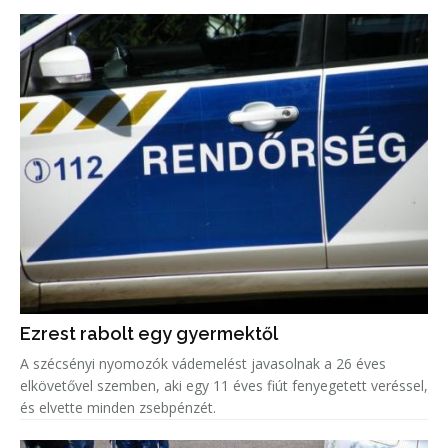
Ezrest rabolt egy gyermektől
A szécsényi nyomozók vádemelést javasolnak a 26 éves
elkövetővel szemben, aki egy 11 éves fiút fenyegetett veréssel,
és elvette minden zsebpénzét.