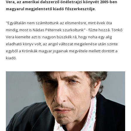
Vera, az amerikai dalszerző önéletrajzi könyvét 2005-ben
magyarul megjelentető kiadó főszerkesztője.
"Egyáltalán nem számítottunk az elismerésre, mint évek óta
mindig, most is Nádas Péternek szurkoltunk" - fűzte hozzá. Tönkő
Vera kiemelte azt is: nagyon büszkék rá, hogy noha egy alig
eladható könyv volt, az angol változat megjelenése után szinte
egyből a Krónikák magyar jogainak megvétele mellett döntött a
kiadó.