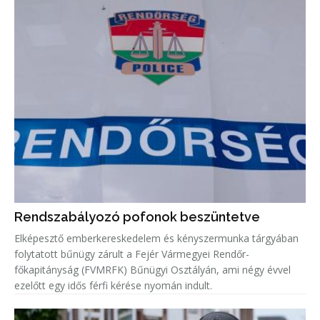
Rendszabályozó pofonok beszüntetve
Elképesztő emberkereskedelem és kényszermunka tárgyában
folytatott bűnügy zárult a Fejér Vármegyei Rendőr-
főkapitányság (FVMRFK) Bűnügyi Osztályán, ami négy évvel
ezelőtt egy idős férfi kérése nyomán indult.