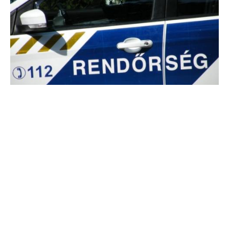
Testvérgyilkosságot akadályoztak meg a
rendőrök Nógrádban
A rendőrök előtt akarta leszúrni lánytestvérét egy 38 éves férfi
egy kelet-nógrádi kistelepülésen; a gyanúsítottat a Nógrád
Vármegyei Főügyészség indítványára a bíróság letartóztatta -
tájékoztatta a főügyészség az MTI-t hétfőn.