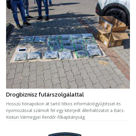
Drogbiznisz futárszolgálattal
Hosszú hónapokon át tartó titkos információgyűjtéssel és
nyomozással számolt fel egy kiterjedt dílerhálózatot a Bács-
Kiskun Vármegyei Rendőr-főkapitányság.