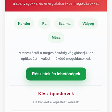
alapanyagokkal és energiatakarékos megoldásokkal.
Kender
Fa
Szalma
Vályog
Mész
A tervezéstől a megvalósításig végigkísérjük az
építkezést – valódi, működő megoldásokkal.
Részletek és lehetőségek
Kész típustervek
Ha konkrét elképzelést keresel: