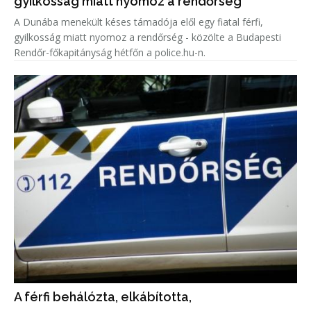
gyilkosság miatt nyomoz a rendőrség
A Dunába menekült késes támadója elől egy fiatal férfi,
gyilkosság miatt nyomoz a rendőrség - közölte a Budapesti
Rendőr-főkapitányság hétfőn a police.hu-n.
A férfi behálózta, elkábította,