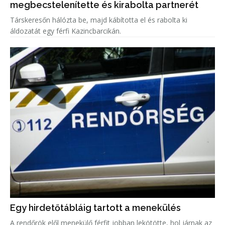
megbecstelenítette és kirabolta partnerét
Társkeresőn hálózta be, majd kábította el és rabolta ki
áldozatát egy férfi Kazincbarcikán.
Egy hirdetőtábláig tartott a menekülés
A rendőrök elől menekülő férfit jobban lekötötte, hol járnak az