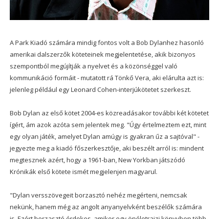
A Park Kiadó számára mindig fontos volt a Bob Dylanhez hasonló
amerikai dalszerzők köteteinek megjelentetése, akik bizonyos
szempontból megújítják a nyelvet és a közönséggel való
kommunikáció formáit - mutatott rá Tönkő Vera, aki elárulta azt is:
jelenleg például egy Leonard Cohen-interjúkötetet szerkeszt.
Bob Dylan az első kötet 2004-es közreadásakor további két kötetet
ígért, ám azok azóta sem jelentek meg. "Úgy értelmeztem ezt, mint
egy olyan játék, amelyet Dylan amúgy is gyakran űz a sajtóval" -
jegyezte meg a kiadó főszerkesztője, aki beszélt arról is: mindent
megtesznek azért, hogy a 1961-ban, New Yorkban játszódó
Krónikák első kötete ismét megjelenjen magyarul.
"Dylan versszövegeit borzasztó nehéz megérteni, nemcsak
nekünk, hanem még az angolt anyanyelvként beszélők számára
is. Ezért borzasztó érdekes, amikor egy önéletrajzi könyvben több