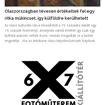
Olaszországban tévesen értékeltek fel egy
ritka műkincset, így külföldre kerülhetett
Az olasz kulturális tárca tévedésből a 19. századra datált egy
14. századi festményt, amelynek valódi értékét így csak egy
külföldi aukción vették észre, miután megadták rá a kiviteli
engedélyt - írta az Artribune olasz képzőművészeti folyóirat.