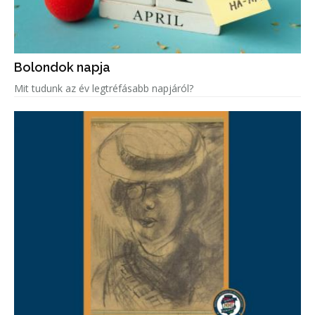
Bolondok napja
Mit tudunk az év legtréfásabb napjáról?