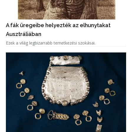
A fák üregeibe helyezték az elhunytakat
Ausztráliában
Ezek a világ legbizarrabb temetkezési szokásai.