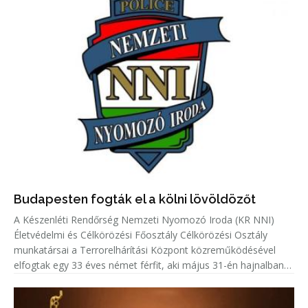
Budapesten fogták el a kölni lövöldözőt
A Készenléti Rendőrség Nemzeti Nyomozó Iroda (KR NNI)
Életvédelmi és Célkörözési Főosztály Célkörözési Osztály
munkatársai a Terrorelhárítási Központ közreműködésével
elfogtak egy 33 éves német férfit, aki május 31-én hajnalban
Kölnben több lövést adott le egy emberre.