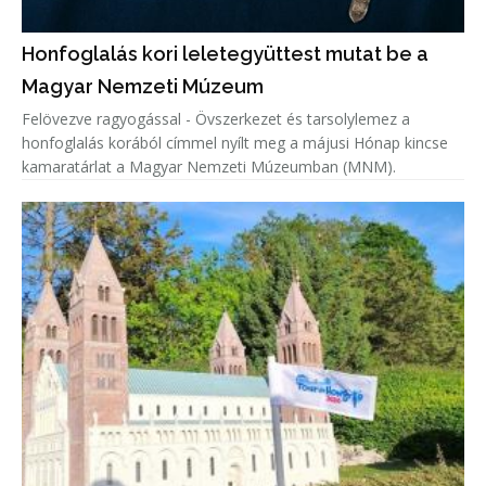
Honfoglalás kori leletegyüttest mutat be a
Magyar Nemzeti Múzeum
Felövezve ragyogással - Övszerkezet és tarsolylemez a
honfoglalás korából címmel nyílt meg a májusi Hónap kincse
kamaratárlat a Magyar Nemzeti Múzeumban (MNM).