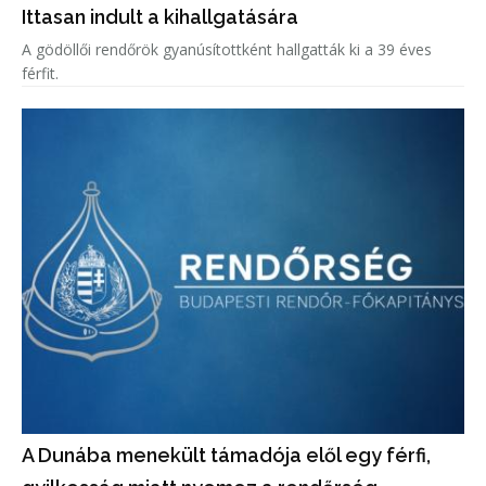
Ittasan indult a kihallgatására
A gödöllői rendőrök gyanúsítottként hallgatták ki a 39 éves
férfit.
A Dunába menekült támadója elől egy férfi,