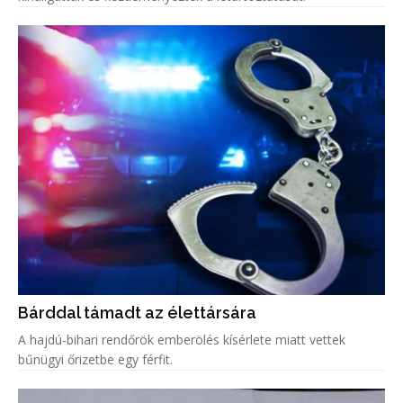
Bárddal támadt az élettársára
A hajdú-bihari rendőrök emberölés kísérlete miatt vettek
bűnügyi őrizetbe egy férfit.