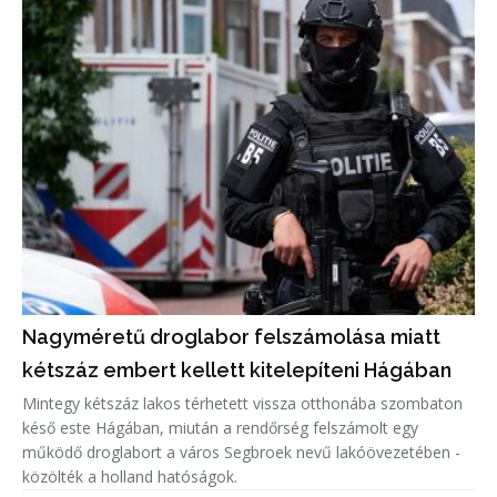
Nagyméretű droglabor felszámolása miatt
kétszáz embert kellett kitelepíteni Hágában
Mintegy kétszáz lakos térhetett vissza otthonába szombaton
késő este Hágában, miután a rendőrség felszámolt egy
működő droglabort a város Segbroek nevű lakóövezetében -
közölték a holland hatóságok.