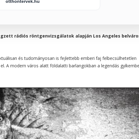
otthontervek.hu
végzett rádiós röntgenvizsgálatok alapján Los Angeles belvár
ektuálisan és tudományosan is fejlettebb emberi faj felbecsülhetetlen
itt el. A modern város alatt földalatti barlangokban a legendás gyíkemb