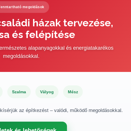
Fenntartható megoldások
saládi házak tervezése,
sa és felépítése
 természetes alapanyagokkal és energiatakarékos
megoldásokkal.
Szalma
Vályog
Mész
gkísérjük az építkezést – valódi, működő megoldásokkal.
letek és lehetőségek