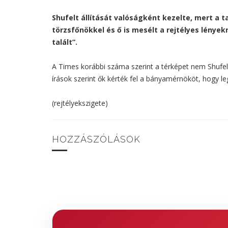
Shufelt állítását valóságként kezelte, mert a t
törzsfőnökkel és ő is mesélt a rejtélyes lények
talált”.
A Times korábbi száma szerint a térképet nem Shufel
írások szerint ők kérték fel a bányamérnököt, hogy l
(rejtélyekszigete)
HOZZÁSZÓLÁSOK