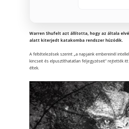
Warren Shufelt azt állította, hogy az általa el
alatt kiterjedt katakomba rendszer húzódik.
A feltételezések szerint „a napjaink embereinél intell
kincseit és elpusztíthatatlan feljegyzéseit” rejtették 
éltek.