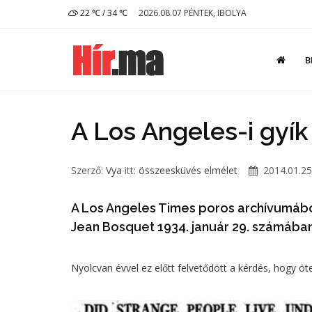
22 ℃ / 34 ℃
2026.08.07 PÉNTEK, IBOLYA
B
A Los Angeles-i gyí
Szerző:
Vya
itt:
összeesküvés elmélet
2014.01.25
A Los Angeles Times poros archívumából
Jean Bosquet 1934. január 29. számában
Nyolcvan évvel ez előtt felvetődött a kérdés, hogy öt