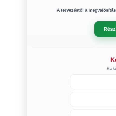
A tervezéstől a megvalósítás
Rész
K
Ha ko