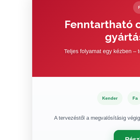
Fenntartható c
gyártá
Teljes folyamat egy kézben –
Kender
Fa
A tervezéstől a megvalósításig végi
Rész