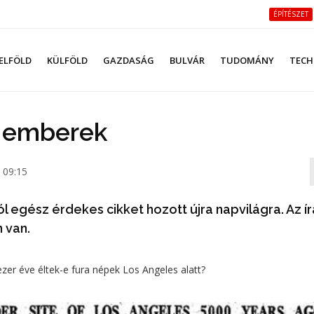
ÉPÍTÉSZET
ELFÖLD
KÜLFÖLD
GAZDASÁG
BULVÁR
TUDOMÁNY
TECH
k emberek
 09:15
 egész érdekes cikket hozott újra napvilágra. Az ír
 van.
ezer éve éltek-e fura népek Los Angeles alatt?