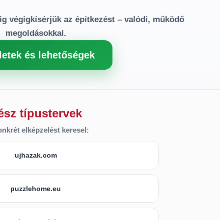
ig végigkísérjük az építkezést – valódi, működő
megoldásokkal.
letek és lehetőségek
ész típustervek
nkrét elképzelést keresel:
ujhazak.com
puzzlehome.eu