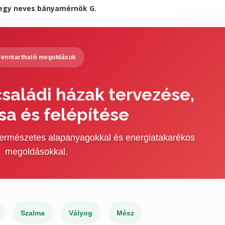
y egy neves bányamérnök G.
Fenntartható megoldások
saládi házak tervezése,
sa és felépítése
 természetes alapanyagokkal és energiatakarékos
megoldásokkal.
Szalma
Vályog
Mész