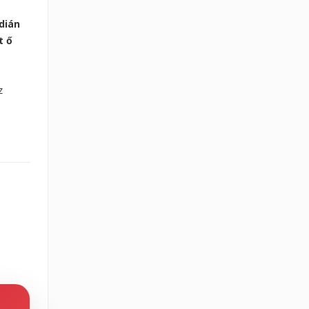
dián
t ő
z