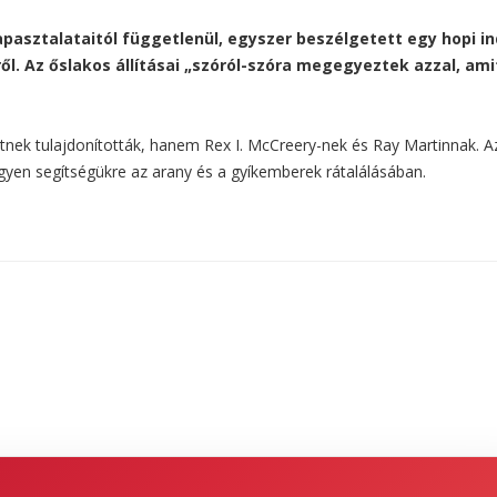
apasztalataitól függetlenül, egyszer beszélgetett egy hopi in
ről. Az őslakos állításai „szóról-szóra megegyeztek azzal, ami
tnek tulajdonították, hanem Rex I. McCreery-nek és Ray Martinnak. A
egyen segítségükre az arany és a gyíkemberek rátalálásában.