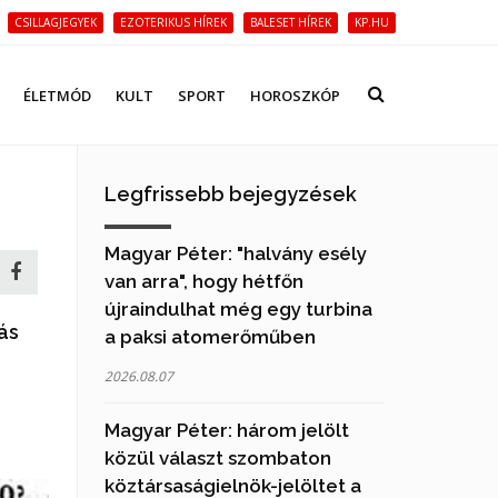
CSILLAGJEGYEK
EZOTERIKUS HÍREK
BALESET HÍREK
KP.HU
ÉLETMÓD
KULT
SPORT
HOROSZKÓP
Legfrissebb bejegyzések
Magyar Péter: "halvány esély
van arra", hogy hétfőn
újraindulhat még egy turbina
ás
a paksi atomerőműben
2026.08.07
Magyar Péter: három jelölt
közül választ szombaton
köztársaságielnök-jelöltet a