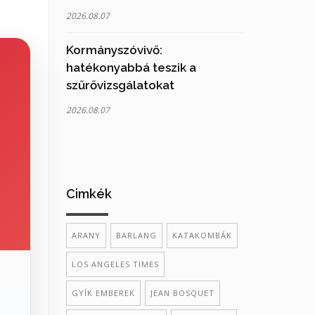
2026.08.07
Kormányszóvivő:
hatékonyabbá teszik a
szűrővizsgálatokat
2026.08.07
Cimkék
ARANY
BARLANG
KATAKOMBÁK
LOS ANGELES TIMES
GYÍK EMBEREK
JEAN BOSQUET