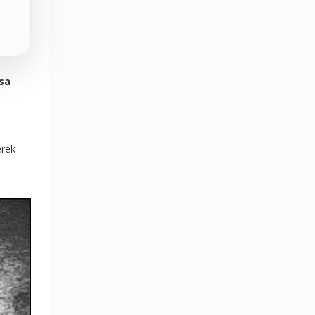
osa
erek