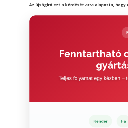
Az újságíró ezt a kérdését arra alapozta, hog
Fenntartható c
gyártá
Teljes folyamat egy kézben –
Kender
Fa