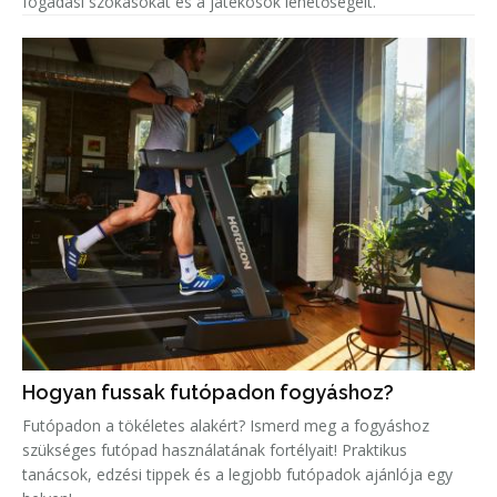
fogadási szokásokat és a játékosok lehetőségeit.
Hogyan fussak futópadon fogyáshoz?
Futópadon a tökéletes alakért? Ismerd meg a fogyáshoz
szükséges futópad használatának fortélyait! Praktikus
tanácsok, edzési tippek és a legjobb futópadok ajánlója egy