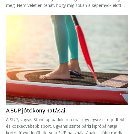
meg. Nem véletlen tehát, hogy míg sokan a képernyők előtt
ülve élik át mindezt az eufóriát, addig legalább ugyanenn
A SUP jótékony hatásai
A SUP, vagyis Stand up paddle ma már egy egyre elterjedtebb
és közkedveltebb sport, ugyanis szinte bárki kipróbálhatja
kortól függetlenül, illetve a SUP használatának is több módja