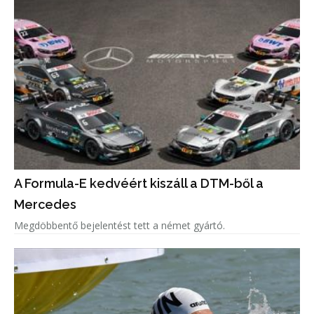
A Formula-E kedvéért kiszáll a DTM-ből a
Mercedes
Megdöbbentő bejelentést tett a német gyártó.