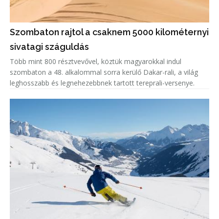
Szombaton rajtol a csaknem 5000 kilométernyi
sivatagi száguldás
Több mint 800 résztvevővel, köztük magyarokkal indul
szombaton a 48. alkalommal sorra kerülő Dakar-rali, a világ
leghosszabb és legnehezebbnek tartott tereprali-versenye.