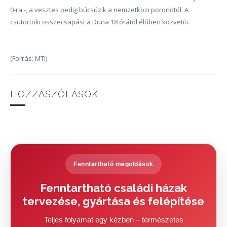
0-ra -, a vesztes pedig búcsúzik a nemzetközi porondtól. A
csütörtöki összecsapást a Duna 18 órától élőben közvetíti.
(Forrás: MTI)
HOZZÁSZÓLÁSOK
Fenntartható megoldások
Fenntartható családi házak
tervezése, gyártása és felépítése
Teljes folyamat egy kézben – természetes