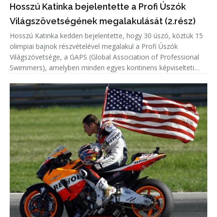
Hosszú Katinka bejelentette a Profi Úszók
Világszövetségének megalakulását (2.rész)
Hosszú Katinka kedden bejelentette, hogy 30 úszó, köztük 15
olimpiai bajnok részvételével megalakul a Profi Úszók
Világszövetsége, a GAPS (Global Association of Professional
Swimmers), amelyben minden egyes kontinens képviselteti
magát.