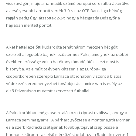
visszavágón, majd a harmadik számú európai sorozatba átkerülve
az esélyesebb Larnacát verték 3-0-ra, az OTP Bank Liga hétvégi
rajtján pedig úgy játszottak 2-2-t, hogy a házigazda Diósgyőr a
hajrában mentett pontot.
A két héttel ezelőtti kudarc óta tehát három meccsen hét gólt
szerzett a legutóbb bajnoki ezüstérmes Paks, amelynek az utóbbi
években erőssége volt a hatékony támadójáték, s ezt most is
bizonyítja. Az elmúlt öt évben kétszer is az Európa-liga
csoportkörében szereplő Larnaca otthonában viszont a biztos
védekezés eredményezhet továbbjutást, amire van is esély az
első felvonáson mutatott szervezett futballal.
A Paks korábban még sosem találkozott ciprusi riválissal, ahogy a
Larnaca sem magyarral. A párharc győztese a montenegrói Mornar
és a szerb Radnicki csatájának továbbjutójával csap össze a
harmadik körben - az első mérkőzést odahaza a Radnicki nyerte 1-