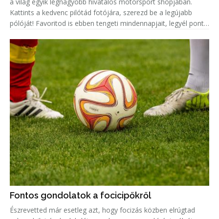
a világ egyik legnagyobb hivatalos motorsport shopjában.
Kattints a kedvenc pilótád fotójára, szerezd be a legújabb
pólóját! Favoritod is ebben tengeti mindennapjait, legyél pont
olyan menő, mint ő!
Fontos gondolatok a focicipőkről
Észrevetted már esetleg azt, hogy focizás közben elrúgtad