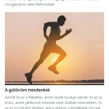
mozgással és aktív életmóddal!
A gólöröm mindenkié
Góóól! Ez az a felkiáltás, amire nézők tucatjai várnak. Ez az az
érzés, amire játékosok ezreinek szíve dobban hevesebben. Ez
az az összetartó élmény, ami a világon százmilliókat mozgat