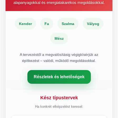
alapanyagokkal és energiatakarékos megoldásokkal.
Kender
Fa
Szalma
Vályog
Mész
A tervezéstől a megvalósításig végigkísérjük az
építkezést – valódi, működő megoldásokkal.
Részletek és lehetőségek
Kész típustervek
Ha konkrét elképzelést keresel: