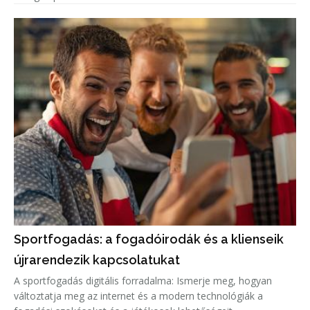
Sportfogadás: a fogadóirodák és a klienseik
újrarendezik kapcsolatukat
A sportfogadás digitális forradalma: Ismerje meg, hogyan
változtatja meg az internet és a modern technológiák a