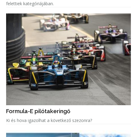
felettiek kategóriájában.
Formula-E pilótakeringő
Ki és hova igazolhat a következő szezonra?