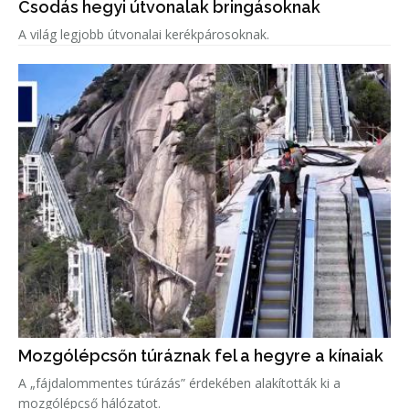
Csodás hegyi útvonalak bringásoknak
A világ legjobb útvonalai kerékpárosoknak.
Mozgólépcsőn túráznak fel a hegyre a kínaiak
A „fájdalommentes túrázás” érdekében alakították ki a
mozgólépcső hálózatot.