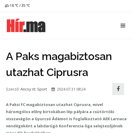
18 ℃ / 35 ℃
A Paks magabiztosan
utazhat Ciprusra
Szerző:
Ancsy
itt:
Sport
2024.07.31 08:24
A Paksi FC magabiztosan utazhat Ciprusra, mivel
háromgólos előny birtokában lép pályára a csütörtöki
visszavágón a Gyurcsó Ádámot is foglalkoztató AEK Larnaca
vendégeként a labdarúgó Konferencia-liga selejtezőjének