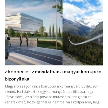
2 képben és 2 mondatban a magyar korrupció
bizonyítéka
Magyarországon nincs korrupció a kormánypárti politikusok
szerint. Ha találkoztok egy kormánypárti politikussal, egy
képviselővel, az alábbi posztot mutassátok meg neki és
kérjétek meg, hogy igennel és nemmel válaszoljon arra, hogy
korrupciógyanús-e a képen látható beruházás.