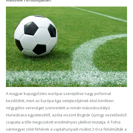
második fordulójában.
A magyar kupagyőztes európai szereplése nagy pofonnal
kezdődött, mert az Európa-liga selejtezőjének első körében
négygólos vereséget szenvedett a román másodosztályú
Hunedoara együttesétől, azóta viszont Bognár György vezetőedző
csapata a tőle megszokott eredményes játékot mutatja. A Tolna
vármegyei zöld-fehérek a vajdahunyadi riválist 2-0-ra felülmúlták a