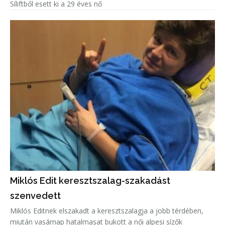
Síliftből esett ki a 29 éves nő
Miklós Edit keresztszalag-szakadást
szenvedett
Miklós Editnek elszakadt a keresztszalagja a jobb térdében,
miután vasárnap hatalmasat bukott a női alpesi sízők