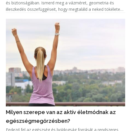
és biztonságában. Ismerd meg a vázméret, geometria és
illeszkedés összefüggéseit, hogy megtaláld a neked tökéletes
biciklit!
Milyen szerepe van az aktív életmódnak az
egészségmegőrzésben?
Fedezd fel az egészség és boldogság forrását a rendszeres