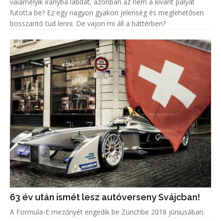
valamelyik irányba labdát, azonban az nem a kívánt pályát
futotta be? Ez egy nagyon gyakori jelenség és meglehetősen
bosszantó tud lenni. De vajon mi áll a háttérben?
63 év után ismét lesz autóverseny Svájcban!
A Formula-E mezőnyét engedik be Zürichbe 2018 júniusában.