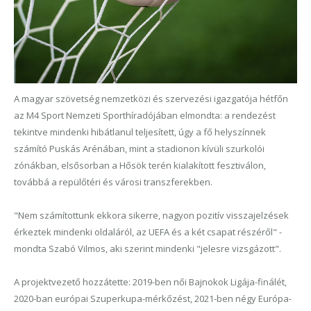
A magyar szövetség nemzetközi és szervezési igazgatója hétfőn
az M4 Sport Nemzeti Sporthíradójában elmondta: a rendezést
tekintve mindenki hibátlanul teljesített, úgy a fő helyszínnek
számító Puskás Arénában, mint a stadionon kívüli szurkolói
zónákban, elsősorban a Hősök terén kialakított fesztiválon,
továbbá a repülőtéri és városi transzferekben.
"Nem számítottunk ekkora sikerre, nagyon pozitív visszajelzések
érkeztek mindenki oldaláról, az UEFA és a két csapat részéről" -
mondta Szabó Vilmos, aki szerint mindenki "jelesre vizsgázott".
A projektvezető hozzátette: 2019-ben női Bajnokok Ligája-finálét,
2020-ban európai Szuperkupa-mérkőzést, 2021-ben négy Európa-