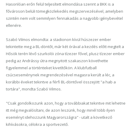
Hasonlóan erőn felül teljesített elmondása szerint a BKK is a
fővároson belüli tömegközlekedés megszervezésével, amelyben
szintén nem volt semmilyen fennakadás a nagyobb igénybevétel
ellenére.
Szabó Vilmos elmondta: a stadionon kívül húszezer ember
tekintette meg a BL-döntőt, már két órával a kezdés előtt megtelt a
Hősök terén lévő szurkolói zóna tízezer fővel, plusz tízezer ember
pedig az Andrássy útra megnyitott szakaszon követhette
figyelemmel a történteket kivetítőkön. A klubfutball
csúcseseménynek megrendezésével magasra került a léc, a
korábbi éveket tekintve a férfi BL-döntővel összejött "a hab a
tortára", mondta Szabó Vilmos.
"Csak gondolkozunk azon, hogy a továbbiakat tekintve mit lehetne
itt még megvalósítani, de azon leszünk, hogy minél több ilyen
eseményt idehozzunk Magyarországra" - utalt a következő
kihívásokra, célokra a sportvezető.