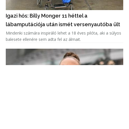
Igazi hős: Billy Monger 11 héttel a
lábamputációja után ismét versenyautóba ült
Mindenki számára inspiráló lehet a 18 éves pilóta, aki a súlyos
balesete ellenére sem adta fel az álmait.