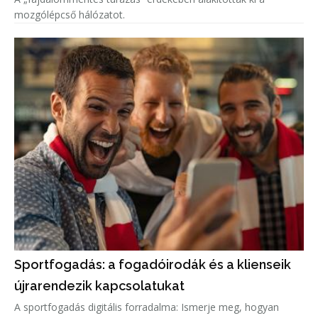
mozgólépcső hálózatot.
Sportfogadás: a fogadóirodák és a klienseik
újrarendezik kapcsolatukat
A sportfogadás digitális forradalma: Ismerje meg, hogyan