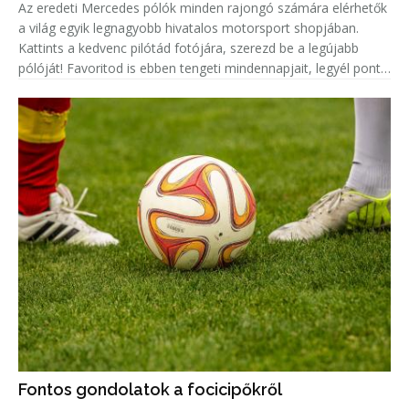
Az eredeti Mercedes pólók minden rajongó számára elérhetők
a világ egyik legnagyobb hivatalos motorsport shopjában.
Kattints a kedvenc pilótád fotójára, szerezd be a legújabb
pólóját! Favoritod is ebben tengeti mindennapjait, legyél pont
olyan menő, mint ő!
Fontos gondolatok a focicipőkről