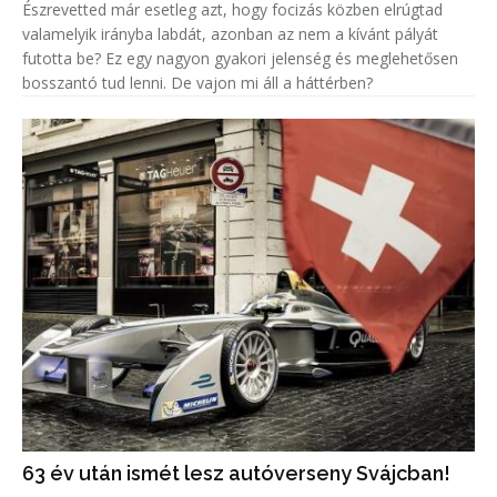
Észrevetted már esetleg azt, hogy focizás közben elrúgtad
valamelyik irányba labdát, azonban az nem a kívánt pályát
futotta be? Ez egy nagyon gyakori jelenség és meglehetősen
bosszantó tud lenni. De vajon mi áll a háttérben?
63 év után ismét lesz autóverseny Svájcban!