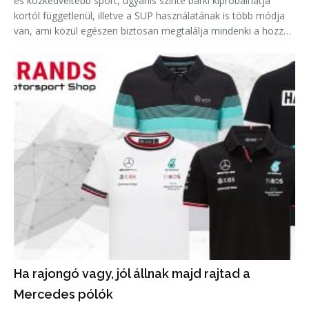
és közkedveltebb sport, ugyanis szinte bárki kipróbálhatja
kortól függetlenül, illetve a SUP használatának is több módja
van, ami közül egészen biztosan megtalálja mindenki a hozzá
leginkább passzolót. Azonban amellett, hogy remek hobbi egy
Ha rajongó vagy, jól állnak majd rajtad a
Mercedes pólók