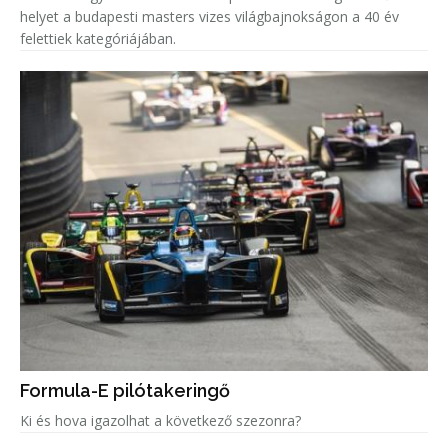
helyet a budapesti masters vizes világbajnokságon a 40 év
felettiek kategóriájában.
Formula-E pilótakeringő
Ki és hova igazolhat a következő szezonra?