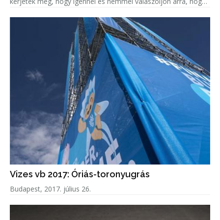
kérjétek meg, hogy igennel és nemmel válaszoljon arra, hogy
korrupciógyanús-e a képen látható beruházás.
Vizes vb 2017: Óriás-toronyugrás
Budapest, 2017. július 26.