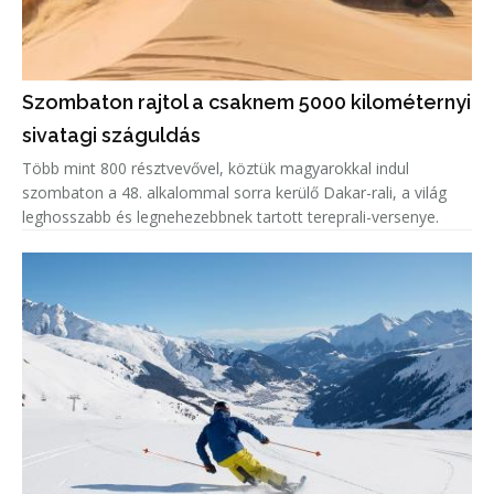
Szombaton rajtol a csaknem 5000 kilométernyi
sivatagi száguldás
Több mint 800 résztvevővel, köztük magyarokkal indul
szombaton a 48. alkalommal sorra kerülő Dakar-rali, a világ
leghosszabb és legnehezebbnek tartott tereprali-versenye.