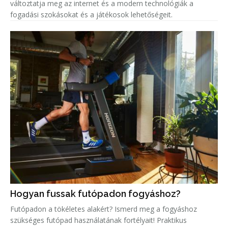
változtatja meg az internet és a modern technológiák a
fogadási szokásokat és a játékosok lehetőségeit.
Hogyan fussak futópadon fogyáshoz?
Futópadon a tökéletes alakért? Ismerd meg a fogyáshoz
szükséges futópad használatának fortélyait! Praktikus