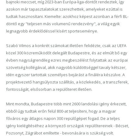
bajnoki meccset, míg 2023-ban Európa-liga-döntőt rendeztek, így
azokon már tapasztalatokat szerezhettek, amelyeket ezúttal is
tudtak hasznosítani. Kiemelte: azokhoz képest azonban a férfi BL-
döntő egy "teljesen más volumenű rendezvény", a világ egyik
legnagyobb érdeklődéssel kísért sporteseménye.
Szabó Vilmos a konkrét számokat illetően felidézte, csak az UEFA
közel 300 közreműködőt delegált Budapestre, és az elmúlt bő egy
évben nagyságrendileg ezres megbeszélést folytattak az európai
szövetség kollégáival, akik nagyobb küldöttséggel tavaly kétszer,
idén egyszer tartottak személyes bejárást a fináléra készülve. A
projektvezető hangsúlyozta szállítás, a közlekedés, a transzferek,
fontosságát, elsősorban a repülőteret illetően.
Mint mondta, Budapestre több mint 2600 landolási igény érkezett,
ebből úgy tudtak erőn felül 800-at teljesíteni, hogy a magyar
főváros egy átlagos napon 300 repülőgépet fogad. De a teljes
igény kielégítéséhez a környező országok repülőtereinek - Bécset,
Pozsonyt, Zágrábot említette - bevonására is szükség volt.