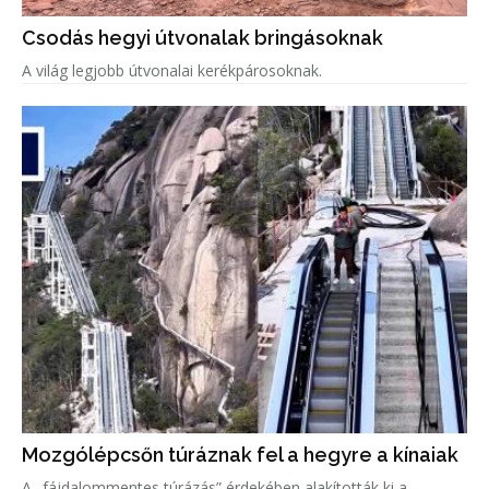
Csodás hegyi útvonalak bringásoknak
A világ legjobb útvonalai kerékpárosoknak.
Mozgólépcsőn túráznak fel a hegyre a kínaiak
A „fájdalommentes túrázás” érdekében alakították ki a