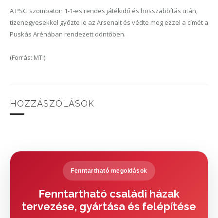
A PSG szombaton 1-1-es rendes játékidő és hosszabbítás után,
tizenegyesekkel győzte le az Arsenalt és védte meg ezzel a címét a
Puskás Arénában rendezett döntőben.
(Forrás: MTI)
HOZZÁSZÓLÁSOK
Fenntartható megoldások
Fenntartható családi házak
tervezése, gyártása és felépítése