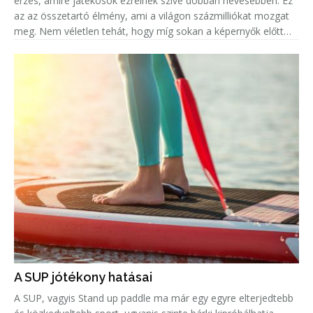
érzés, amire játékosok ezreinek szíve dobban hevesebben. Ez
az az összetartó élmény, ami a világon százmilliókat mozgat
meg. Nem véletlen tehát, hogy míg sokan a képernyők előtt
ülve élik át mindezt az eufóriát, addig legalább ugyanenn
A SUP jótékony hatásai
A SUP, vagyis Stand up paddle ma már egy egyre elterjedtebb