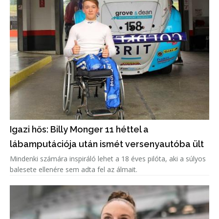
Igazi hős: Billy Monger 11 héttel a
lábamputációja után ismét versenyautóba ült
Mindenki számára inspiráló lehet a 18 éves pilóta, aki a súlyos
balesete ellenére sem adta fel az álmait.