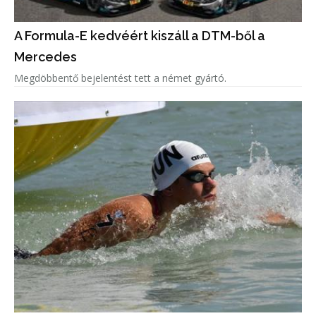
A Formula-E kedvéért kiszáll a DTM-ből a
Mercedes
Megdöbbentő bejelentést tett a német gyártó.