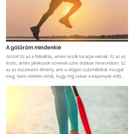
A gólöröm mindenkié
Góóól! Ez az a felkiáltás, amire nézők tucatjai várnak. Ez az az
érzés, amire játékosok ezreinek szíve dobban hevesebben. Ez
az az összetartó élmény, ami a világon százmilliókat mozgat
meg. Nem véletlen tehát, hogy míg sokan a képernyők előtt
ülve élik át mindezt az eufóriát, addig legalább ugyanenn