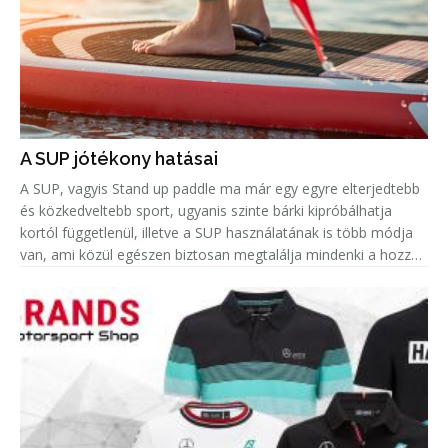
A SUP jótékony hatásai
A SUP, vagyis Stand up paddle ma már egy egyre elterjedtebb
és közkedveltebb sport, ugyanis szinte bárki kipróbálhatja
kortól függetlenül, illetve a SUP használatának is több módja
van, ami közül egészen biztosan megtalálja mindenki a hozzá
leginkább passzolót. Azonban amellett, hogy remek hobbi egy