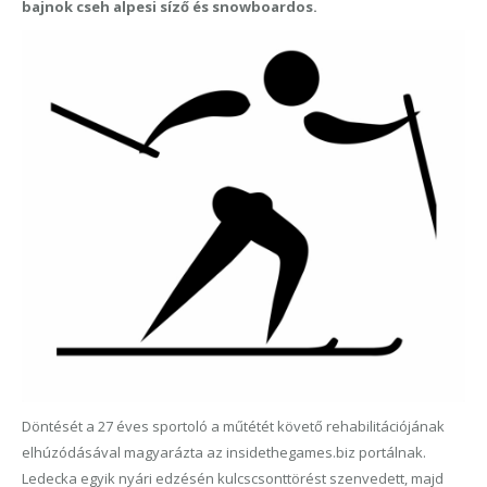
bajnok cseh alpesi síző és snowboardos.
Döntését a 27 éves sportoló a műtétét követő rehabilitációjának
elhúzódásával magyarázta az insidethegames.biz portálnak.
Ledecka egyik nyári edzésén kulcscsonttörést szenvedett, majd