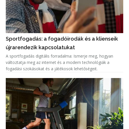
Sportfogadás: a fogadóirodák és a klienseik
újrarendezik kapcsolatukat
A sportfogadás digitális forradalma: Ismerje meg, hogyan
változtatja meg az internet és a modern technológiák a
fogadási szokásokat és a játékosok lehetőségeit.