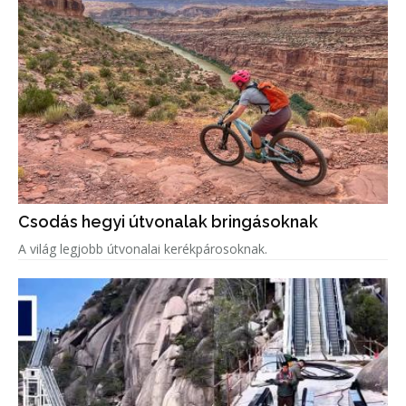
Csodás hegyi útvonalak bringásoknak
A világ legjobb útvonalai kerékpárosoknak.