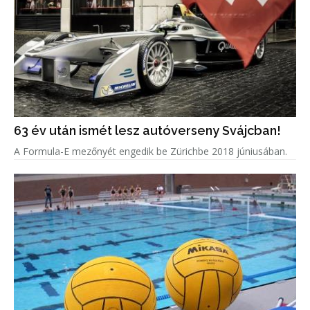
63 év után ismét lesz autóverseny Svájcban!
A Formula-E mezőnyét engedik be Zürichbe 2018 júniusában.