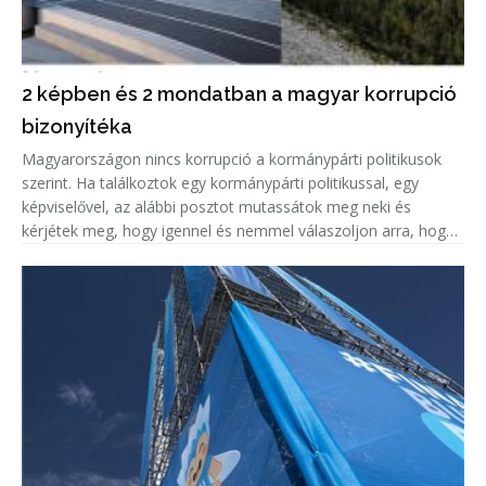
2 képben és 2 mondatban a magyar korrupció
bizonyítéka
Magyarországon nincs korrupció a kormánypárti politikusok
szerint. Ha találkoztok egy kormánypárti politikussal, egy
képviselővel, az alábbi posztot mutassátok meg neki és
kérjétek meg, hogy igennel és nemmel válaszoljon arra, hogy
korrupciógyanús-e a képen látható beruházás.