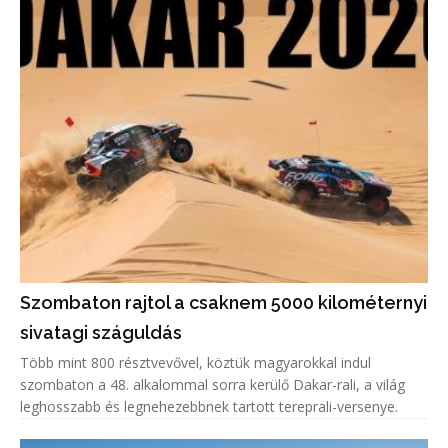
Szombaton rajtol a csaknem 5000 kilométernyi
sivatagi száguldás
Több mint 800 résztvevővel, köztük magyarokkal indul
szombaton a 48. alkalommal sorra kerülő Dakar-rali, a világ
leghosszabb és legnehezebbnek tartott tereprali-versenye.