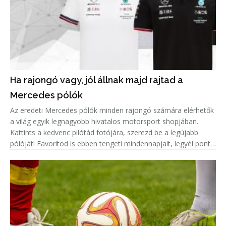
Ha rajongó vagy, jól állnak majd rajtad a
Mercedes pólók
Az eredeti Mercedes pólók minden rajongó számára elérhetők
a világ egyik legnagyobb hivatalos motorsport shopjában.
Kattints a kedvenc pilótád fotójára, szerezd be a legújabb
pólóját! Favoritod is ebben tengeti mindennapjait, legyél pont
olyan menő, mint ő!