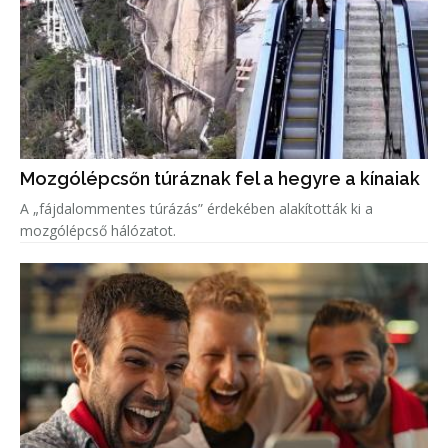
Mozgólépcsőn túráznak fel a hegyre a kínaiak
A „fájdalommentes túrázás” érdekében alakították ki a
mozgólépcső hálózatot.