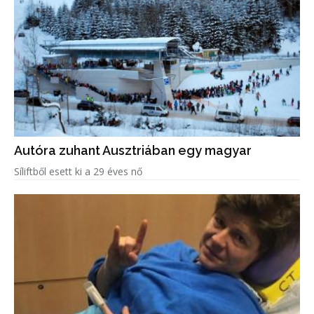
Autóra zuhant Ausztriában egy magyar
Síliftből esett ki a 29 éves nő