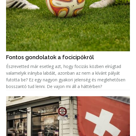
Fontos gondolatok a focicipőkről
Észrevetted már esetleg azt, hogy focizás közben elrúgtad
valamelyik irányba labdát, azonban az nem a kívánt pályát
futotta be? Ez egy nagyon gyakori jelenség és meglehetősen
bosszantó tud lenni. De vajon mi áll a háttérben?