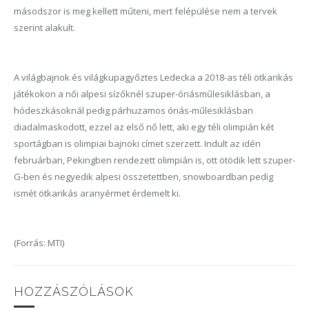
másodszor is meg kellett műteni, mert felépülése nem a tervek
szerint alakult.
A világbajnok és világkupagyőztes Ledecka a 2018-as téli ötkarikás
játékokon a női alpesi sízőknél szuper-óriásműlesiklásban, a
hódeszkásoknál pedig párhuzamos óriás-műlesiklásban
diadalmaskodott, ezzel az első nő lett, aki egy téli olimpián két
sportágban is olimpiai bajnoki címet szerzett. Indult az idén
februárban, Pekingben rendezett olimpián is, ott ötödik lett szuper-
G-ben és negyedik alpesi összetettben, snowboardban pedig
ismét ötkarikás aranyérmet érdemelt ki.
(Forrás: MTI)
HOZZÁSZÓLÁSOK