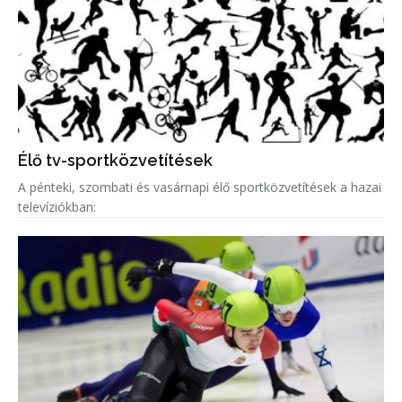
Élő tv-sportközvetítések
A pénteki, szombati és vasárnapi élő sportközvetítések a hazai
televíziókban: