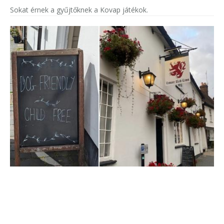
Sokat érnek a gyűjtőknek a Kovap játékok.
Gyerekmentes kutyabarát kocsma háborította
fel az embereket az interneten
A tulajdonost nem érdeklik a negatív hangok.