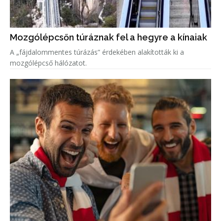
Mozgólépcsőn túráznak fel a hegyre a kínaiak
A „fájdalommentes túrázás” érdekében alakították ki a
mozgólépcső hálózatot.