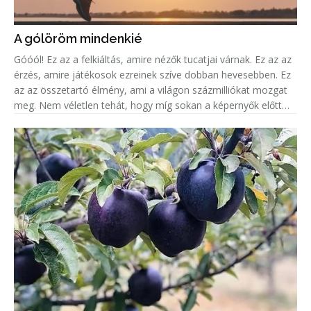
A gólöröm mindenkié
Góóól! Ez az a felkiáltás, amire nézők tucatjai várnak. Ez az az
érzés, amire játékosok ezreinek szíve dobban hevesebben. Ez
az az összetartó élmény, ami a világon százmilliókat mozgat
meg. Nem véletlen tehát, hogy míg sokan a képernyők előtt
ülve élik át mindezt az eufóriát, addig legalább ugyanenn