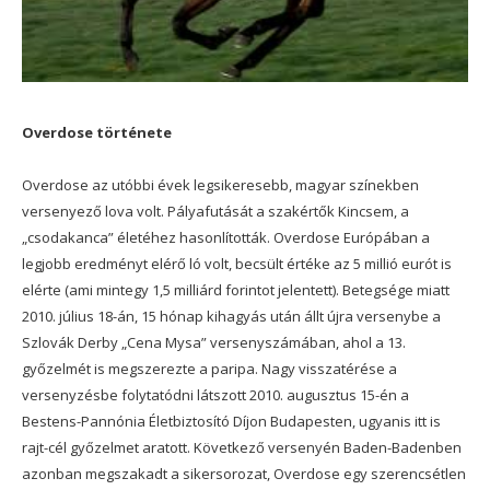
Overdose története
Overdose az utóbbi évek legsikeresebb, magyar színekben
versenyező lova volt. Pályafutását a szakértők Kincsem, a
„csodakanca” életéhez hasonlították. Overdose Európában a
legjobb eredményt elérő ló volt, becsült értéke az 5 millió eurót is
elérte (ami mintegy 1,5 milliárd forintot jelentett). Betegsége miatt
2010. július 18-án, 15 hónap kihagyás után állt újra versenybe a
Szlovák Derby „Cena Mysa” versenyszámában, ahol a 13.
győzelmét is megszerezte a paripa. Nagy visszatérése a
versenyzésbe folytatódni látszott 2010. augusztus 15-én a
Bestens-Pannónia Életbiztosító Díjon Budapesten, ugyanis itt is
rajt-cél győzelmet aratott. Következő versenyén Baden-Badenben
azonban megszakadt a sikersorozat, Overdose egy szerencsétlen