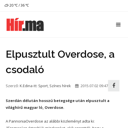
20 ℃ / 36 ℃
Elpusztult Overdose, a
csodaló
Szerző:
K.Edina
itt:
Sport
,
Színes hírek
2015.07.02 09:47
Szerdán délután hosszú betegsége után elpusztult a
világhírű magyar ló, Overdose.
A PannoniaOverdose az alábbi közleményt adta ki: