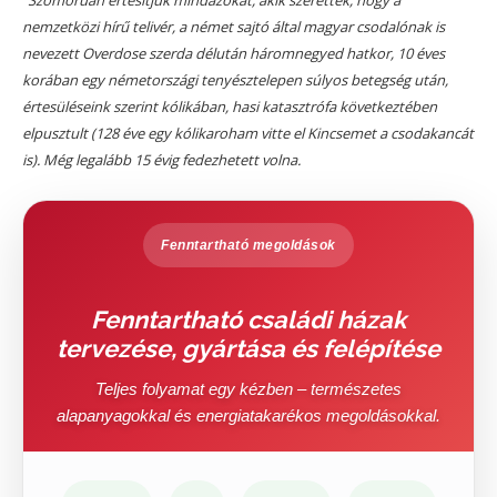
"Szomorúan értesítjük mindazokat, akik szerették, hogy a
nemzetközi hírű telivér, a német sajtó által magyar csodalónak is
nevezett Overdose szerda délután háromnegyed hatkor, 10 éves
korában egy németországi tenyésztelepen súlyos betegség után,
értesüléseink szerint kólikában, hasi katasztrófa következtében
elpusztult (128 éve egy kólikaroham vitte el Kincsemet a csodakancát
is). Még legalább 15 évig fedezhetett volna.
Fenntartható megoldások
Fenntartható családi házak
tervezése, gyártása és felépítése
Teljes folyamat egy kézben – természetes
alapanyagokkal és energiatakarékos megoldásokkal.