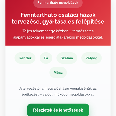
Fenntartható megoldások
Fenntartható családi házak
tervezése, gyártása és felépítése
Teljes folyamat egy kézben – természetes
alapanyagokkal és energiatakarékos megoldásokkal.
Kender
Fa
Szalma
Vályog
Mész
A tervezéstől a megvalósításig végigkísérjük az
építkezést – valódi, működő megoldásokkal.
Részletek és lehetőségek