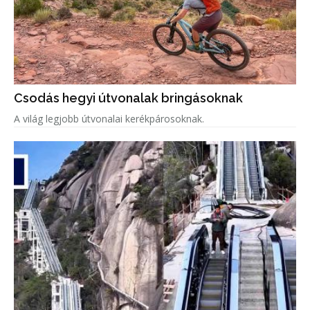
Csodás hegyi útvonalak bringásoknak
A világ legjobb útvonalai kerékpárosoknak.