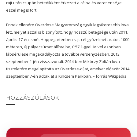
rajt után csupán hetedikként érkezett a célba és veretlensége
ezzel meg is tört.
Ennek ellenére Overdose Magyarország egyik legsikeresebb lova
lett, melyet azzal is bizonyított, hogy hosszú betegsége után 2011.
április 17-én ismét Hoppegartenben rajt-cél győzelmet aratott 1000
méteren, új pályacsúcsot állítva be, 0:57:1-gyel. Mivel azonban
lábsérülése megakadályozta a további versenyzésben, 2013.
szeptember 1-jén visszavonult. 2014-ben Mikóczy Zoltán lova
tiszteletére megalapította az Overdose-díjat, amelyet először 2014.
szeptember 7-én adtak át a Kincsem Parkban. – forrás Wikipédia
HOZZÁSZÓLÁSOK