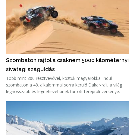
Szombaton rajtol a csaknem 5000 kilométernyi
sivatagi száguldás
Több mint 800 résztvevővel, köztük magyarokkal indul
szombaton a 48. alkalommal sorra kerülő Dakar-rali, a világ
leghosszabb és legnehezebbnek tartott tereprali-versenye.