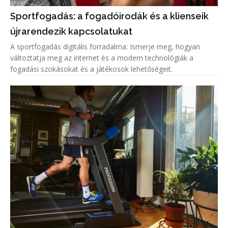
Sportfogadás: a fogadóirodák és a klienseik
újrarendezik kapcsolatukat
A sportfogadás digitális forradalma: Ismerje meg, hogyan
változtatja meg az internet és a modern technológiák a
fogadási szokásokat és a játékosok lehetőségeit.