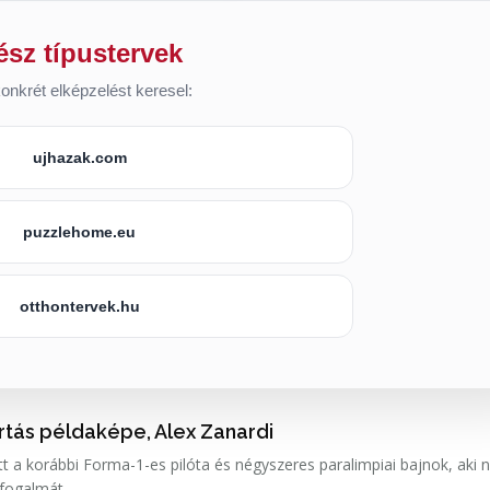
ész típustervek
onkrét elképzelést keresel:
ujhazak.com
puzzlehome.eu
otthontervek.hu
artás példaképe, Alex Zanardi
t a korábbi Forma-1-es pilóta és négyszeres paralimpiai bajnok, aki
 fogalmát.