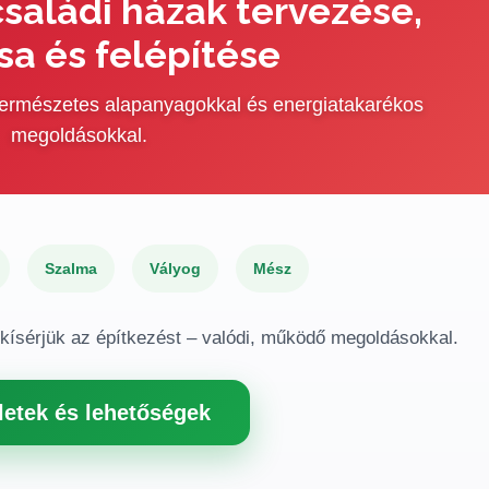
saládi házak tervezése,
sa és felépítése
 természetes alapanyagokkal és energiatakarékos
megoldásokkal.
Szalma
Vályog
Mész
gkísérjük az építkezést – valódi, működő megoldásokkal.
letek és lehetőségek