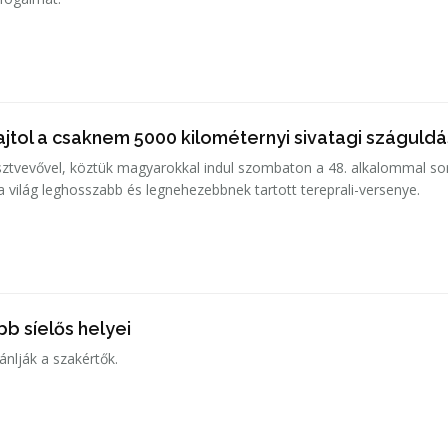
jtol a csaknem 5000 kilométernyi sivatagi száguldá
ztvevővel, köztük magyarokkal indul szombaton a 48. alkalommal so
 a világ leghosszabb és legnehezebbnek tartott tereprali-versenye.
b síelős helyei
jánlják a szakértők.