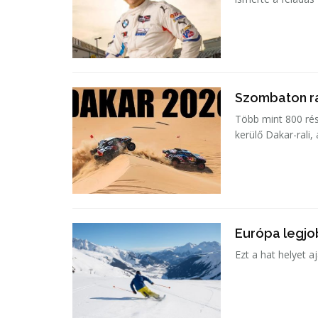
Szombaton ra
Több mint 800 rés
kerülő Dakar-rali,
Európa legjob
Ezt a hat helyet a