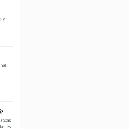
s a
ának
!
i?
játszik
zkedés