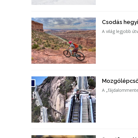
Csodás hegyi
A világ legjobb ú
Mozgólépcsőn
A „fájdalommentes