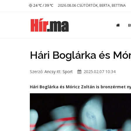
24 ℃ / 39 ℃
2026.08.06 CSÜTÖRTÖK, BERTA, BETTINA
B
Hári Boglárka és Mór
Szerző:
Ancsy
itt:
Sport
2025.02.07 10:34
Hári Boglárka és Móricz Zoltán is bronzérmet n