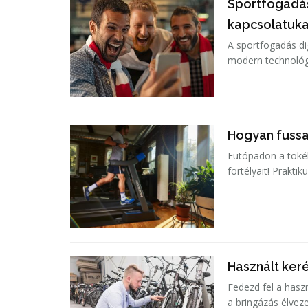
Sportfogadás
kapcsolatuka
A sportfogadás di
modern technológi
Hogyan fuss
Futópadon a töké
fortélyait! Prakti
Használt ker
Fedezd fel a haszn
a bringázás élvez