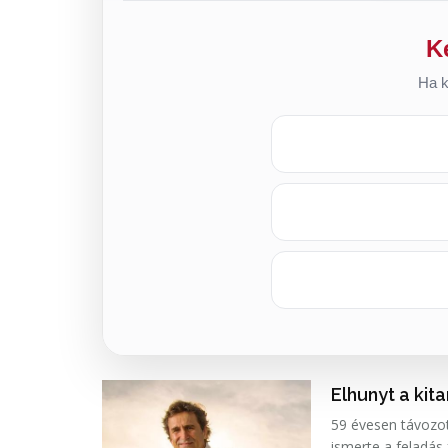
K
Ha k
Elhunyt a kit
59 évesen távozot
ismerte a feladás