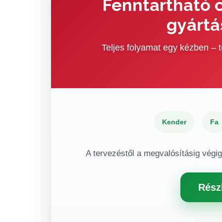
Fenntartható c
gyártá
Teljes folyamat egy kézben –
Kender
Fa
A tervezéstől a megvalósításig végi
Rész