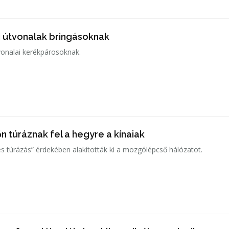
 útvonalak bringásoknak
tvonalai kerékpárosoknak.
 túráznak fel a hegyre a kínaiak
 túrázás” érdekében alakították ki a mozgólépcső hálózatot.