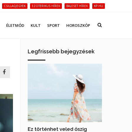
CSILLAGJEGYEK
EZOTERIKUS HÍREK
BALESET HÍREK
KP.HU
ÉLETMÓD
KULT
SPORT
HOROSZKÓP
Legfrissebb bejegyzések
Ez történhet veled őszig