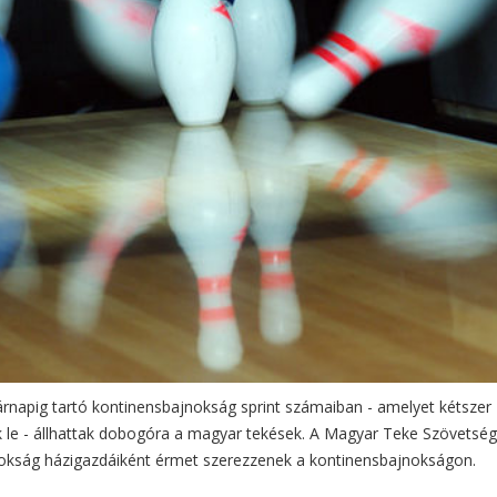
árnapig tartó kontinensbajnokság sprint számaiban - amelyet kétszer
k le - állhattak dobogóra a magyar tekések. A Magyar Teke Szövetség
ajnokság házigazdáiként érmet szerezzenek a kontinensbajnokságon.