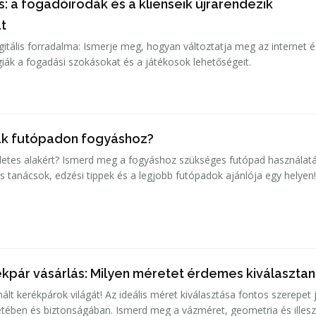
: a fogadóirodák és a klienseik újrarendezik
t
gitális forradalma: Ismerje meg, hogyan változtatja meg az internet é
ák a fogadási szokásokat és a játékosok lehetőségeit.
ak futópadon fogyáshoz?
letes alakért? Ismerd meg a fogyáshoz szükséges futópad használat
kus tanácsok, edzési tippek és a legjobb futópadok ajánlója egy helyen
ékpár vásárlás: Milyen méretet érdemes kiválasztan
ált kerékpárok világát! Az ideális méret kiválasztása fontos szerepet 
etében és biztonságában. Ismerd meg a vázméret, geometria és illes