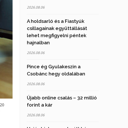
2026.08.06
A holdsarló és a Fiastyúk
csillagainak együttállását
lehet megfigyelni péntek
hajnalban
2026.08.06
Pince ég Gyulakeszin a
Csobánc hegy oldalában
2026.08.06
Újabb online csalás – 32 millió
 20
forint a kár
2026.08.06