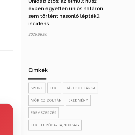
Uniós biztos: az elmúlt húsz
évben egyetlen uniós határon
sem történt hasonló léptékű
incidens
2026.08.06
Cimkék
SPORT
TEKE
HÁRI BOGLÁRKA
MÓRICZ ZOLTÁN
EREDMÉNY
ÉREMSZERZÉS
TEKE EURÓPA-BAJNOKSÁG