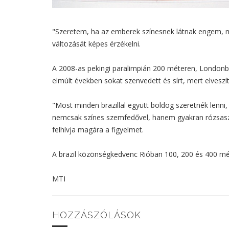
"Szeretem, ha az emberek színesnek látnak engem, me
változását képes érzékelni.
A 2008-as pekingi paralimpián 200 méteren, Londonba
elmúlt években sokat szenvedett és sírt, mert elveszít
"Most minden brazillal együtt boldog szeretnék lenni
nemcsak színes szemfedővel, hanem gyakran rózsaszín
felhívja magára a figyelmet.
A brazil közönségkedvenc Rióban 100, 200 és 400 méte
MTI
HOZZÁSZÓLÁSOK