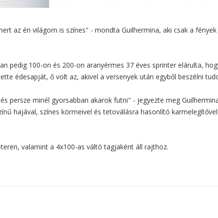
rt az én világom is színes" - mondta Guilhermina, aki csak a fények
n pedig 100-on és 200-on aranyérmes 37 éves sprinter elárulta, hog
ette édesapját, ő volt az, akivel a versenyek után egyből beszélni tudo
, és persze minél gyorsabban akarok futni" - jegyezte meg Guilhermina
ű hajával, színes körmeivel és tetoválásra hasonlító karmelegítővel 
ren, valamint a 4x100-as váltó tagjaként áll rajthoz.