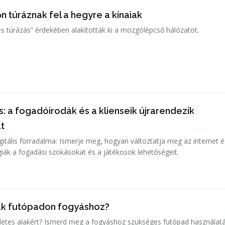
 túráznak fel a hegyre a kínaiak
 túrázás” érdekében alakították ki a mozgólépcső hálózatot.
: a fogadóirodák és a klienseik újrarendezik
t
gitális forradalma: Ismerje meg, hogyan változtatja meg az internet é
ák a fogadási szokásokat és a játékosok lehetőségeit.
ak futópadon fogyáshoz?
letes alakért? Ismerd meg a fogyáshoz szükséges futópad használat