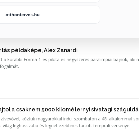
otthontervek.hu
artás példaképe, Alex Zanardi
t a korábbi Forma-1-es pilóta és négyszeres paralimpiai bajnok, aki
 fogalmát.
jtol a csaknem 5000 kilométernyi sivatagi száguldá
ztvevővel, köztük magyarokkal indul szombaton a 48. alkalommal so
 a világ leghosszabb és legnehezebbnek tartott tereprali-versenye.