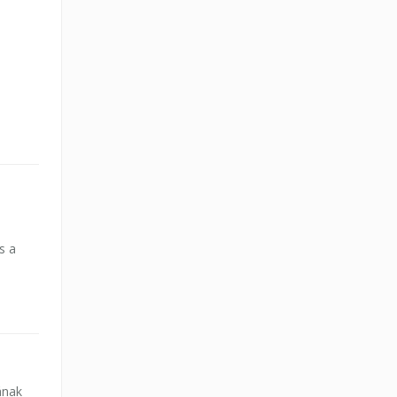
s a
ának