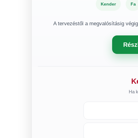
Kender
Fa
A tervezéstől a megvalósításig végi
Rész
K
Ha k