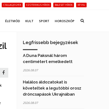
CSILLAGJEGYEK
EZOTERIKUS HÍREK
BALESET HÍREK
KP.HU
ÉLETMÓD
KULT
SPORT
HOROSZKÓP
Legfrissebb bejegyzések
il
A Duna Paksnál három
centimétert emelkedett
2026.08.07
Halálos áldozatokat is
k
követeltek a legutóbbi orosz
dróncsapások Ukrajnában
e
2026.08.07