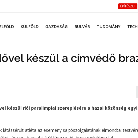
ÉPÍTÉSZET
ELFÖLD
KÜLFÖLD
GAZDASÁG
BULVÁR
TUDOMÁNY
TECH
ővel készül a címvédő braz
 készül riói paralimpiai szereplésére a hazai közönség egyi
 látássérült atléta az esemény sajtószolgálatának elmondta: testvér
őket, és napi hangulatától függ majd, hogy melyikben fut.