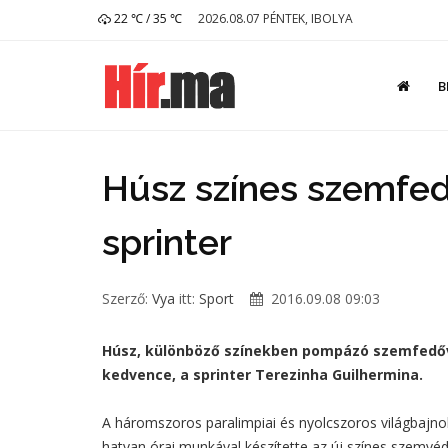
22 ℃ / 35 ℃
2026.08.07 PÉNTEK, IBOLYA
B
Húsz színes szemfed
sprinter
Szerző:
Vya
itt:
Sport
2016.09.08 09:03
Húsz, különböző színekben pompázó szemfedővel
kedvence, a sprinter Terezinha Guilhermina.
A háromszoros paralimpiai és nyolcszoros világbajnok
hatvan órai munkával készítette az új színes szemvéd