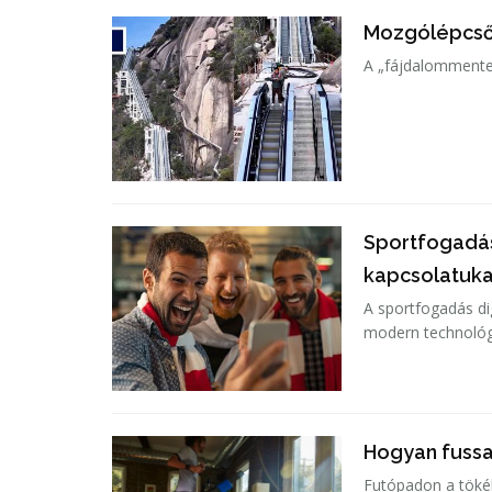
Mozgólépcsőn
A „fájdalommentes
Sportfogadás
kapcsolatuka
A sportfogadás di
modern technológi
Hogyan fuss
Futópadon a töké