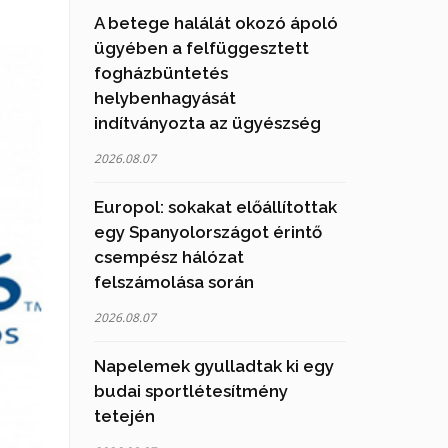
A betege halálát okozó ápoló
ügyében a felfüggesztett
fogházbüntetés
helybenhagyását
indítványozta az ügyészség
2026.08.07
Europol: sokakat előállítottak
egy Spanyolországot érintő
csempész hálózat
felszámolása során
2026.08.07
Napelemek gyulladtak ki egy
budai sportlétesítmény
tetején