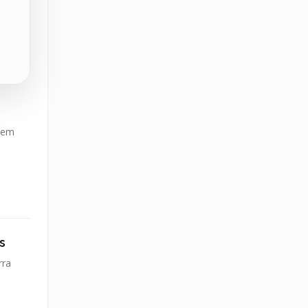
 nem
s
rra