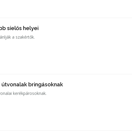
b síelős helyei
jánlják a szakértők.
 útvonalak bringásoknak
tvonalai kerékpárosoknak.