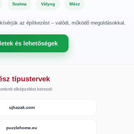
Szalma
Vályog
Mész
gkísérjük az építkezést – valódi, működő megoldásokkal.
letek és lehetőségek
ész típustervek
onkrét elképzelést keresel:
ujhazak.com
puzzlehome.eu