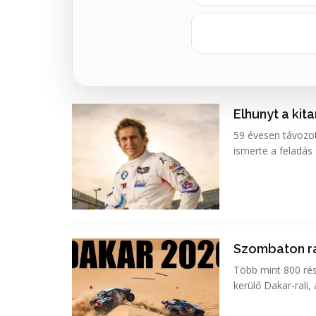
Elhunyt a kit
59 évesen távozot
ismerte a feladás
Szombaton ra
Több mint 800 rés
kerülő Dakar-rali,