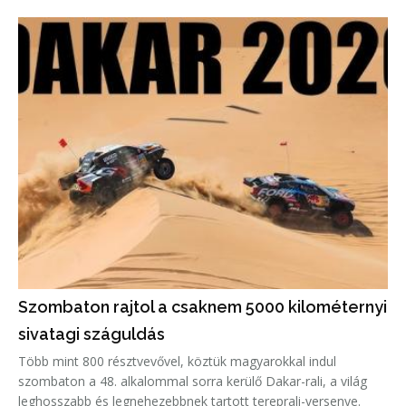
Szombaton rajtol a csaknem 5000 kilométernyi
sivatagi száguldás
Több mint 800 résztvevővel, köztük magyarokkal indul
szombaton a 48. alkalommal sorra kerülő Dakar-rali, a világ
leghosszabb és legnehezebbnek tartott tereprali-versenye.