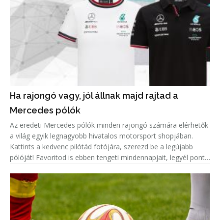
Ha rajongó vagy, jól állnak majd rajtad a
Mercedes pólók
Az eredeti Mercedes pólók minden rajongó számára elérhetők
a világ egyik legnagyobb hivatalos motorsport shopjában.
Kattints a kedvenc pilótád fotójára, szerezd be a legújabb
pólóját! Favoritod is ebben tengeti mindennapjait, legyél pont
olyan menő, mint ő!