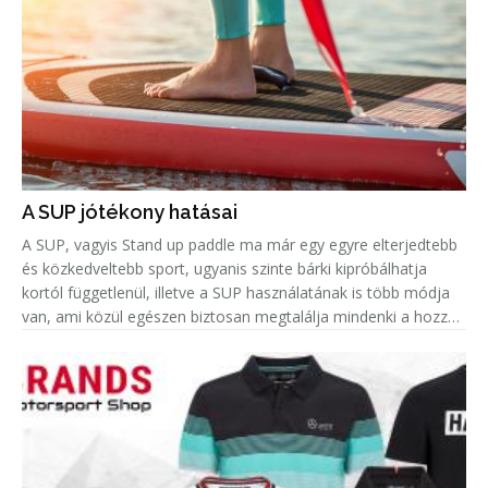
A SUP jótékony hatásai
A SUP, vagyis Stand up paddle ma már egy egyre elterjedtebb
és közkedveltebb sport, ugyanis szinte bárki kipróbálhatja
kortól függetlenül, illetve a SUP használatának is több módja
van, ami közül egészen biztosan megtalálja mindenki a hozzá
leginkább passzolót. Azonban amellett, hogy remek hobbi egy