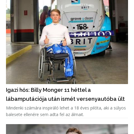
Igazi hős: Billy Monger 11 héttel a
lábamputációja után ismét versenyautóba ült
Mindenki számára inspiráló lehet a 18 éves pilóta, aki a súlyos
balesete ellenére sem adta fel az álmait.