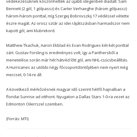
védekezésüknek köszönhették az újabb idegenbeli diadalt. Sam
Bennett (2 gól, 1 gólpassz) és Carter Verhaeghe (három gólpassz)
három-három ponttal, míg Szergej Bobrovszkij 17 védéssel vétette
észre magát. Az orosz sztár az idei rájátszásban harmadszor nem
kapott gól, ami klubrekord.
Matthew Tkachuk, Aaron Ekblad és Evan Rodrigues két-két ponttal
zárt. Gustav Forsling is eredményes volt, így a Panthersből a
menetelése során már hét hátvéd lőtt gól, ami NHL-csúcsbeállítás.
A Hurricanes az utóbbi négy főcsoportdöntőjében nem nyert még
meccset, 0-14-re áll.
A következő mérkőzésnek magyar idő szerint hétfő hajnalban a
floridai Sunrise ad otthont. Nyugaton a Dallas Stars 1-0-ra vezet az
Edmonton Oilerrszel szemben.
(Forrás: MTI)