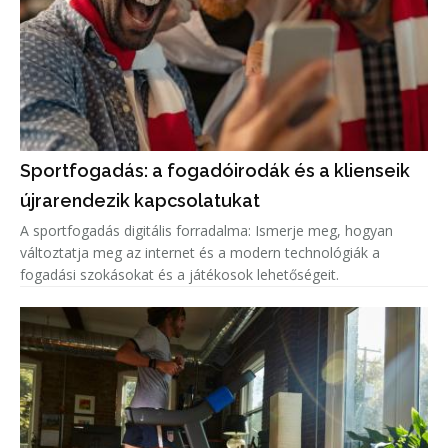
Sportfogadás: a fogadóirodák és a klienseik
újrarendezik kapcsolatukat
A sportfogadás digitális forradalma: Ismerje meg, hogyan
változtatja meg az internet és a modern technológiák a
fogadási szokásokat és a játékosok lehetőségeit.