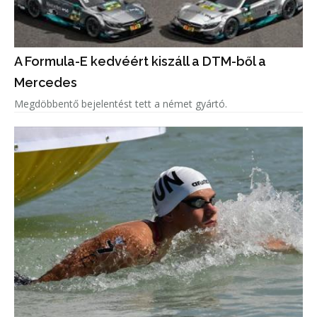
A Formula-E kedvéért kiszáll a DTM-ből a
Mercedes
Megdöbbentő bejelentést tett a német gyártó.