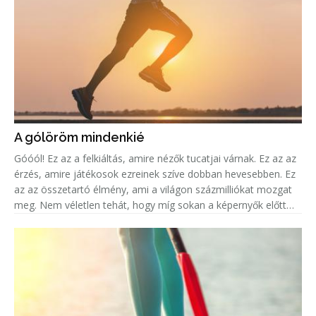
A gólöröm mindenkié
Góóól! Ez az a felkiáltás, amire nézők tucatjai várnak. Ez az az
érzés, amire játékosok ezreinek szíve dobban hevesebben. Ez
az az összetartó élmény, ami a világon százmilliókat mozgat
meg. Nem véletlen tehát, hogy míg sokan a képernyők előtt
ülve élik át mindezt az eufóriát, addig legalább ugyanenn