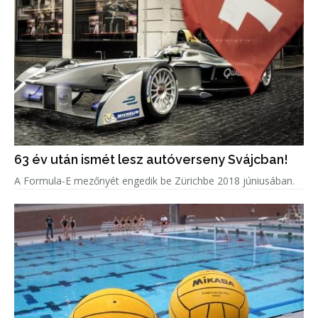
63 év után ismét lesz autóverseny Svájcban!
A Formula-E mezőnyét engedik be Zürichbe 2018 júniusában.