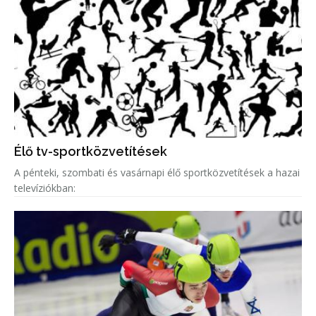
Élő tv-sportközvetítések
A pénteki, szombati és vasárnapi élő sportközvetítések a hazai
televíziókban: