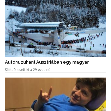
Autóra zuhant Ausztriában egy magyar
Síliftből esett ki a 29 éves nő