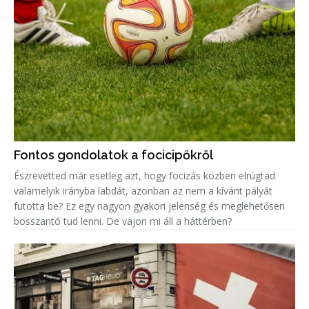
Fontos gondolatok a focicipőkről
Észrevetted már esetleg azt, hogy focizás közben elrúgtad
valamelyik irányba labdát, azonban az nem a kívánt pályát
futotta be? Ez egy nagyon gyakori jelenség és meglehetősen
bosszantó tud lenni. De vajon mi áll a háttérben?