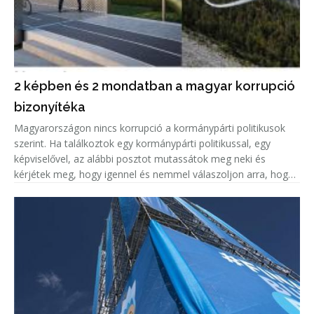
2 képben és 2 mondatban a magyar korrupció
bizonyítéka
Magyarországon nincs korrupció a kormánypárti politikusok
szerint. Ha találkoztok egy kormánypárti politikussal, egy
képviselővel, az alábbi posztot mutassátok meg neki és
kérjétek meg, hogy igennel és nemmel válaszoljon arra, hogy
korrupciógyanús-e a képen látható beruházás.