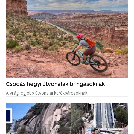
Csodás hegyi útvonalak bringásoknak
A világ legjobb útvonalai kerékpárosoknak.