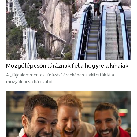
Mozgólépcsőn túráznak fel a hegyre a kínaiak
A „fájdalommentes túrázás” érdekében alakították ki a
mozgólépcső hálózatot.