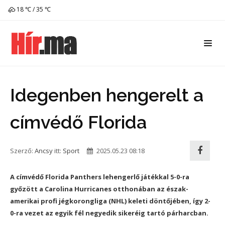
18 ℃ / 35 ℃
Idegenben hengerelt a
címvédő Florida
Szerző:
Ancsy
itt:
Sport
2025.05.23 08:18
A címvédő Florida Panthers lehengerlő játékkal 5-0-ra
győzött a Carolina Hurricanes otthonában az észak-
amerikai profi jégkorongliga (NHL) keleti döntőjében, így 2-
0-ra vezet az egyik fél negyedik sikeréig tartó párharcban.