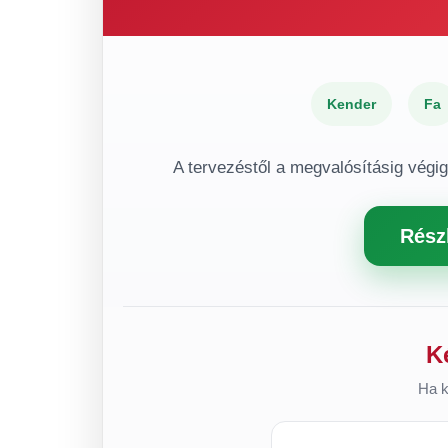
Kender
Fa
A tervezéstől a megvalósításig végi
Rész
K
Ha k