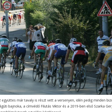
együttes már tavaly is részt vett a versenyen, idén pedig minden biz
gúti bajnoka, a címvédő Filutás Viktor és a 2019-ben első Szarka Ger