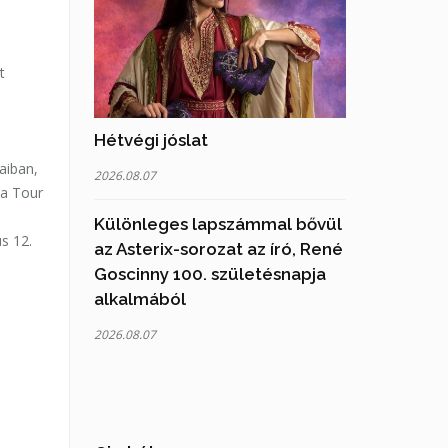
t
Hétvégi jóslat
aiban,
2026.08.07
 a Tour
Különleges lapszámmal bővül
s 12.
az Asterix-sorozat az író, René
Goscinny 100. születésnapja
alkalmából
2026.08.07