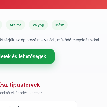
Szalma
Vályog
Mész
gkísérjük az építkezést – valódi, működő megoldásokkal.
letek és lehetőségek
ész típustervek
onkrét elképzelést keresel: