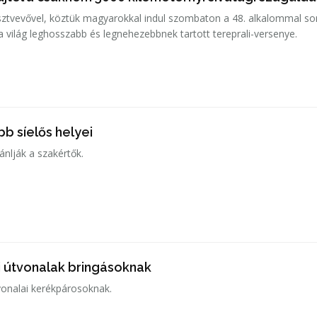
ztvevővel, köztük magyarokkal indul szombaton a 48. alkalommal so
 a világ leghosszabb és legnehezebbnek tartott tereprali-versenye.
b síelős helyei
jánlják a szakértők.
 útvonalak bringásoknak
tvonalai kerékpárosoknak.