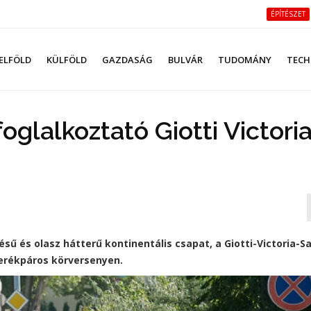
ÉPÍTÉSZET
ELFÖLD
KÜLFÖLD
GAZDASÁG
BULVÁR
TUDOMÁNY
TECH
oglalkoztató Giotti Victori
ű és olasz hátterű kontinentális csapat, a Giotti-Victoria-Sa
 kerékpáros körversenyen.