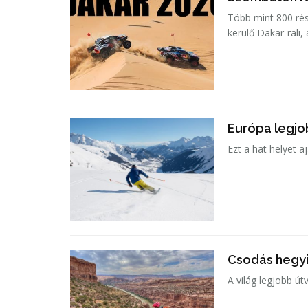
Több mint 800 rés
kerülő Dakar-rali,
Európa legjob
Ezt a hat helyet a
Csodás hegyi
A világ legjobb ú