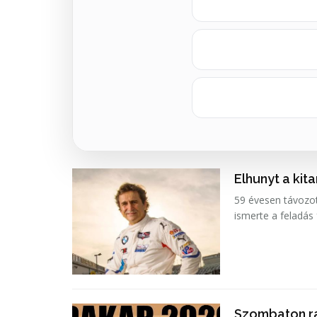
Elhunyt a kit
59 évesen távozot
ismerte a feladás
Szombaton ra