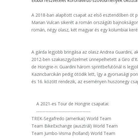
Előbbi részvételét koronavírus-szövődmények okozta 
A 2018-ban alapított csapat az első esztendőben öt pr
Marian Vulcan sikerét a román országúti bajnokságon 
román, négy olasz, két magyar és egy kolumbiai keré
A gárda legjobb bringása az olasz Andrea Guardini, a
2012-ben szakaszgyőzelmet ünnepelhetett a Giro d'Ita
de Hongrie-n: Guardini három sprintbefutónál is legj
Kazincbarcikán pedig ötödik lett, így a gyorsasági p
és 16. között rendezik, az eseményen huszonegy csap
A 2021-es Tour de Hongrie csapatai:
-----------------------------------
TREK-Segafredo (amerikai) World Team
Team BikeExchange (ausztrál) World Team
Team Jumbo-Visma (holland) World Team