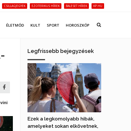
CSILLAGJEGYEK
EZOTERIKUS HÍREK
BALESET HÍREK
KP.HU
ÉLETMÓD
KULT
SPORT
HOROSZKÓP
Legfrissebb bejegyzések
a-
vini
Ezek a legkomolyabb hibák,
amelyeket sokan elkövetnek,