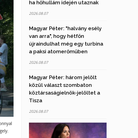
ha hőhullám idején utaznak
2026.08.07
Magyar Péter: "halvány esély
van arra", hogy hétfőn
újraindulhat még egy turbina
a paksi atomerőműben
2026.08.07
Magyar Péter: három jelölt
közül választ szombaton
köztársaságielnök-jelöltet a
Tisza
2026.08.07
onnyal
gely.