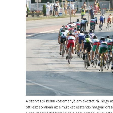
A szervezők keddi közleménye emlékeztet rá, hogy az 
ott lesz soraiban az elmúlt két esztendő magyar orszá