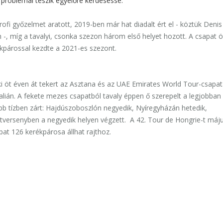
problémái teszik egyelőre kérdésessé.
ofi győzelmet aratott, 2019-ben már hat diadalt ért el - köztük Denis
-, míg a tavalyi, csonka szezon három első helyet hozott. A csapat ö
kpárossal kezdte a 2021-es szezont.
ki öt éven át tekert az Asztana és az UAE Emirates World Tour-csapat
lián. A fekete mezes csapatból tavaly éppen ő szerepelt a legjobban
obb tízben zárt: Hajdúszoboszlón negyedik, Nyíregyházán hetedik,
ontversenyben a negyedik helyen végzett. A 42. Tour de Hongrie-t máju
at 126 kerékpárosa állhat rajthoz.