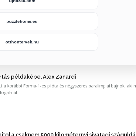
ujhazak.com
puzzlehome.eu
otthontervek.hu
artás példaképe, Alex Zanardi
t a korábbi Forma-1-es pilóta és négyszeres paralimpiai bajnok, aki
 fogalmát.
jtol a csaknem 5000 kilométernyi sivatagi száguldá