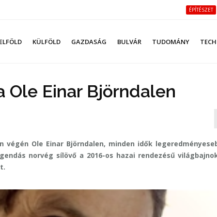
ÉPÍTÉSZET
ELFÖLD
KÜLFÖLD
GAZDASÁG
BULVÁR
TUDOMÁNY
TECH
 Ole Einar Björndalen
n végén Ole Einar Björndalen, minden idők legeredményeseb
legendás norvég sílövő a 2016-os hazai rendezésű világbajno
t.