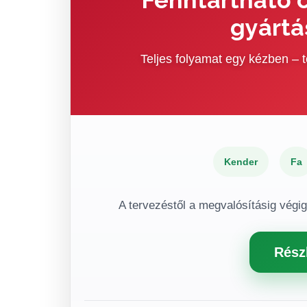
gyártá
Teljes folyamat egy kézben –
Kender
Fa
A tervezéstől a megvalósításig végi
Rész