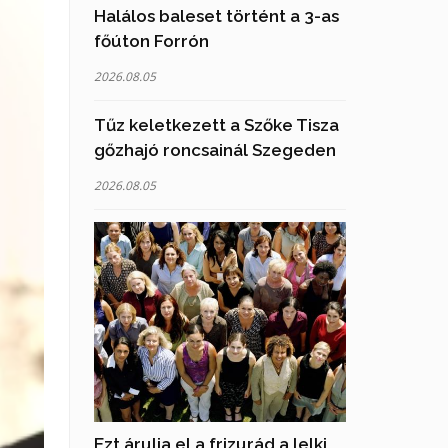
Halálos baleset történt a 3-as
főúton Forrón
2026.08.05
Tűz keletkezett a Szőke Tisza
gőzhajó roncsainál Szegeden
2026.08.05
Ezt árulja el a frizurád a lelki