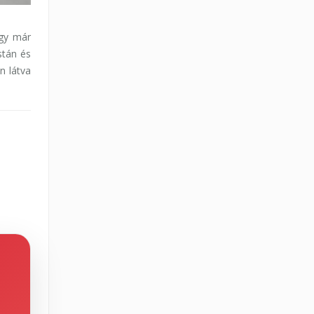
így már
stán és
n látva