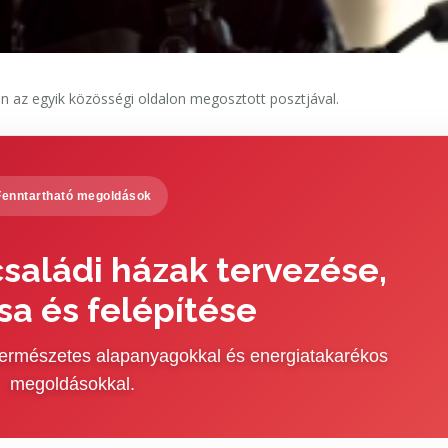
n az egyik közösségi oldalon megosztott posztjával.
Fenntartható megoldások
saládi házak tervezése,
sa és felépítése
 természetes alapanyagokkal és energiatakarékos
megoldásokkal.