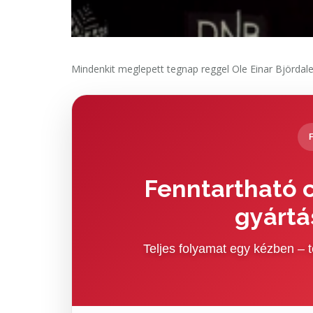
Mindenkit meglepett tegnap reggel Ole Einar Björdale
Fenntartható c
gyártá
Teljes folyamat egy kézben –