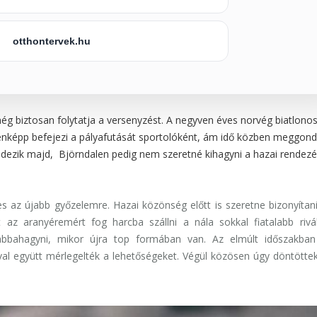
otthontervek.hu
ég biztosan folytatja a versenyzést. A negyven éves norvég biatlono
enképp befejezi a pályafutását sportolóként, ám idő közben meggond
ndezik majd, Björndalen pedig nem szeretné kihagyni a hazai rendez
 az újabb győzelemre. Hazai közönség előtt is szeretne bizonyítani
az aranyéremért fog harcba szállni a nála sokkal fiatalabb riváli
abbahagyni, mikor újra top formában van. Az elmúlt időszakban
val együtt mérlegelték a lehetőségeket. Végül közösen úgy döntötte