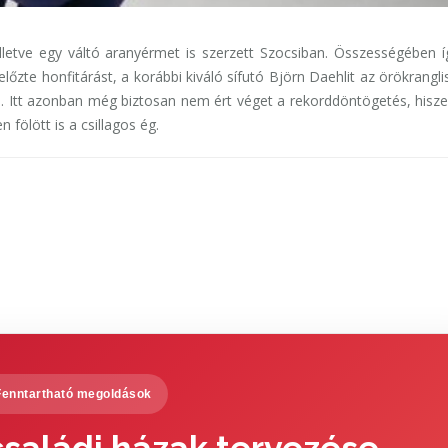
illetve egy váltó aranyérmet is szerzett Szocsiban. Összességében 
lőzte honfitárást, a korábbi kiváló sífutó Björn Daehlit az örökrangli
a. Itt azonban még biztosan nem ért véget a rekorddöntögetés, hisze
 fölött is a csillagos ég.
Fenntartható megoldások
saládi házak tervezése,