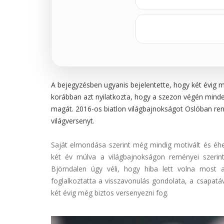
A bejegyzésben ugyanis bejelentette, hogy két évig m
korábban azt nyilatkozta, hogy a szezon végén mind
magát. 2016-os biatlon világbajnokságot Oslóban re
világversenyt.
Saját elmondása szerint még mindig motivált és éhes
két év múlva a világbajnokságon reményei szerint 
Björndalen úgy véli, hogy hiba lett volna most 
foglalkoztatta a visszavonulás gondolata, a csapatá
két évig még biztos versenyezni fog.