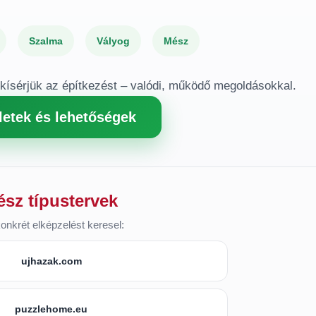
Szalma
Vályog
Mész
gkísérjük az építkezést – valódi, működő megoldásokkal.
letek és lehetőségek
ész típustervek
onkrét elképzelést keresel:
ujhazak.com
puzzlehome.eu