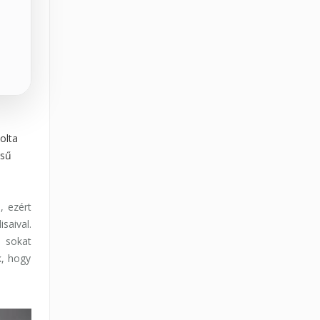
s
olta
ésű
, ezért
saival.
 sokat
k, hogy