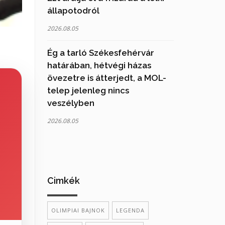
állapotodról
2026.08.05
Ég a tarló Székesfehérvár
határában, hétvégi házas
övezetre is átterjedt, a MOL-
telep jelenleg nincs
veszélyben
2026.08.05
Cimkék
OLIMPIAI BAJNOK
LEGENDA