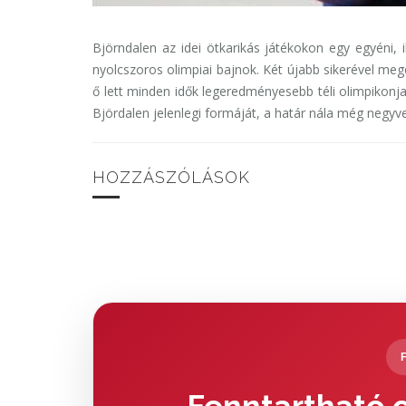
Björndalen az idei ötkarikás játékokon egy egyéni, 
nyolcszoros olimpiai bajnok. Két újabb sikerével mege
ő lett minden idők legeredményesebb téli olimpikonj
Björdalen jelenlegi formáját, a határ nála még negyven
HOZZÁSZÓLÁSOK
Fenntartható c