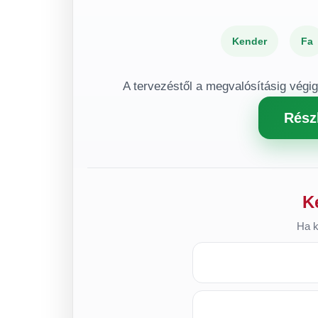
Kender
Fa
A tervezéstől a megvalósításig végi
Rész
K
Ha k