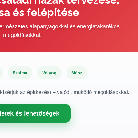
sa és felépítése
 természetes alapanyagokkal és energiatakarékos
megoldásokkal.
Szalma
Vályog
Mész
gkísérjük az építkezést – valódi, működő megoldásokkal.
letek és lehetőségek