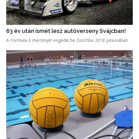
63 év után ismét lesz autóverseny Svájcban!
A Formula-E mezőnyét engedik be Zürichbe 2018 júniusában.