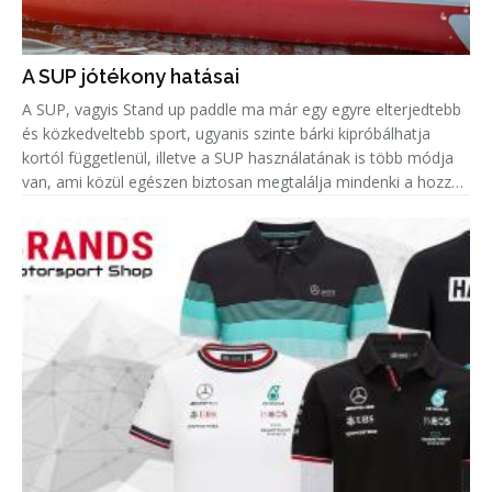
A SUP jótékony hatásai
A SUP, vagyis Stand up paddle ma már egy egyre elterjedtebb
és közkedveltebb sport, ugyanis szinte bárki kipróbálhatja
kortól függetlenül, illetve a SUP használatának is több módja
van, ami közül egészen biztosan megtalálja mindenki a hozzá
leginkább passzolót. Azonban amellett, hogy remek hobbi egy