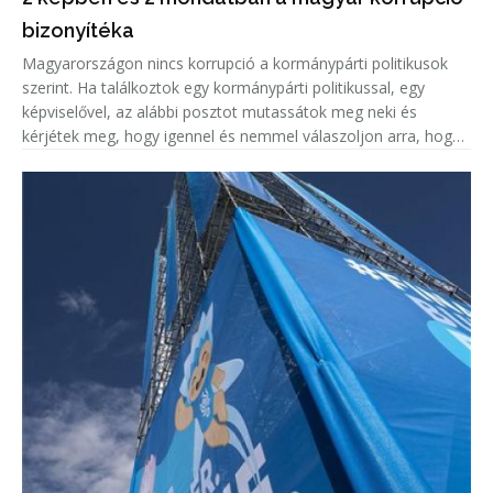
bizonyítéka
Magyarországon nincs korrupció a kormánypárti politikusok
szerint. Ha találkoztok egy kormánypárti politikussal, egy
képviselővel, az alábbi posztot mutassátok meg neki és
kérjétek meg, hogy igennel és nemmel válaszoljon arra, hogy
korrupciógyanús-e a képen látható beruházás.