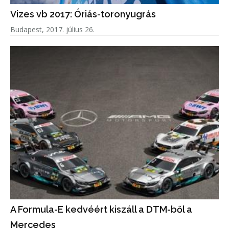
Vizes vb 2017: Óriás-toronyugrás
Budapest, 2017. július 26.
A Formula-E kedvéért kiszáll a DTM-ből a
Mercedes