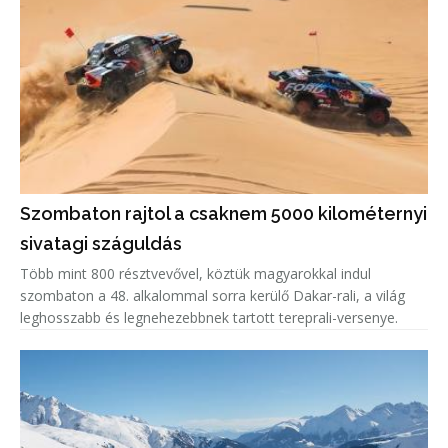
Szombaton rajtol a csaknem 5000 kilométernyi
sivatagi száguldás
Több mint 800 résztvevővel, köztük magyarokkal indul
szombaton a 48. alkalommal sorra kerülő Dakar-rali, a világ
leghosszabb és legnehezebbnek tartott tereprali-versenye.