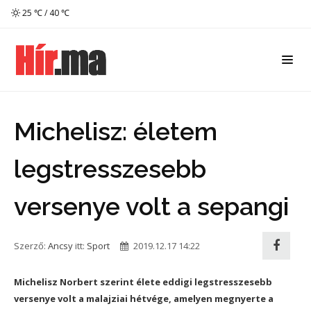
25 ℃ / 40 ℃
Michelisz: életem
legstresszesebb
versenye volt a sepangi
Szerző:
Ancsy
itt:
Sport
2019.12.17 14:22
Michelisz Norbert szerint élete eddigi legstresszesebb
versenye volt a malajziai hétvége, amelyen megnyerte a