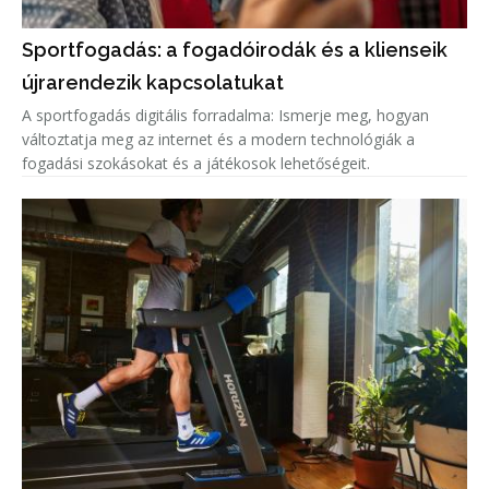
Sportfogadás: a fogadóirodák és a klienseik
újrarendezik kapcsolatukat
A sportfogadás digitális forradalma: Ismerje meg, hogyan
változtatja meg az internet és a modern technológiák a
fogadási szokásokat és a játékosok lehetőségeit.