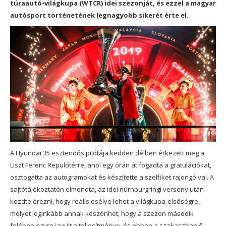
túraautó-világkupa (WTCR) idei szezonját, és ezzel a magyar
autósport történetének legnagyobb sikerét érte el.
A Hyundai 35 esztendős pilótája kedden délben érkezett meg a
Liszt Ferenc Repülőtérre, ahol egy órán át fogadta a gratulációkat,
osztogatta az autogramokat és készítette a szelfiket rajongóival. A
sajtótájékoztatón elmondta, az idei nürnburgringi verseny után
kezdte érezni, hogy reális esélye lehet a világkupa-elsőségre,
melyet leginkább annak köszönhet, hogy a szezon második
felében egyre javult a teljesítménye, és ebben a szakaszban ő