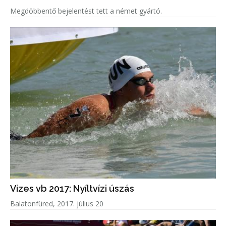
Megdöbbentő bejelentést tett a német gyártó.
Vizes vb 2017: Nyíltvízi úszás
Balatonfüred, 2017. július 20