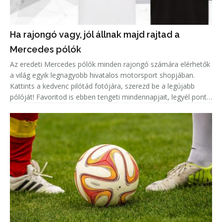
Ha rajongó vagy, jól állnak majd rajtad a
Mercedes pólók
Az eredeti Mercedes pólók minden rajongó számára elérhetők
a világ egyik legnagyobb hivatalos motorsport shopjában.
Kattints a kedvenc pilótád fotójára, szerezd be a legújabb
pólóját! Favoritod is ebben tengeti mindennapjait, legyél pont
olyan menő, mint ő!