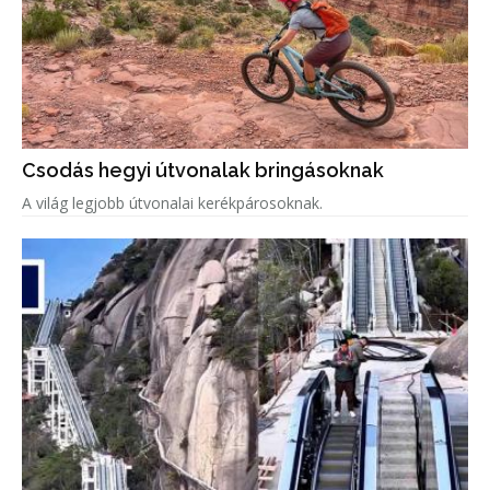
Csodás hegyi útvonalak bringásoknak
A világ legjobb útvonalai kerékpárosoknak.