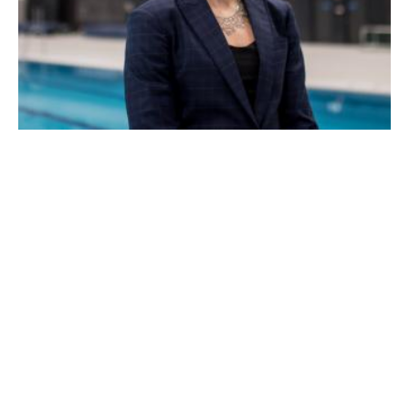
Hosszú Katinka bejelentette a Profi Úszók
Világszövetségének megalakulását (2.rész)
Hosszú Katinka kedden bejelentette, hogy 30 úszó, köztük 15
olimpiai bajnok részvételével megalakul a Profi Úszók
Világszövetsége, a GAPS (Global Association of Professional
Swimmers), amelyben minden egyes kontinens képviselteti
magát.