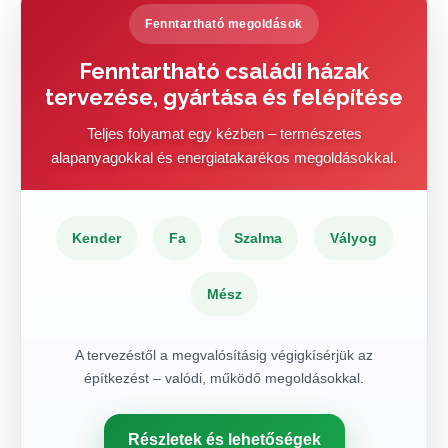
Fenntartható megoldások
Fenntartható családi házak
tervezése, gyártása és felépítése
Teljes folyamat egy kézben – természetes
alapanyagokkal és energiatakarékos megoldásokkal.
Kender
Fa
Szalma
Vályog
Mész
A tervezéstől a megvalósításig végigkísérjük az
építkezést – valódi, működő megoldásokkal.
Részletek és lehetőségek