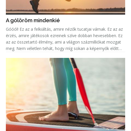
A gólöröm mindenkié
Góóól! Ez az a felkiáltás, amire nézők tucatjai várnak. Ez az az
érzés, amire játékosok ezreinek szíve dobban hevesebben. Ez
az az összetartó élmény, ami a világon százmilliókat mozgat
meg. Nem véletlen tehát, hogy míg sokan a képernyők előtt
ülve élik át mindezt az eufóriát, addig legalább ugyanenn