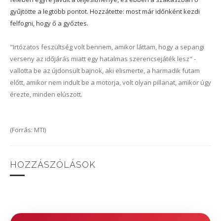
gyűjtötte a legtöbb pontot. Hozzátette: most már időnként kezdi
felfogni, hogy ő a győztes.
"Irtózatos feszültség volt bennem, amikor láttam, hogy a sepangi
verseny az időjárás miatt egy hatalmas szerencsejáték lesz" -
vallotta be az újdonsült bajnok, aki elismerte, a harmadik futam
előtt, amikor nem indult be a motorja, volt olyan pillanat, amikor úgy
érezte, minden elúszott.
(Forrás: MTI)
HOZZÁSZÓLÁSOK