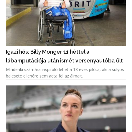
Igazi hős: Billy Monger 11 héttel a
lábamputációja után ismét versenyautóba ült
Mindenki számára inspiráló lehet a 18 éves pilóta, aki a súlyos
balesete ellenére sem adta fel az álmait.