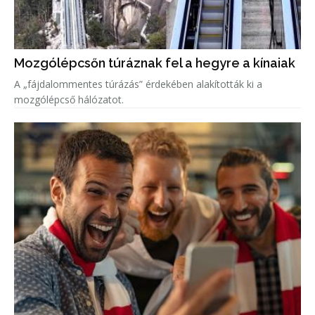
Mozgólépcsőn túráznak fel a hegyre a kínaiak
A „fájdalommentes túrázás” érdekében alakították ki a
mozgólépcső hálózatot.