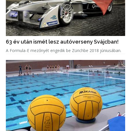
63 év után ismét lesz autóverseny Svájcban!
A Formula-E mezőnyét engedik be Zürichbe 2018 júniusában.