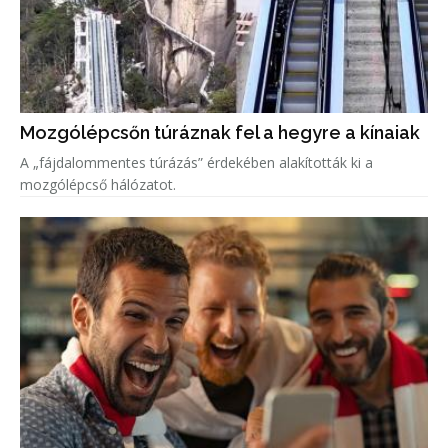
Mozgólépcsőn túráznak fel a hegyre a kínaiak
A „fájdalommentes túrázás” érdekében alakították ki a
mozgólépcső hálózatot.