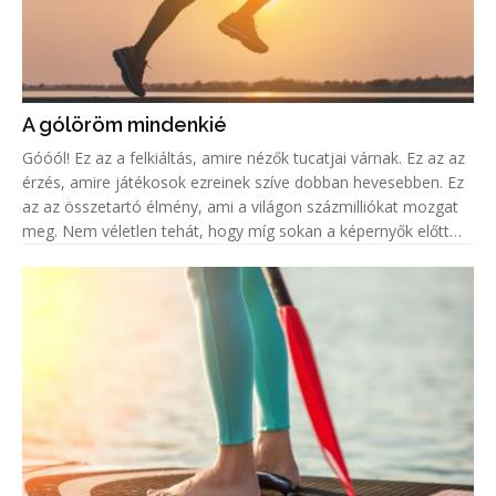
A gólöröm mindenkié
Góóól! Ez az a felkiáltás, amire nézők tucatjai várnak. Ez az az
érzés, amire játékosok ezreinek szíve dobban hevesebben. Ez
az az összetartó élmény, ami a világon százmilliókat mozgat
meg. Nem véletlen tehát, hogy míg sokan a képernyők előtt
ülve élik át mindezt az eufóriát, addig legalább ugyanenn