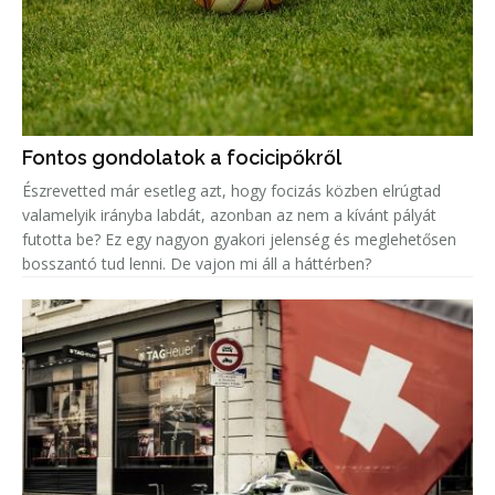
Fontos gondolatok a focicipőkről
Észrevetted már esetleg azt, hogy focizás közben elrúgtad
valamelyik irányba labdát, azonban az nem a kívánt pályát
futotta be? Ez egy nagyon gyakori jelenség és meglehetősen
bosszantó tud lenni. De vajon mi áll a háttérben?