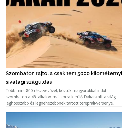
Szombaton rajtol a csaknem 5000 kilométernyi
sivatagi száguldás
Több mint 800 résztvevővel, köztük magyarokkal indul
szombaton a 48. alkalommal sorra kerülő Dakar-rali, a világ
leghosszabb és legnehezebbnek tartott tereprali-versenye.