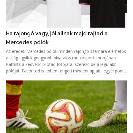
Ha rajongó vagy, jól állnak majd rajtad a
Mercedes pólók
Az eredeti Mercedes pólók minden rajongó számára elérhetők
a világ egyik legnagyobb hivatalos motorsport shopjában.
Kattints a kedvenc pilótád fotójára, szerezd be a legújabb
pólóját! Favoritod is ebben tengeti mindennapjait, legyél pont
olyan menő, mint ő!