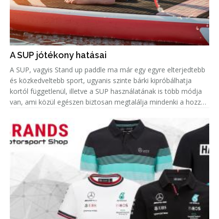
A SUP jótékony hatásai
A SUP, vagyis Stand up paddle ma már egy egyre elterjedtebb
és közkedveltebb sport, ugyanis szinte bárki kipróbálhatja
kortól függetlenül, illetve a SUP használatának is több módja
van, ami közül egészen biztosan megtalálja mindenki a hozzá
leginkább passzolót. Azonban amellett, hogy remek hobbi egy