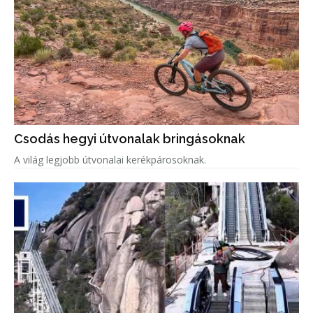
Csodás hegyi útvonalak bringásoknak
A világ legjobb útvonalai kerékpárosoknak.