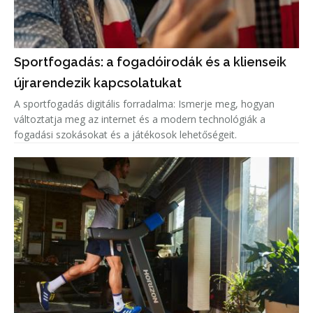
Sportfogadás: a fogadóirodák és a klienseik
újrarendezik kapcsolatukat
A sportfogadás digitális forradalma: Ismerje meg, hogyan
változtatja meg az internet és a modern technológiák a
fogadási szokásokat és a játékosok lehetőségeit.