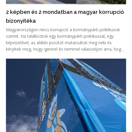
2 képben és 2 mondatban a magyar korrupció
bizonyítéka
Magyarországon nincs korrupció a kormánypárti politikusok
szerint. Ha találkoztok egy kormánypárti politikussal, egy
képviselővel, az alábbi posztot mutassátok meg neki és
kérjétek meg, hogy igennel és nemmel válaszoljon arra, hogy
korrupciógyanús-e a képen látható beruházás.