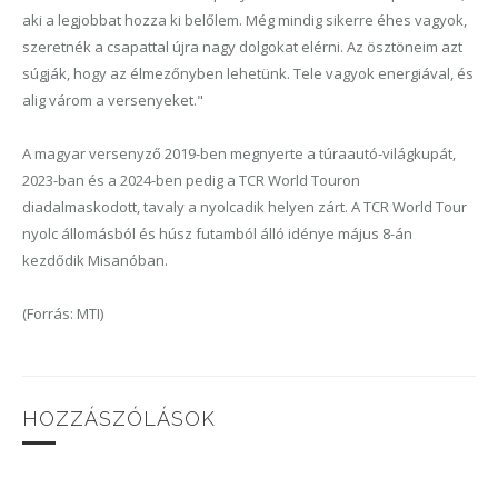
aki a legjobbat hozza ki belőlem. Még mindig sikerre éhes vagyok,
szeretnék a csapattal újra nagy dolgokat elérni. Az ösztöneim azt
súgják, hogy az élmezőnyben lehetünk. Tele vagyok energiával, és
alig várom a versenyeket."
A magyar versenyző 2019-ben megnyerte a túraautó-világkupát,
2023-ban és a 2024-ben pedig a TCR World Touron
diadalmaskodott, tavaly a nyolcadik helyen zárt. A TCR World Tour
nyolc állomásból és húsz futamból álló idénye május 8-án
kezdődik Misanóban.
(Forrás: MTI)
HOZZÁSZÓLÁSOK