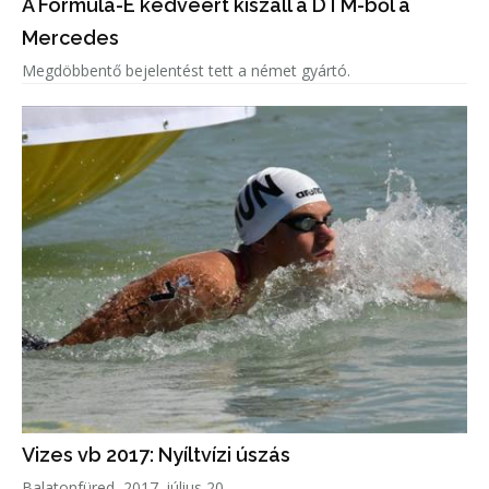
A Formula-E kedvéért kiszáll a DTM-ből a
Mercedes
Megdöbbentő bejelentést tett a német gyártó.
Vizes vb 2017: Nyíltvízi úszás
Balatonfüred, 2017. július 20