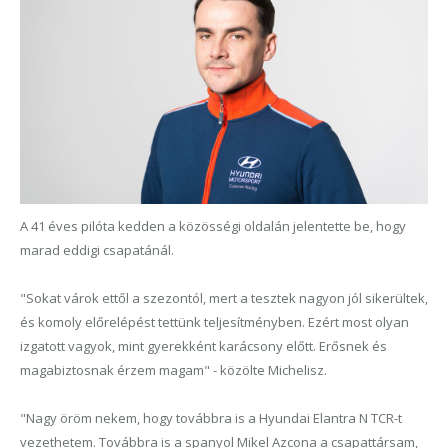
A 41 éves pilóta kedden a közösségi oldalán jelentette be, hogy
marad eddigi csapatánál.
"Sokat várok ettől a szezontól, mert a tesztek nagyon jól sikerültek,
és komoly előrelépést tettünk teljesítményben. Ezért most olyan
izgatott vagyok, mint gyerekként karácsony előtt. Erősnek és
magabiztosnak érzem magam" - közölte Michelisz.
"Nagy öröm nekem, hogy továbbra is a Hyundai Elantra N TCR-t
vezethetem. Továbbra is a spanyol Mikel Azcona a csapattársam,