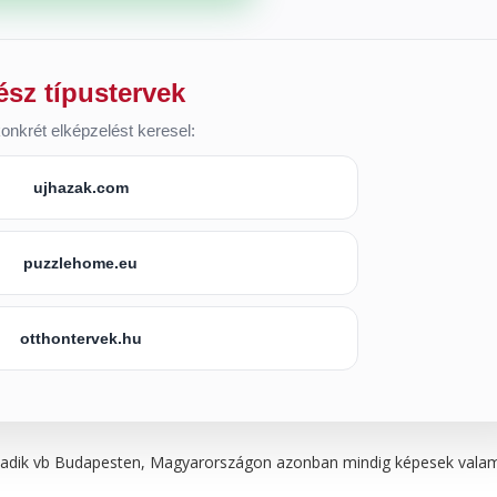
ész típustervek
onkrét elképzelést keresel:
ujhazak.com
puzzlehome.eu
otthontervek.hu
harmadik vb Budapesten, Magyarországon azonban mindig képesek vala