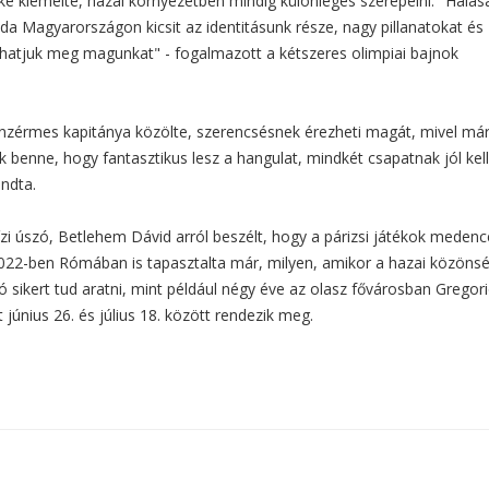
e kiemelte, hazai környezetben mindig különleges szerepelni. "Hálás
abda Magyarországon kicsit az identitásunk része, nagy pillanatokat és
hatjuk meg magunkat" - fogalmazott a kétszeres olimpiai bajnok
bronzérmes kapitánya közölte, szerencsésnek érezheti magát, mivel má
k benne, hogy fantasztikus lesz a hangulat, mindkét csapatnak jól kell
ndta.
vízi úszó, Betlehem Dávid arról beszélt, hogy a párizsi játékok meden
2022-ben Rómában is tapasztalta már, milyen, amikor a hazai közöns
ló sikert tud aratni, mint például négy éve az olasz fővárosban Gregor
 június 26. és július 18. között rendezik meg.