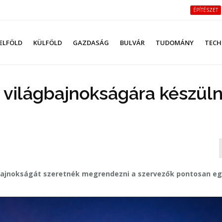
ÉPÍTÉSZET
ELFÖLD
KÜLFÖLD
GAZDASÁG
BULVÁR
TUDOMÁNY
TECH
 világbajnokságára készül
gbajnokságát szeretnék megrendezni a szervezők pontosan eg