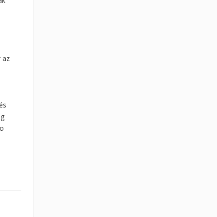
ak
r az
cés
ég
io