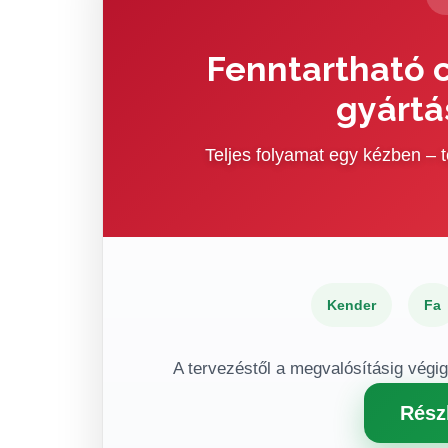
Fenntartható c
gyártá
Teljes folyamat egy kézben –
Kender
Fa
A tervezéstől a megvalósításig végi
Rész