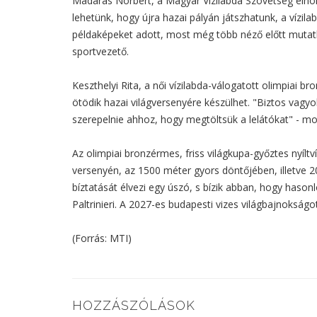
Madaras Norbert, a Magyar Vízilabda Szövetség elnök
lehetünk, hogy újra hazai pályán játszhatunk, a vízil
példaképeket adott, most még több néző előtt mutat
sportvezető.
Keszthelyi Rita, a női vízilabda-válogatott olimpiai 
ötödik hazai világversenyére készülhet. "Biztos vagyo
szerepelnie ahhoz, hogy megtöltsük a lelátókat" - mo
Az olimpiai bronzérmes, friss világkupa-győztes nyílt
versenyén, az 1500 méter gyors döntőjében, illetve 
bíztatását élvezi egy úszó, s bízik abban, hogy hason
Paltrinieri. A 2027-es budapesti vizes világbajnokságot
(Forrás: MTI)
HOZZÁSZÓLÁSOK