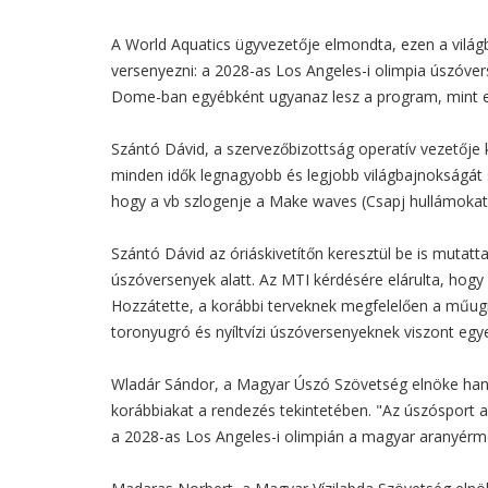
A World Aquatics ügyvezetője elmondta, ezen a vilá
versenyezni: a 2028-as Los Angeles-i olimpia úszóve
Dome-ban egyébként ugyanaz lesz a program, mint eg
Szántó Dávid, a szervezőbizottság operatív vezetője ki
minden idők legnagyobb és legjobb világbajnokságát s
hogy a vb szlogenje a Make waves (Csapj hullámokat)
Szántó Dávid az óriáskivetítőn keresztül be is mutat
úszóversenyek alatt. Az MTI kérdésére elárulta, hogy 
Hozzátette, a korábbi terveknek megfelelően a műug
toronyugró és nyíltvízi úszóversenyeknek viszont egye
Wladár Sándor, a Magyar Úszó Szövetség elnöke hangs
korábbiakat a rendezés tekintetében. "Az úszósport 
a 2028-as Los Angeles-i olimpián a magyar aranyérme