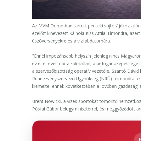
Az MVM Dome-ban tartott pénteki sajtótájékoztatón el
ezelőtt kinevezett Kálnoki-Kiss Attila. Elmondta, azér
úszóversenyekre és a vízilabdatornára.
"Ennél impozánsabb helyszín jelenleg nincs Magyaror
év elteltével már alkalmatlan, a befogadóképessége ne
a szervezőbizottság operatív vezetője, Szántó Dávid l
Rendezvényszervező Ügynökség (NRÜ) felmondta az ös
kiemelte, ennek következtében a jövőben gazdaságila
Brent Nowicki, a vizes sportokat tömörítő nemzetközi
Pósfai Gábor belügyminiszterrel, és meggyőződött ar