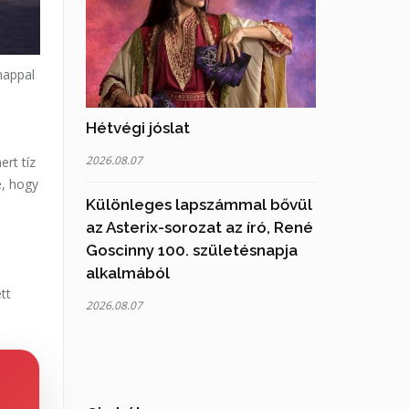
nappal
Hétvégi jóslat
2026.08.07
rt tíz
e, hogy
Különleges lapszámmal bővül
az Asterix-sorozat az író, René
Goscinny 100. születésnapja
alkalmából
tt
2026.08.07