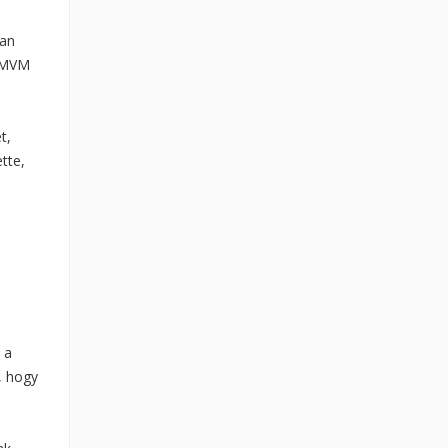
ban
z MVM
t,
tte,
 a
, hogy