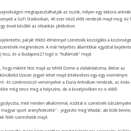
gbajnokságon megtapasztalhatják az úszók, milyen egy ekkora aréná
rsenyeit a SoFi Stadionban, 40 ezer néző előtt rendezik majd meg. A
y évvel később az ötkarikás játékokon.
jelentette, párját ritkító élménnyel szeretnék kiszolgálni a közönsége
zeretnék megrendezni. A már helyettes államtitkár egyúttal bejelente
 lesz, és a Budapest27 logó is "hullámzik" majd.
ta, hogy miként fest majd az MVM Dome a vízilabdatorna, illetve az
körülbelül tízezer jegyet lehet majd értékesíteni egy-egy eseményre.
ró- és szinkronúszó-versenyeket a Duna Arénában rendezik, az óriás-
lőre még nincs meg a helyszíne, de a közeljövőben ez is eldől.
úlyozta, mint minden alkalommal, ezúttal is szeretnék túlszárnyalni
a magyar sport aranyfedezete" - jegyezte meg Wladár, aki bízik benne
k felét szerezhetik majd.