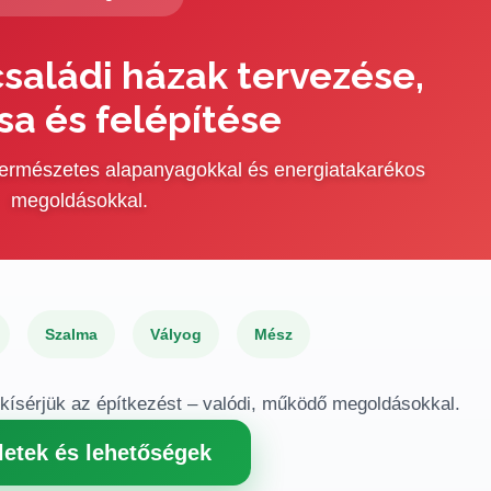
saládi házak tervezése,
sa és felépítése
 természetes alapanyagokkal és energiatakarékos
megoldásokkal.
Szalma
Vályog
Mész
gkísérjük az építkezést – valódi, működő megoldásokkal.
letek és lehetőségek