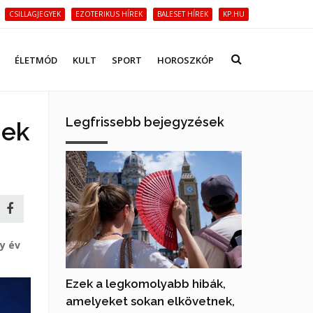
CSILLAGJEGYEK
EZOTERIKUS HÍREK
BALESET HÍREK
KP.HU
ÉLETMÓD
KULT
SPORT
HOROSZKÓP
Legfrissebb bejegyzések
nek
y év
Ezek a legkomolyabb hibák,
amelyeket sokan elkövetnek,