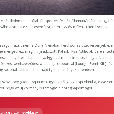
ső alkalommal szólalt fel sportért felelős államtitkárként az egy hó
t választotta ki ezt az eseményt, mert egy év múlva itt kerül sor az
szágon, azért nem a Duna Arénában kerül sor az úszóversenyekre, me
m engedi ezt meg" - nyilatkozott Kálnoki-Kiss Attila, aki bejelentett
esz a helyettes államtitkára. Egyúttal megerősítette, hogy a Nemzeti
szes keretszerződést a Lounge-csoporttal (Lounge Event Kft.), és
g racionálisabban lehet majd ilyen eseményeket rendezni.
 szövetség (World Aquatics) ügyvezető igazgatója elárulta, egyeztete
ról, hogy az új kormány is támogatja a világbajnokságot.
Fenntartható megoldások