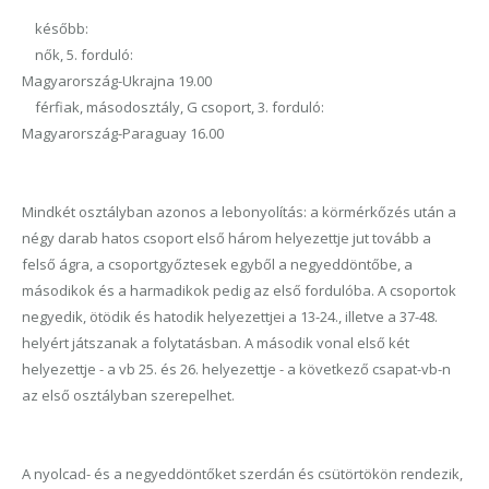
később:
nők, 5. forduló:
Magyarország-Ukrajna 19.00
férfiak, másodosztály, G csoport, 3. forduló:
Magyarország-Paraguay 16.00
Mindkét osztályban azonos a lebonyolítás: a körmérkőzés után a
négy darab hatos csoport első három helyezettje jut tovább a
felső ágra, a csoportgyőztesek egyből a negyeddöntőbe, a
másodikok és a harmadikok pedig az első fordulóba. A csoportok
negyedik, ötödik és hatodik helyezettjei a 13-24., illetve a 37-48.
helyért játszanak a folytatásban. A második vonal első két
helyezettje - a vb 25. és 26. helyezettje - a következő csapat-vb-n
az első osztályban szerepelhet.
A nyolcad- és a negyeddöntőket szerdán és csütörtökön rendezik,