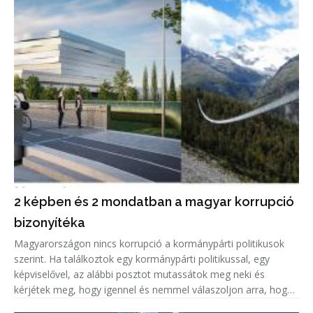
2 képben és 2 mondatban a magyar korrupció
bizonyítéka
Magyarországon nincs korrupció a kormánypárti politikusok
szerint. Ha találkoztok egy kormánypárti politikussal, egy
képviselővel, az alábbi posztot mutassátok meg neki és
kérjétek meg, hogy igennel és nemmel válaszoljon arra, hogy
korrupciógyanús-e a képen látható beruházás.