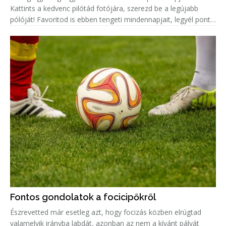
Kattints a kedvenc pilótád fotójára, szerezd be a legújabb
pólóját! Favoritod is ebben tengeti mindennapjait, legyél pont
olyan menő, mint ő!
Fontos gondolatok a focicipőkről
Észrevetted már esetleg azt, hogy focizás közben elrúgtad
valamelyik irányba labdát, azonban az nem a kívánt pályát