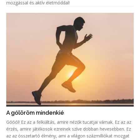
mozgással és aktív életmóddal!
A gólöröm mindenkié
Góóól! Ez az a felkiáltás, amire nézők tucatjai várnak. Ez az az
érzés, amire játékosok ezreinek szíve dobban hevesebben. Ez
az az összetartó élmény, ami a világon százmilliókat mozgat