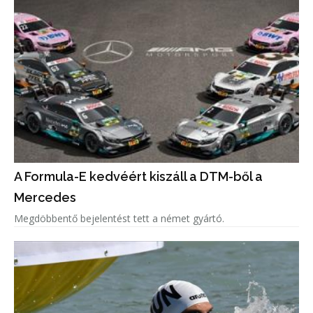
A Formula-E kedvéért kiszáll a DTM-ből a
Mercedes
Megdöbbentő bejelentést tett a német gyártó.