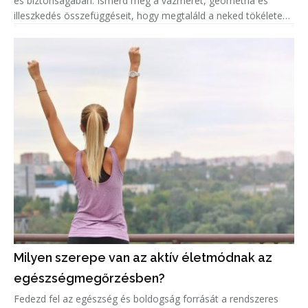
és biztonságában. Ismerd meg a vázméret, geometria és
illeszkedés összefüggéseit, hogy megtaláld a neked tökéletes
biciklit!
Milyen szerepe van az aktív életmódnak az
egészségmegőrzésben?
Fedezd fel az egészség és boldogság forrását a rendszeres