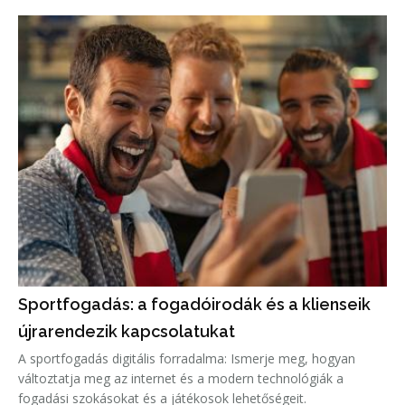
Sportfogadás: a fogadóirodák és a klienseik
újrarendezik kapcsolatukat
A sportfogadás digitális forradalma: Ismerje meg, hogyan
változtatja meg az internet és a modern technológiák a
fogadási szokásokat és a játékosok lehetőségeit.