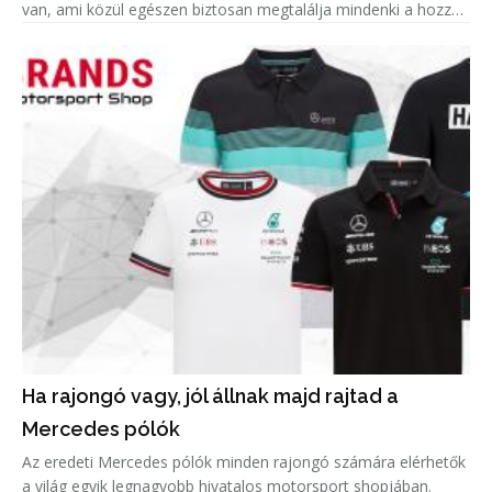
van, ami közül egészen biztosan megtalálja mindenki a hozzá
leginkább passzolót. Azonban amellett, hogy remek hobbi egy
Ha rajongó vagy, jól állnak majd rajtad a
Mercedes pólók
Az eredeti Mercedes pólók minden rajongó számára elérhetők
a világ egyik legnagyobb hivatalos motorsport shopjában.