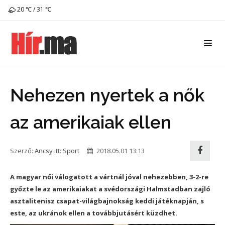
20 ℃ / 31 ℃
Nehezen nyertek a nők
az amerikaiak ellen
Szerző:
Ancsy
itt:
Sport
2018.05.01 13:13
A magyar női válogatott a vártnál jóval nehezebben, 3-2-re
győzte le az amerikaiakat a svédországi Halmstadban zajló
asztalitenisz csapat-világbajnokság keddi játéknapján, s
este, az ukránok ellen a továbbjutásért küzdhet.