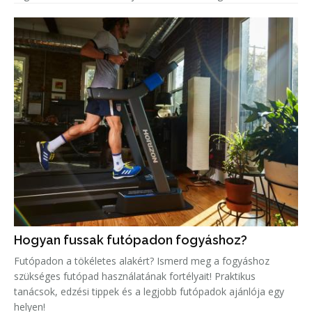
Hogyan fussak futópadon fogyáshoz?
Futópadon a tökéletes alakért? Ismerd meg a fogyáshoz
szükséges futópad használatának fortélyait! Praktikus
tanácsok, edzési tippek és a legjobb futópadok ajánlója egy
helyen!