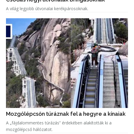
A világ legjobb útvonalai kerékpárosoknak.
Mozgólépcsőn túráznak fel a hegyre a kínaiak
A „fájdalommentes túrázás” érdekében alakították ki a
mozgólépcső hálózatot.