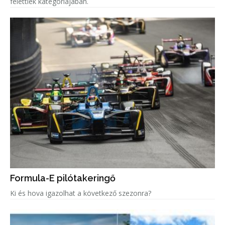
felettiek kategóriájában.
Formula-E pilótakeringő
Ki és hova igazolhat a következő szezonra?