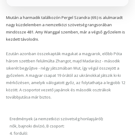
Miután a harmadik találkozón Pergel Szandra (69.) is alulmaradt
nagy küzdelemben a nemzetközi szövetség rangsorában
mindössze 481. Amy Wanggal szemben, már a végső győzelem is
kezdett távolodni.
Ezután azonban összekapták magukat a magyarok, előbb Póta
három szettben felülmúlta Zhangot, majd Madarász - második
sikerét begyűjtve - négy játszmában Wut, így végül összejött a
győzelem. A magyar csapat 19 órától az ukránokkal játszik ki-ki
mérkőzésen, amelyik válogatott győz, az folytathatja a legjobb 12
között. A csoportot vezető japánok és második osztrákok
továbbjutása már biztos.
Eredmények (a nemzetközi szövetség honlapjáról):
nők, bajnoki divízió, B csoport:
4. forduló: