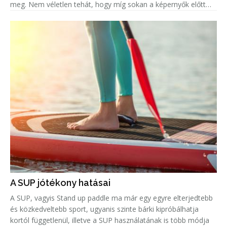
meg. Nem véletlen tehát, hogy míg sokan a képernyők előtt
ülve élik át mindezt az eufóriát, addig legalább ugyanenn
A SUP jótékony hatásai
A SUP, vagyis Stand up paddle ma már egy egyre elterjedtebb
és közkedveltebb sport, ugyanis szinte bárki kipróbálhatja
kortól függetlenül, illetve a SUP használatának is több módja