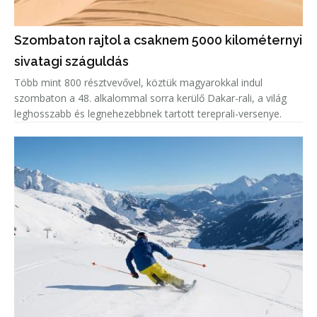
Szombaton rajtol a csaknem 5000 kilométernyi
sivatagi száguldás
Több mint 800 résztvevővel, köztük magyarokkal indul
szombaton a 48. alkalommal sorra kerülő Dakar-rali, a világ
leghosszabb és legnehezebbnek tartott tereprali-versenye.