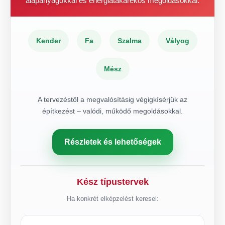
alapanyagokkal és energiatakarékos megoldásokkal.
Kender
Fa
Szalma
Vályog
Mész
A tervezéstől a megvalósításig végigkísérjük az
építkezést – valódi, működő megoldásokkal.
Részletek és lehetőségek
Kész típustervek
Ha konkrét elképzelést keresel: