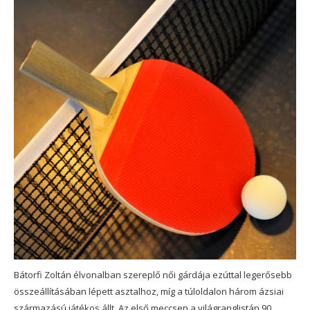
Bátorfi Zoltán élvonalban szereplő női gárdája ezúttal legerősebb
összeállításában lépett asztalhoz, míg a túloldalon három ázsiai
származású játékos állt. Az első meccsen a világranglistán 90.