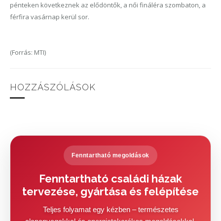
pénteken következnek az elődöntők, a női fináléra szombaton, a
férfira vasárnap kerül sor.
(Forrás: MTI)
HOZZÁSZÓLÁSOK
Fenntartható megoldások
Fenntartható családi házak
tervezése, gyártása és felépítése
Teljes folyamat egy kézben – természetes