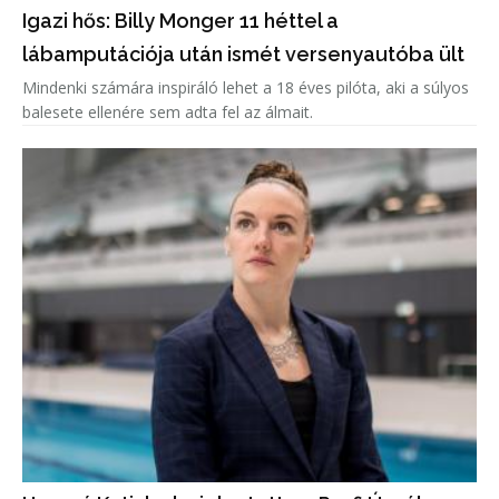
Igazi hős: Billy Monger 11 héttel a
lábamputációja után ismét versenyautóba ült
Mindenki számára inspiráló lehet a 18 éves pilóta, aki a súlyos
balesete ellenére sem adta fel az álmait.