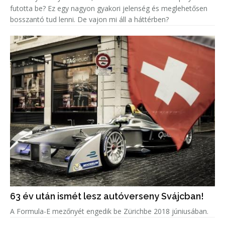
futotta be? Ez egy nagyon gyakori jelenség és meglehetősen
bosszantó tud lenni. De vajon mi áll a háttérben?
63 év után ismét lesz autóverseny Svájcban!
A Formula-E mezőnyét engedik be Zürichbe 2018 júniusában.