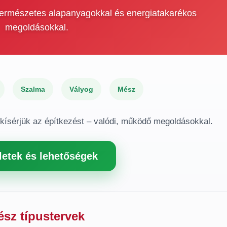
 természetes alapanyagokkal és energiatakarékos
megoldásokkal.
Szalma
Vályog
Mész
gkísérjük az építkezést – valódi, működő megoldásokkal.
letek és lehetőségek
ész típustervek