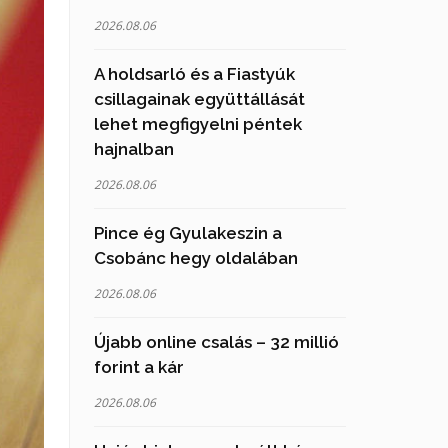
2026.08.06
A holdsarló és a Fiastyúk
csillagainak együttállását
lehet megfigyelni péntek
hajnalban
2026.08.06
Pince ég Gyulakeszin a
Csobánc hegy oldalában
2026.08.06
Újabb online csalás – 32 millió
forint a kár
2026.08.06