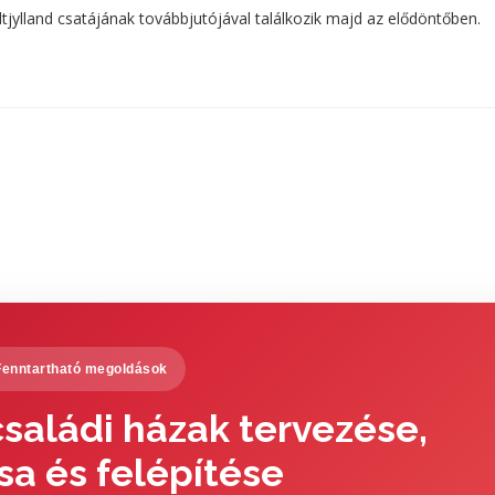
tjylland csatájának továbbjutójával találkozik majd az elődöntőben.
Fenntartható megoldások
saládi házak tervezése,
sa és felépítése