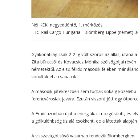
Női KEK, negyeddöntő, 1. mérkőzés:
FTC-Rail Cargo Hungaria - Blomberg-Lippe (német) 3
--------------------------------------------------------------
Gyakorlatilag csak 2-2-ig volt szoros az állás, után
Zita büntetői és Kovacsicz Mónika szélsőgóljai révén
németektől. Az első félidő második felében már állan
vonultak el a csapatok.
A második játékrészben sem tudtak sokáig közelebb 
ferencvárosiak javára. Ezután viszont jött egy ötperce
A Fradi azonban újabb energiákat mozgósított, és els
a gólkülönbség tíz alá csökkent, de a látottak alapján 
A visszavágót jövő vasárnap rendezik Blombergben.