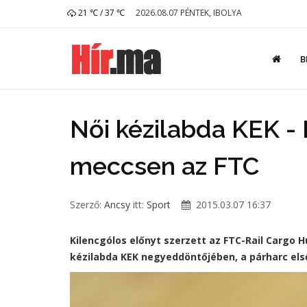
21 ℃ / 37 ℃
2026.08.07 PÉNTEK, IBOLYA
B
Női kézilabda KEK - K
meccsen az FTC
Szerző:
Ancsy
itt:
Sport
2015.03.07 16:37
Kilencgólos előnyt szerzett az FTC-Rail Cargo
kézilabda KEK negyeddöntőjében, a párharc el