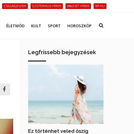
CSILLAGJEGYEK
EZOTERIKUS HÍREK
BALESET HÍREK
KP.HU
ÉLETMÓD
KULT
SPORT
HOROSZKÓP
Legfrissebb bejegyzések
Ez történhet veled őszig