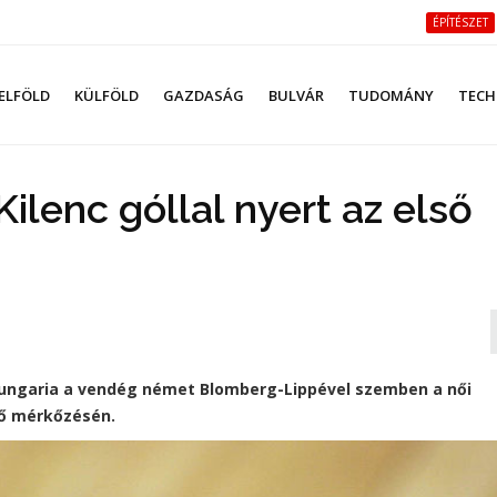
ÉPÍTÉSZET
ELFÖLD
KÜLFÖLD
GAZDASÁG
BULVÁR
TUDOMÁNY
TECH
ilenc góllal nyert az első
 Hungaria a vendég német Blomberg-Lippével szemben a női
ső mérkőzésén.