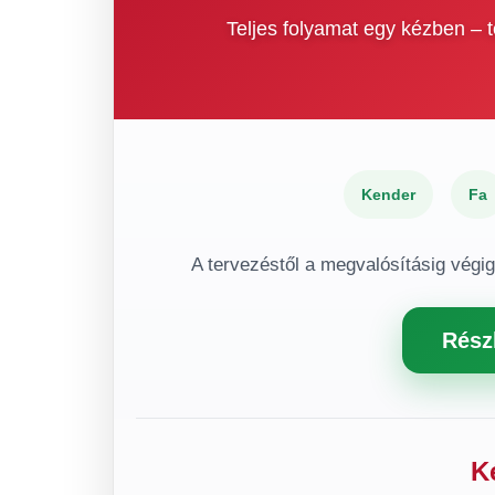
Teljes folyamat egy kézben –
Kender
Fa
A tervezéstől a megvalósításig végi
Rész
K