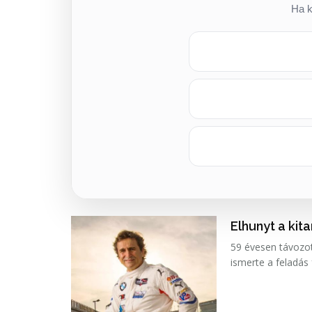
Ha k
Elhunyt a kit
59 évesen távozot
ismerte a feladás