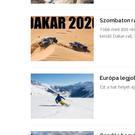
Szombaton ra
Több mint 800 rés
kerülő Dakar-rali,
Európa legjob
Ezt a hat helyet a