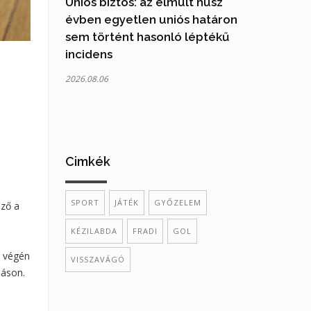
Uniós biztos: az elmúlt húsz
évben egyetlen uniós határon
sem történt hasonló léptékű
incidens
2026.08.06
Cimkék
SPORT
JÁTÉK
GYŐZELEM
lző a
KÉZILABDA
FRADI
GOL
A végén
VISSZAVÁGÓ
páson.