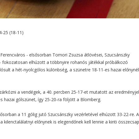
4-25 (18-11)
a a Ferencváros - elsősorban Tomori Zsuzsa átlövései, Szucsánszky
 - fokozatosan elhúzott a többnyire rohanós játékkal próbálkozó
dósult a hét-nyolcgólos különbség, a szünetre 18-11-es hazai előnynél
zárkózni a vendégek, a 40. percben 25-17-et mutatott az eredményje
s hazai gólszünet, így 25-20-ra följött a Blomberg.
ősorban a 11 gólig jutó Szucsánszky vezérletével elhúzott 33-22-re. 
a kilenctalálatnyi előnynek is elegendőnek kell lennie a kinti összecsa