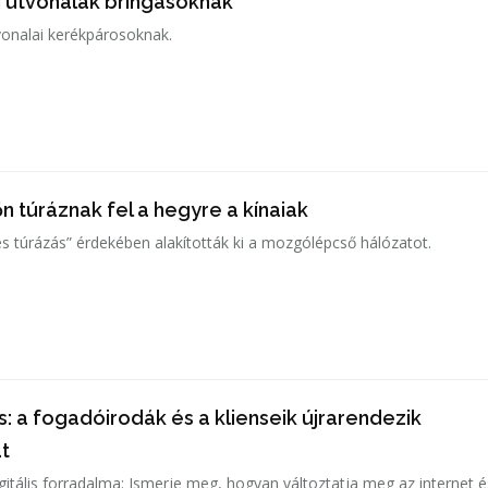
 útvonalak bringásoknak
tvonalai kerékpárosoknak.
 túráznak fel a hegyre a kínaiak
 túrázás” érdekében alakították ki a mozgólépcső hálózatot.
: a fogadóirodák és a klienseik újrarendezik
t
gitális forradalma: Ismerje meg, hogyan változtatja meg az internet é