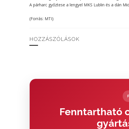
A párharc győztese a lengyel MKS Lublin és a dán Mid
(Forrás: MTI)
HOZZÁSZÓLÁSOK
Fenntartható c
gyártá