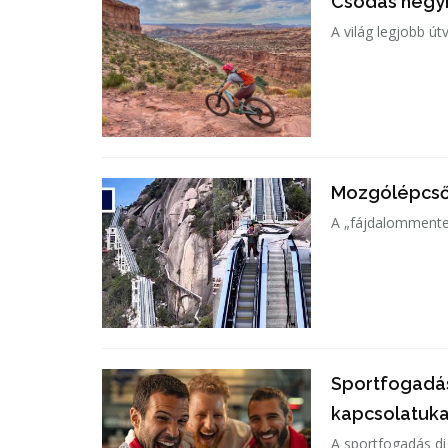
Csodás hegyi
A világ legjobb ú
Mozgólépcsőn
A „fájdalommentes
Sportfogadás
kapcsolatuka
A sportfogadás di