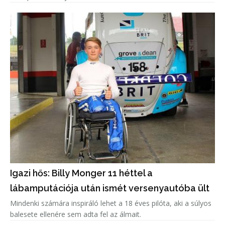
Igazi hős: Billy Monger 11 héttel a
lábamputációja után ismét versenyautóba ült
Mindenki számára inspiráló lehet a 18 éves pilóta, aki a súlyos
balesete ellenére sem adta fel az álmait.