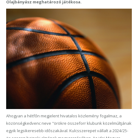
Olajbányász meghatározó játékosa.
Ahogyan a hétfőn megjelent hivatalos közlemény fogalmaz, a
közönségkedvenc neve "örökre összeforr klubunk közelmúltjának
egyik legsikeresebb időszakával. Kulcsszerepet vállalt a 2024/25-