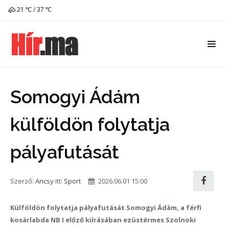
21 ℃ / 37 ℃
Somogyi Ádám
külföldön folytatja
pályafutását
Szerző:
Ancsy
itt:
Sport
2026.06.01 15:00
Külföldön folytatja pályafutását Somogyi Ádám, a férfi
kosárlabda NB I előző kiírásában ezüstérmes Szolnoki