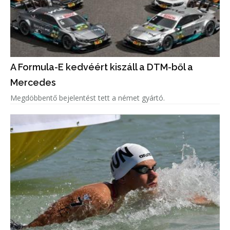
A Formula-E kedvéért kiszáll a DTM-ből a
Mercedes
Megdöbbentő bejelentést tett a német gyártó.