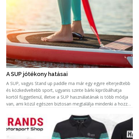
A SUP jótékony hatásai
A SUP, vagyis Stand up paddle ma már egy egyre elterjedtebb
és közkedveltebb sport, ugyanis szinte bárki kipróbálhatja
kortól függetlenül, illetve a SUP használatának is több módja
van, ami közül egészen biztosan megtalálja mindenki a hozzá
leginkább passzolót. Azonban amellett, hogy remek hobbi egy