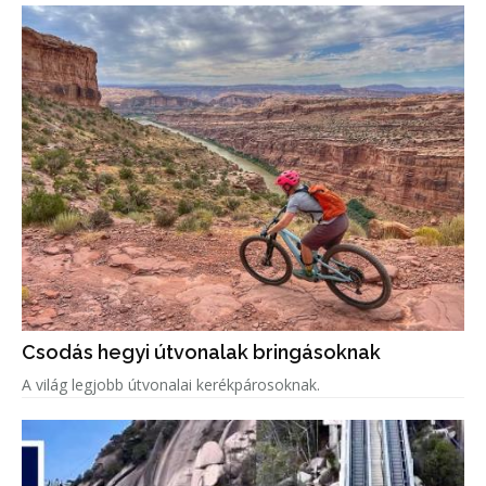
Csodás hegyi útvonalak bringásoknak
A világ legjobb útvonalai kerékpárosoknak.