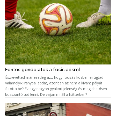
Fontos gondolatok a focicipőkről
Észrevetted már esetleg azt, hogy focizás közben elrúgtad
valamelyik irányba labdát, azonban az nem a kívánt pályát
futotta be? Ez egy nagyon gyakori jelenség és meglehetősen
bosszantó tud lenni. De vajon mi áll a háttérben?