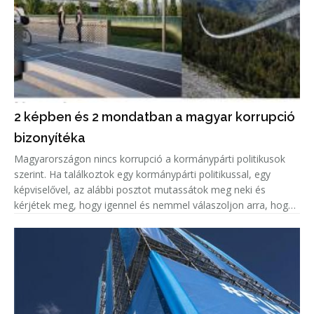
2 képben és 2 mondatban a magyar korrupció
bizonyítéka
Magyarországon nincs korrupció a kormánypárti politikusok
szerint. Ha találkoztok egy kormánypárti politikussal, egy
képviselővel, az alábbi posztot mutassátok meg neki és
kérjétek meg, hogy igennel és nemmel válaszoljon arra, hogy
korrupciógyanús-e a képen látható beruházás.