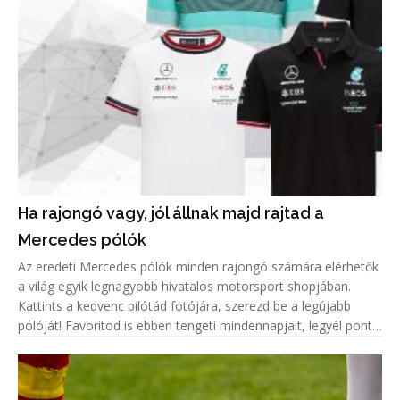
Ha rajongó vagy, jól állnak majd rajtad a
Mercedes pólók
Az eredeti Mercedes pólók minden rajongó számára elérhetők
a világ egyik legnagyobb hivatalos motorsport shopjában.
Kattints a kedvenc pilótád fotójára, szerezd be a legújabb
pólóját! Favoritod is ebben tengeti mindennapjait, legyél pont
olyan menő, mint ő!