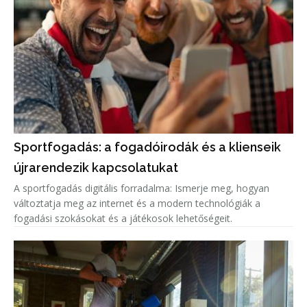
Sportfogadás: a fogadóirodák és a klienseik
újrarendezik kapcsolatukat
A sportfogadás digitális forradalma: Ismerje meg, hogyan
változtatja meg az internet és a modern technológiák a
fogadási szokásokat és a játékosok lehetőségeit.