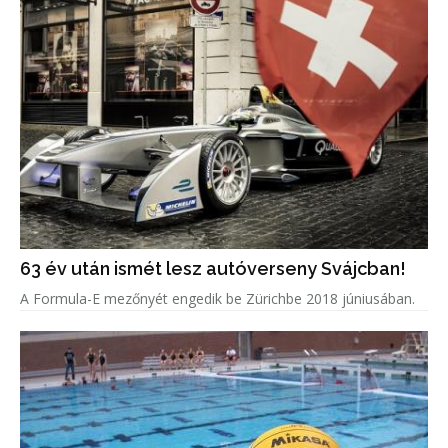
63 év után ismét lesz autóverseny Svájcban!
A Formula-E mezőnyét engedik be Zürichbe 2018 júniusában.