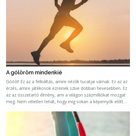
A gólöröm mindenkié
Góóól! Ez az a felkiáltás, amire nézők tucatjai várnak. Ez az az
érzés, amire játékosok ezreinek szíve dobban hevesebben. Ez
az az összetartó élmény, ami a világon százmilliókat mozgat
meg. Nem véletlen tehát, hogy míg sokan a képernyők előtt
ülve élik át mindezt az eufóriát, addig legalább ugyanenn