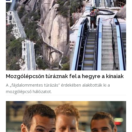
Mozgólépcsőn túráznak fel a hegyre a kínaiak
A „fájdalommentes túrázás” érdekében alakították ki a
mozgólépcső hálózatot.