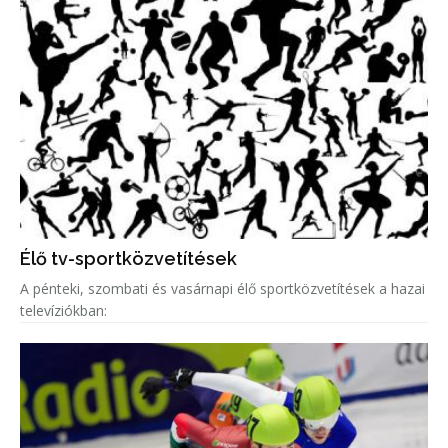
Élő tv-sportközvetítések
A pénteki, szombati és vasárnapi élő sportközvetítések a hazai
televíziókban: