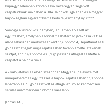
ös szezon bajnoki címének megszerzésében. Az idei Magyar
Kupa-győzelemben szintén egyik vezéregyénisége volt
csapatunknak, miközben a FIBA Bajnokok Ligájában és a magyar
bajnokságban egyaránt kiemelkedő teljesítményt nyújtott".
Somogyi a 2024/25-ös idényben, januárban érkezett az
együtteshez, amelyben azonnal meghatározó játékossá vált: az
alapszakaszban mérkőzésenként 11,6 pontot, 4,5 lepattanót és 8
gólpasszt átlagolt, míg a rájátszásban tovább emelte játékának
szintjét, ahol 14,1 pontos és 5,9 gólpasszos átlaggal segítette a
csapatot a bajnoki címig.
A kiváló játékos az előző szezonban Magyar Kupa-győzelmet
ünnepelhetett az együttessel, a bajnoki rájátszásban 11,1 pont 4
lepattanó és 7,6 gólpassz volt az átlaga, az utolsó két meccsen
sérülés miatt már nem tudott pályára lépni.
(Forrás: MTI)