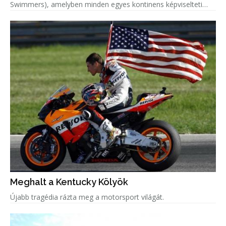
Swimmers), amelyben minden egyes kontinens képviselteti
magát.
Meghalt a Kentucky Kölyök
Újabb tragédia rázta meg a motorsport világát.