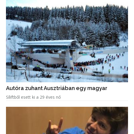
Autóra zuhant Ausztriában egy magyar
Síliftből esett ki a 29 éves nő