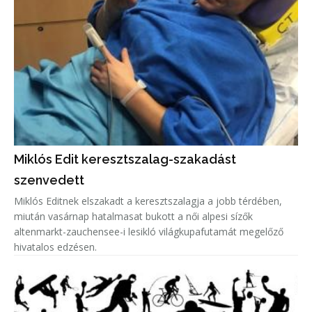
Miklós Edit keresztszalag-szakadást
szenvedett
Miklós Editnek elszakadt a keresztszalagja a jobb térdében,
miután vasárnap hatalmasat bukott a női alpesi sízők
altenmarkt-zauchensee-i lesikló világkupafutamát megelőző
hivatalos edzésen.