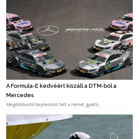
A Formula-E kedvéért kiszáll a DTM-ből a
Mercedes
Megdöbbentő bejelentést tett a német gyártó.