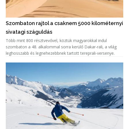
Szombaton rajtol a csaknem 5000 kilométernyi
sivatagi száguldás
Több mint 800 résztvevővel, köztük magyarokkal indul
szombaton a 48. alkalommal sorra kerülő Dakar-rali, a világ
leghosszabb és legnehezebbnek tartott tereprali-versenye.