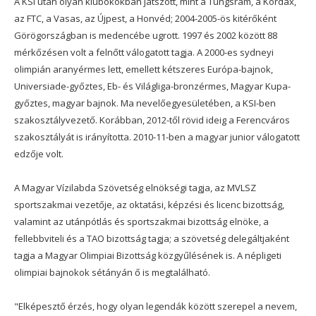
A KSI után olyan klubokokban játszott, mint a Tungsram, a Kordax,
az FTC, a Vasas, az Újpest, a Honvéd; 2004-2005-ös kitérőként
Görögországban is medencébe ugrott. 1997 és 2002 között 88
mérkőzésen volt a felnőtt válogatott tagja. A 2000-es sydneyi
olimpián aranyérmes lett, emellett kétszeres Európa-bajnok,
Universiade-győztes, Eb- és Világliga-bronzérmes, Magyar Kupa-
győztes, magyar bajnok. Ma nevelőegyesületében, a KSI-ben
szakosztályvezető. Korábban, 2012-től rövid ideig a Ferencváros
szakosztályát is irányította. 2010-11-ben a magyar junior válogatott
edzője volt.
A Magyar Vízilabda Szövetség elnökségi tagja, az MVLSZ
sportszakmai vezetője, az oktatási, képzési és licenc bizottság,
valamint az utánpótlás és sportszakmai bizottság elnöke, a
fellebbviteli és a TAO bizottság tagja; a szövetség delegáltjaként
tagja a Magyar Olimpiai Bizottság közgyűlésének is. A népligeti
olimpiai bajnokok sétányán ő is megtalálható.
"Elképesztő érzés, hogy olyan legendák között szerepel a nevem,