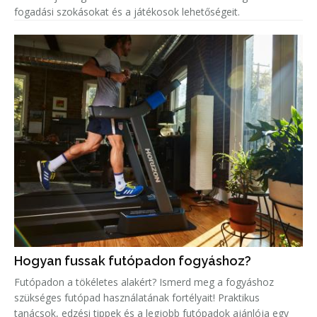
fogadási szokásokat és a játékosok lehetőségeit.
Hogyan fussak futópadon fogyáshoz?
Futópadon a tökéletes alakért? Ismerd meg a fogyáshoz
szükséges futópad használatának fortélyait! Praktikus
tanácsok, edzési tippek és a legjobb futópadok ajánlója egy