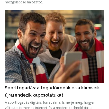
mozgólépcső hálózatot.
Sportfogadás: a fogadóirodák és a klienseik
újrarendezik kapcsolatukat
A sportfogadás digitális forradalma: Ismerje meg, hogyan
változtatja meg az internet és a modern technológiák a