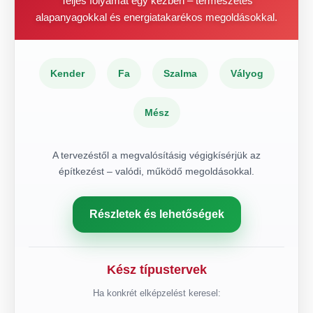
Teljes folyamat egy kézben – természetes
alapanyagokkal és energiatakarékos megoldásokkal.
Kender
Fa
Szalma
Vályog
Mész
A tervezéstől a megvalósításig végigkísérjük az
építkezést – valódi, működő megoldásokkal.
Részletek és lehetőségek
Kész típustervek
Ha konkrét elképzelést keresel: