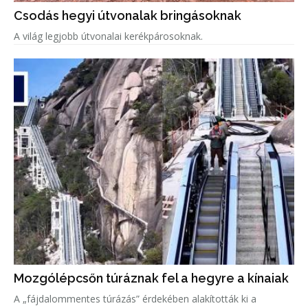
Csodás hegyi útvonalak bringásoknak
A világ legjobb útvonalai kerékpárosoknak.
Mozgólépcsőn túráznak fel a hegyre a kínaiak
A „fájdalommentes túrázás” érdekében alakították ki a