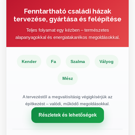
Fenntartható családi házak
tervezése, gyártása és felépítése
Teljes folyamat egy kézben – természetes
alapanyagokkal és energiatakarékos megoldásokkal.
Kender
Fa
Szalma
Vályog
Mész
A tervezéstől a megvalósításig végigkísérjük az
építkezést – valódi, működő megoldásokkal.
Részletek és lehetőségek