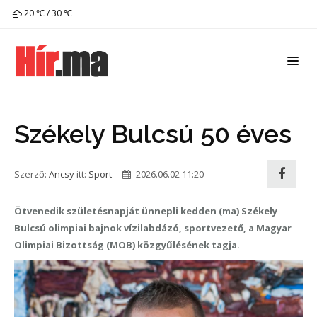
20 ℃ / 30 ℃
Székely Bulcsú 50 éves
Szerző:
Ancsy
itt:
Sport
2026.06.02 11:20
Ötvenedik születésnapját ünnepli kedden (ma) Székely
Bulcsú olimpiai bajnok vízilabdázó, sportvezető, a Magyar
Olimpiai Bizottság (MOB) közgyűlésének tagja.