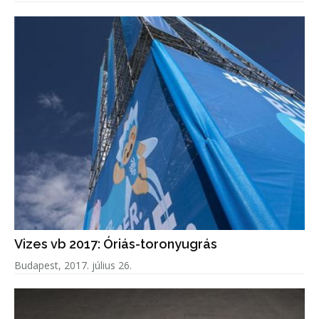
korrupciógyanús-e a képen látható beruházás.
Vizes vb 2017: Óriás-toronyugrás
Budapest, 2017. július 26.