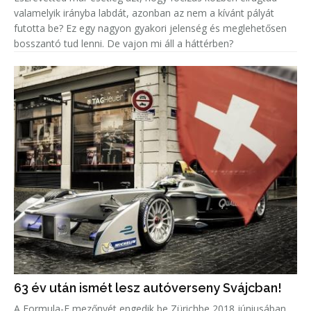
valamelyik irányba labdát, azonban az nem a kívánt pályát
futotta be? Ez egy nagyon gyakori jelenség és meglehetősen
bosszantó tud lenni. De vajon mi áll a háttérben?
63 év után ismét lesz autóverseny Svájcban!
A Formula-E mezőnyét engedik be Zürichbe 2018 júniusában.