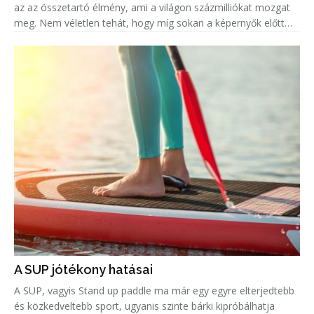
az az összetartó élmény, ami a világon százmilliókat mozgat
meg. Nem véletlen tehát, hogy míg sokan a képernyők előtt
ülve élik át mindezt az eufóriát, addig legalább ugyanenn
A SUP jótékony hatásai
A SUP, vagyis Stand up paddle ma már egy egyre elterjedtebb
és közkedveltebb sport, ugyanis szinte bárki kipróbálhatja