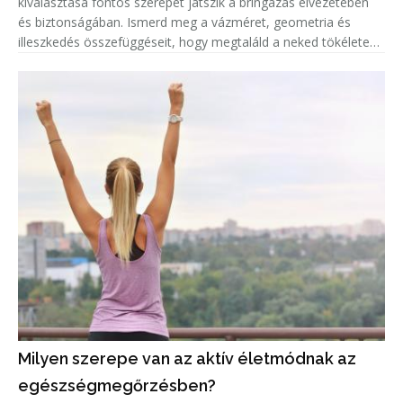
kiválasztása fontos szerepet játszik a bringázás élvezetében
és biztonságában. Ismerd meg a vázméret, geometria és
illeszkedés összefüggéseit, hogy megtaláld a neked tökéletes
biciklit!
Milyen szerepe van az aktív életmódnak az
egészségmegőrzésben?