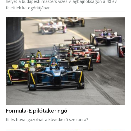
helyet a budapesti masters vizes világbajnokságon a 40 év
felettiek kategóriájában.
Formula-E pilótakeringő
Ki és hova igazolhat a következő szezonra?