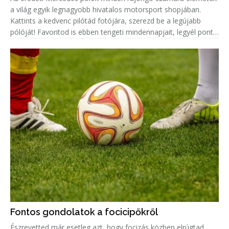
a világ egyik legnagyobb hivatalos motorsport shopjában.
Kattints a kedvenc pilótád fotójára, szerezd be a legújabb
pólóját! Favoritod is ebben tengeti mindennapjait, legyél pont
olyan menő, mint ő!
Fontos gondolatok a focicipőkről
Észrevetted már esetleg azt, hogy focizás közben elrúgtad