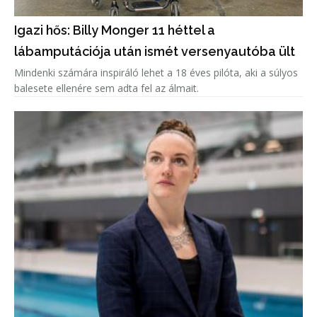
Igazi hős: Billy Monger 11 héttel a
lábamputációja után ismét versenyautóba ült
Mindenki számára inspiráló lehet a 18 éves pilóta, aki a súlyos
balesete ellenére sem adta fel az álmait.