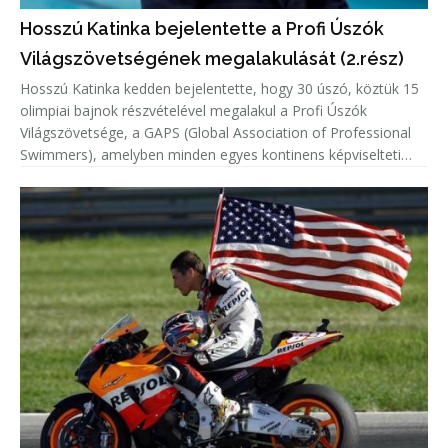
Hosszú Katinka bejelentette a Profi Úszók
Világszövetségének megalakulását (2.rész)
Hosszú Katinka kedden bejelentette, hogy 30 úszó, köztük 15
olimpiai bajnok részvételével megalakul a Profi Úszók
Világszövetsége, a GAPS (Global Association of Professional
Swimmers), amelyben minden egyes kontinens képviselteti
magát.