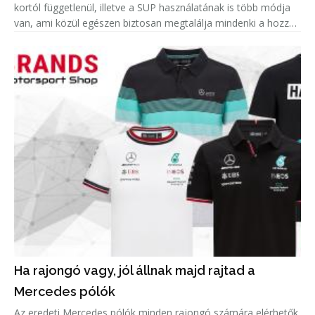
kortól függetlenül, illetve a SUP használatának is több módja
van, ami közül egészen biztosan megtalálja mindenki a hozzá
leginkább passzolót. Azonban amellett, hogy remek hobbi egy
Ha rajongó vagy, jól állnak majd rajtad a
Mercedes pólók
Az eredeti Mercedes pólók minden rajongó számára elérhetők