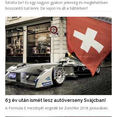
futotta be? Ez egy nagyon gyakori jelenség és meglehetősen
bosszantó tud lenni. De vajon mi áll a háttérben?
63 év után ismét lesz autóverseny Svájcban!
A Formula-E mezőnyét engedik be Zürichbe 2018 júniusában.