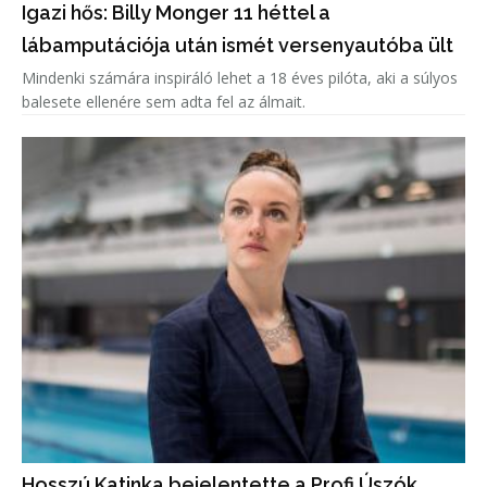
Igazi hős: Billy Monger 11 héttel a
lábamputációja után ismét versenyautóba ült
Mindenki számára inspiráló lehet a 18 éves pilóta, aki a súlyos
balesete ellenére sem adta fel az álmait.
Hosszú Katinka bejelentette a Profi Úszók