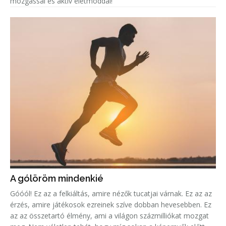
mozgással és aktív életmóddal!
A gólöröm mindenkié
Góóól! Ez az a felkiáltás, amire nézők tucatjai várnak. Ez az az
érzés, amire játékosok ezreinek szíve dobban hevesebben. Ez
az az összetartó élmény, ami a világon százmilliókat mozgat