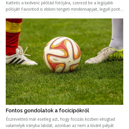
Kattints a kedvenc pilótád fotójára, szerezd be a legújabb
pólóját! Favoritod is ebben tengeti mindennapjait, legyél pont
olyan menő, mint ő!
Fontos gondolatok a focicipőkről
Észrevetted már esetleg azt, hogy focizás közben elrúgtad
valamelyik irányba labdát, azonban az nem a kívánt pályát