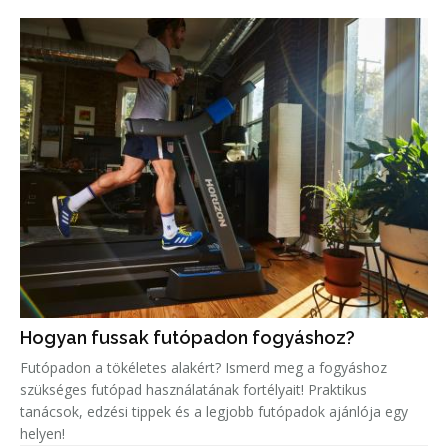
Hogyan fussak futópadon fogyáshoz?
Futópadon a tökéletes alakért? Ismerd meg a fogyáshoz
szükséges futópad használatának fortélyait! Praktikus
tanácsok, edzési tippek és a legjobb futópadok ajánlója egy
helyen!