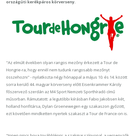
országúti kerékpáros körverseny.
"Az elmúlt években olyan rangos mezőny érkezett a Tour de
Hongrie-ra, hogy ennél nem tudunk rangosabb mezőnyt
összehozni" - nyilatkozta négy hónappal a május 10. és 14. között
sorra kerülő 44. magyar körverseny előtt Eisenkrammer Károly
főszervező szerdán az M4 Sport Nemzeti Sporthíradó című
műsorban. Rámutatott: a legutóbbi kiírásban Fabio Jakobsen két,
holland honfitársa, Dylan Groenewegen egy szakaszon győzött,
ezt követően mindketten nyertek szakaszt a Tour de France-on is.
"Innen nincs hova továbblépni: a szakmai színvonal, a versenyzők