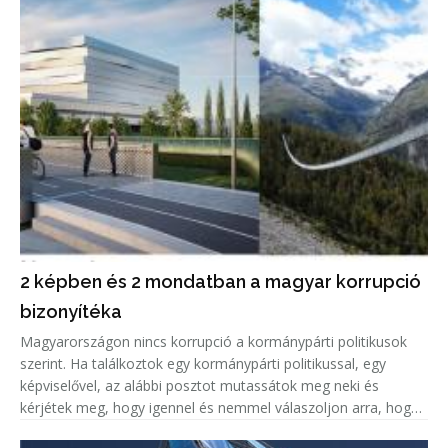
2 képben és 2 mondatban a magyar korrupció
bizonyítéka
Magyarországon nincs korrupció a kormánypárti politikusok
szerint. Ha találkoztok egy kormánypárti politikussal, egy
képviselővel, az alábbi posztot mutassátok meg neki és
kérjétek meg, hogy igennel és nemmel válaszoljon arra, hogy
korrupciógyanús-e a képen látható beruházás.