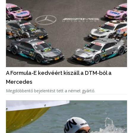
A Formula-E kedvéért kiszáll a DTM-ből a
Mercedes
Megdöbbentő bejelentést tett a német gyártó.