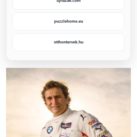
ujhazak.com
puzzlehome.eu
otthontervek.hu