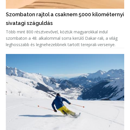
Szombaton rajtol a csaknem 5000 kilométernyi
sivatagi száguldás
Több mint 800 résztvevővel, köztük magyarokkal indul
szombaton a 48. alkalommal sorra kerülő Dakar-rali, a világ
leghosszabb és legnehezebbnek tartott tereprali-versenye.