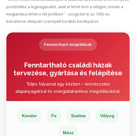
pontértéke a legmagasabb, amit el lehet érni a világon, ennek a
megtartása lehet a cél jövőben" - szögezte le az 1992-es
barcelonai olimpián szerepelt korábbi kerékpáros.
Fenntartható megoldások
Fenntartható családi házak
tervezése, gyártása és felépítése
Teljes folyamat egy kézben – természetes
alapanyagokkal és energiatakarékos megoldásokkal.
Kender
Fa
Szalma
Vályog
Mész