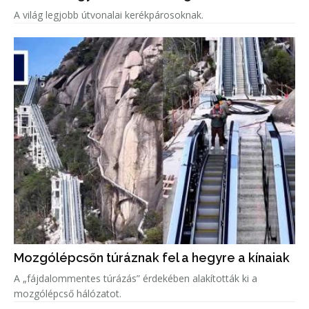
A világ legjobb útvonalai kerékpárosoknak.
Mozgólépcsőn túráznak fel a hegyre a kínaiak
A „fájdalommentes túrázás” érdekében alakították ki a
mozgólépcső hálózatot.