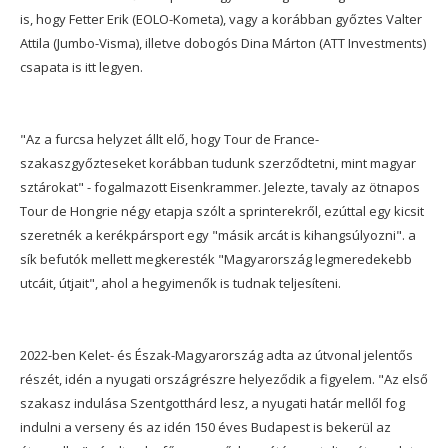
is, hogy Fetter Erik (EOLO-Kometa), vagy a korábban győztes Valter
Attila (Jumbo-Visma), illetve dobogós Dina Márton (ATT Investments)
csapata is itt legyen.
"Az a furcsa helyzet állt elő, hogy Tour de France-
szakaszgyőzteseket korábban tudunk szerződtetni, mint magyar
sztárokat" - fogalmazott Eisenkrammer. Jelezte, tavaly az ötnapos
Tour de Hongrie négy etapja szólt a sprinterekről, ezúttal egy kicsit
szeretnék a kerékpársport egy "másik arcát is kihangsúlyozni". a
sík befutók mellett megkeresték "Magyarország legmeredekebb
utcáit, útjait", ahol a hegyimenők is tudnak teljesíteni.
2022-ben Kelet- és Észak-Magyarország adta az útvonal jelentős
részét, idén a nyugati országrészre helyeződik a figyelem. "Az első
szakasz indulása Szentgotthárd lesz, a nyugati határ mellől fog
indulni a verseny és az idén 150 éves Budapest is bekerül az