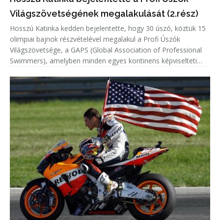
Világszövetségének megalakulását (2.rész)
Hosszú Katinka kedden bejelentette, hogy 30 úszó, köztük 15
olimpiai bajnok részvételével megalakul a Profi Úszók
Világszövetsége, a GAPS (Global Association of Professional
Swimmers), amelyben minden egyes kontinens képviselteti
magát.