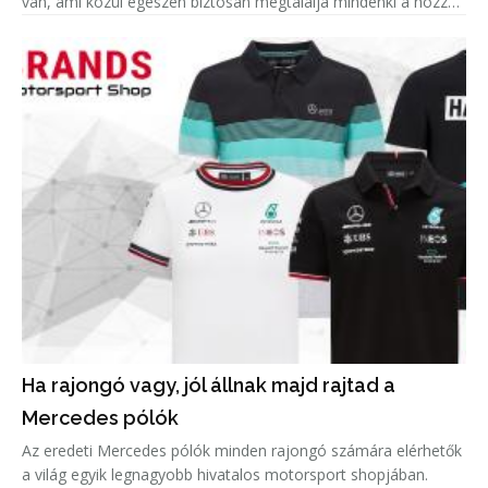
van, ami közül egészen biztosan megtalálja mindenki a hozzá
leginkább passzolót. Azonban amellett, hogy remek hobbi egy
Ha rajongó vagy, jól állnak majd rajtad a
Mercedes pólók
Az eredeti Mercedes pólók minden rajongó számára elérhetők
a világ egyik legnagyobb hivatalos motorsport shopjában.