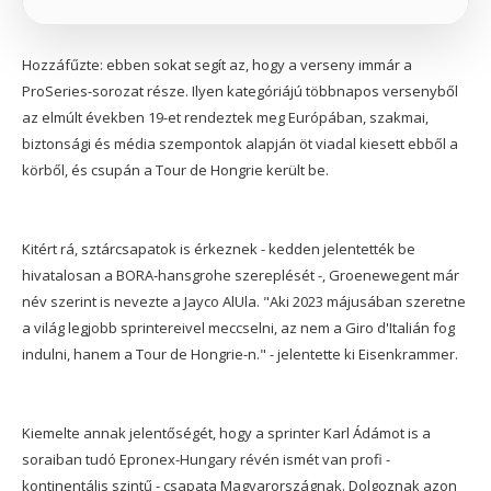
Hozzáfűzte: ebben sokat segít az, hogy a verseny immár a
ProSeries-sorozat része. Ilyen kategóriájú többnapos versenyből
az elmúlt években 19-et rendeztek meg Európában, szakmai,
biztonsági és média szempontok alapján öt viadal kiesett ebből a
körből, és csupán a Tour de Hongrie került be.
Kitért rá, sztárcsapatok is érkeznek - kedden jelentették be
hivatalosan a BORA-hansgrohe szereplését -, Groenewegent már
név szerint is nevezte a Jayco AlUla. "Aki 2023 májusában szeretne
a világ legjobb sprintereivel meccselni, az nem a Giro d'Italián fog
indulni, hanem a Tour de Hongrie-n." - jelentette ki Eisenkrammer.
Kiemelte annak jelentőségét, hogy a sprinter Karl Ádámot is a
soraiban tudó Epronex-Hungary révén ismét van profi -
kontinentális szintű - csapata Magyarországnak. Dolgoznak azon