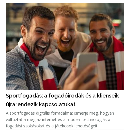
Sportfogadás: a fogadóirodák és a klienseik
újrarendezik kapcsolatukat
A sportfogadás digitális forradalma: Ismerje meg, hogyan
változtatja meg az internet és a modern technológiák a
fogadási szokásokat és a játékosok lehetőségeit.