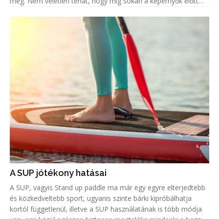
meg. Nem véletlen tehát, hogy míg sokan a képernyők előtt
ülve élik át mindezt az eufóriát, addig legalább ugyanenn
A SUP jótékony hatásai
A SUP, vagyis Stand up paddle ma már egy egyre elterjedtebb
és közkedveltebb sport, ugyanis szinte bárki kipróbálhatja
kortól függetlenül, illetve a SUP használatának is több módja