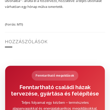
útvonalba" - árulta el a főszervező, hozzátéve: a teljes útvonalat
várhatóan egy hónap múlva ismertetik.
(Forrás: MTI)
HOZZÁSZÓLÁSOK
Fenntartható megoldások
Fenntartható családi házak
tervezése, gyártása és felépítése
Teljes folyamat egy kézben – természetes
alapanyagokkal és energiatakarékos megoldásokkal.