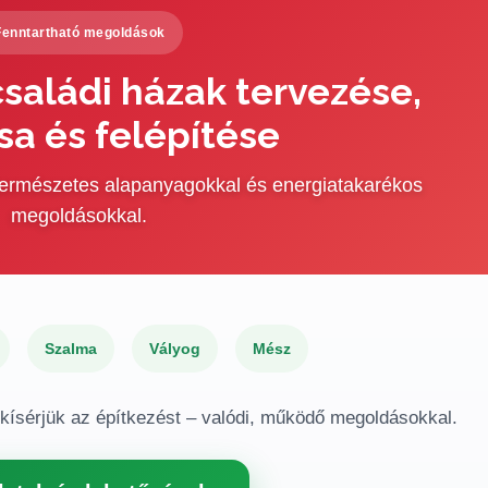
Fenntartható megoldások
saládi házak tervezése,
sa és felépítése
 természetes alapanyagokkal és energiatakarékos
megoldásokkal.
Szalma
Vályog
Mész
gkísérjük az építkezést – valódi, működő megoldásokkal.