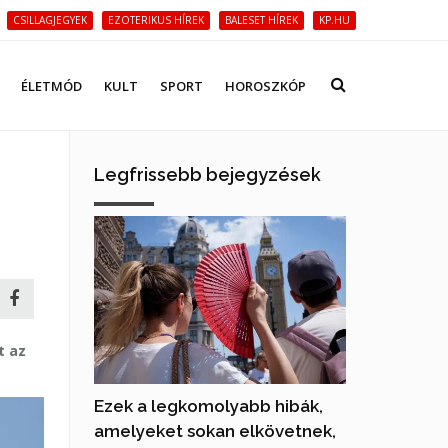
CSILLAGJEGYEK
EZOTERIKUS HÍREK
BALESET HÍREK
KP.HU
ÉLETMÓD
KULT
SPORT
HOROSZKÓP
Legfrissebb bejegyzések
t az
Ezek a legkomolyabb hibák,
amelyeket sokan elkövetnek,