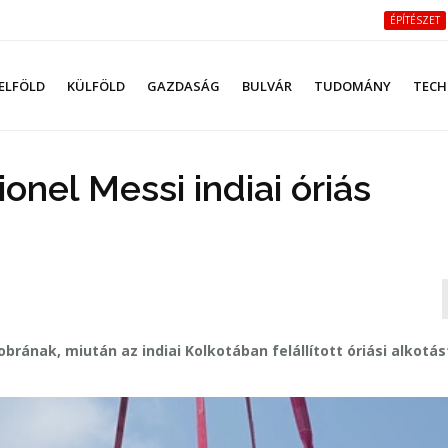
ÉPÍTÉSZET
ELFÖLD
KÜLFÖLD
GAZDASÁG
BULVÁR
TUDOMÁNY
TECH
onel Messi indiai óriás
zobrának, miután az indiai Kolkotában felállított óriási alkotás