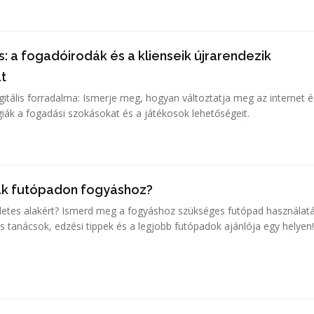
: a fogadóirodák és a klienseik újrarendezik
t
gitális forradalma: Ismerje meg, hogyan változtatja meg az internet é
ák a fogadási szokásokat és a játékosok lehetőségeit.
ak futópadon fogyáshoz?
letes alakért? Ismerd meg a fogyáshoz szükséges futópad használat
kus tanácsok, edzési tippek és a legjobb futópadok ajánlója egy helyen