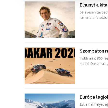
Elhunyt a kit
59 évesen távozot
ismerte a feladás
Szombaton ra
Több mint 800 rés
kerülő Dakar-rali,
Európa legjob
Ezt a hat helyet a