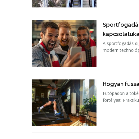
Sportfogadás
kapcsolatuka
A sportfogadás di
modern technológi
Hogyan fuss
Futópadon a töké
fortélyait! Prakti