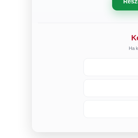
Rész
K
Ha k