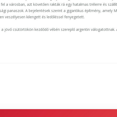
fel a városban, azt követően rakták rá egy hatalmas trélerre és szállí
ssági panaszok. A bejelentések szerint a gigantikus építmény, amely M
en veszélyesen kilengett és ledőléssel fenyegetett.
 a jövő csütörtökön kezdődő vébén szereplő argentin válogatottnak. 