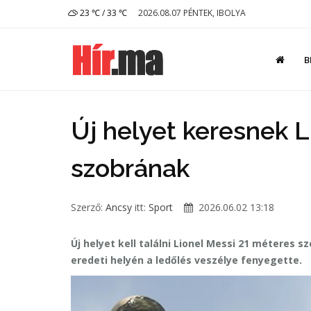
23 ℃ / 33 ℃
2026.08.07 PÉNTEK, IBOLYA
B
Új helyet keresnek Li
szobrának
Szerző:
Ancsy
itt:
Sport
2026.06.02 13:18
Új helyet kell találni Lionel Messi 21 méteres s
eredeti helyén a ledőlés veszélye fenyegette.