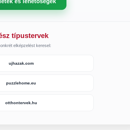
letek és lehetőségek
ész típustervek
onkrét elképzelést keresel:
ujhazak.com
puzzlehome.eu
otthontervek.hu