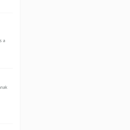
s a
ának
!