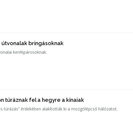
 útvonalak bringásoknak
tvonalai kerékpárosoknak.
 túráznak fel a hegyre a kínaiak
 túrázás” érdekében alakították ki a mozgólépcső hálózatot.