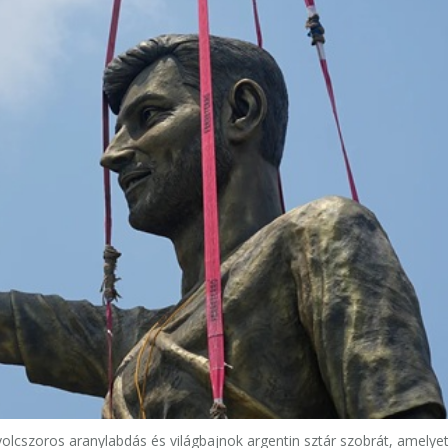
olcszoros aranylabdás és világbajnok argentin sztár szobrát, amelyet