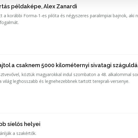
artás példaképe, Alex Zanardi
t a korábbi Forma-1-es pilóta és négyszeres paralimpiai bajnok, aki
 fogalmát.
jtol a csaknem 5000 kilométernyi sivatagi száguldá
ztvevővel, köztük magyarokkal indul szombaton a 48. alkalommal so
 a világ leghosszabb és legnehezebbnek tartott tereprali-versenye.
b síelős helyei
jánlják a szakértők.