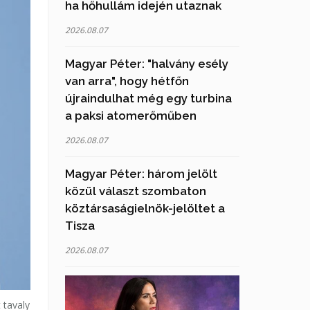
ha hőhullám idején utaznak
2026.08.07
Magyar Péter: "halvány esély
van arra", hogy hétfőn
újraindulhat még egy turbina
a paksi atomerőműben
2026.08.07
Magyar Péter: három jelölt
közül választ szombaton
köztársaságielnök-jelöltet a
Tisza
2026.08.07
 tavaly