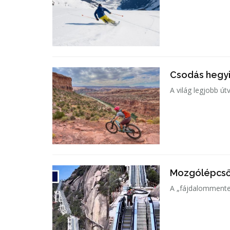
Csodás hegyi
A világ legjobb ú
Mozgólépcsőn
A „fájdalommentes