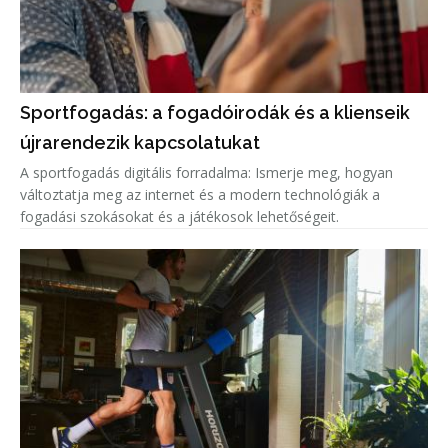
Sportfogadás: a fogadóirodák és a klienseik
újrarendezik kapcsolatukat
A sportfogadás digitális forradalma: Ismerje meg, hogyan
változtatja meg az internet és a modern technológiák a
fogadási szokásokat és a játékosok lehetőségeit.