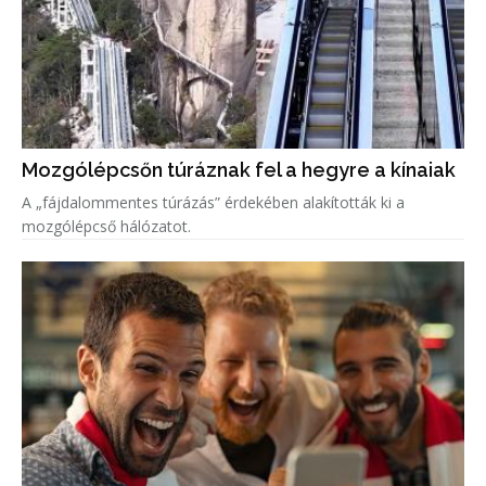
Mozgólépcsőn túráznak fel a hegyre a kínaiak
A „fájdalommentes túrázás” érdekében alakították ki a
mozgólépcső hálózatot.