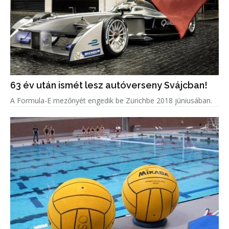
63 év után ismét lesz autóverseny Svájcban!
A Formula-E mezőnyét engedik be Zürichbe 2018 júniusában.