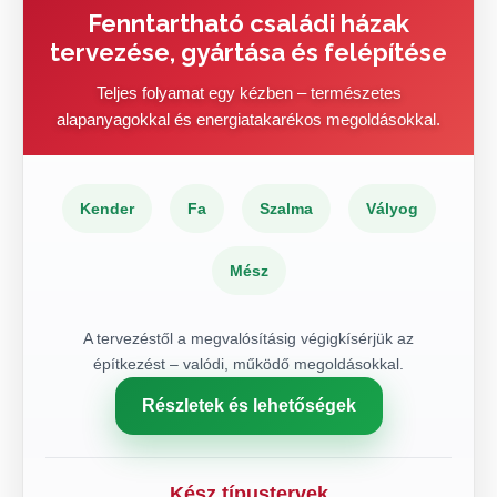
Fenntartható családi házak
tervezése, gyártása és felépítése
Teljes folyamat egy kézben – természetes
alapanyagokkal és energiatakarékos megoldásokkal.
Kender
Fa
Szalma
Vályog
Mész
A tervezéstől a megvalósításig végigkísérjük az
építkezést – valódi, működő megoldásokkal.
Részletek és lehetőségek
Kész típustervek