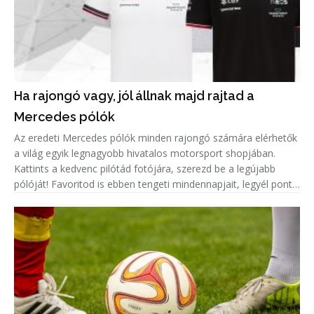
Ha rajongó vagy, jól állnak majd rajtad a
Mercedes pólók
Az eredeti Mercedes pólók minden rajongó számára elérhetők
a világ egyik legnagyobb hivatalos motorsport shopjában.
Kattints a kedvenc pilótád fotójára, szerezd be a legújabb
pólóját! Favoritod is ebben tengeti mindennapjait, legyél pont
olyan menő, mint ő!