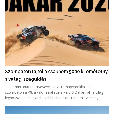
Szombaton rajtol a csaknem 5000 kilométernyi
sivatagi száguldás
Több mint 800 résztvevővel, köztük magyarokkal indul
szombaton a 48. alkalommal sorra kerülő Dakar-rali, a világ
leghosszabb és legnehezebbnek tartott tereprali-versenye.