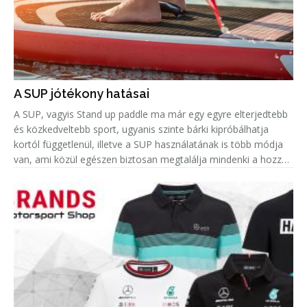
A SUP jótékony hatásai
A SUP, vagyis Stand up paddle ma már egy egyre elterjedtebb
és közkedveltebb sport, ugyanis szinte bárki kipróbálhatja
kortól függetlenül, illetve a SUP használatának is több módja
van, ami közül egészen biztosan megtalálja mindenki a hozzá
leginkább passzolót. Azonban amellett, hogy remek hobbi egy