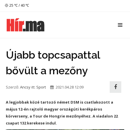
25 ℃ / 40 ℃
Újabb topcsapattal
bővült a mezőny
Szerző:
Ancsy
itt:
Sport
2021.04.28 12:09
A legjobbak közé tartozó német DSM is csatlakozott a
május 12-én rajtoló magyar országúti kerékpáros
körverseny, a Tour de Hongrie mezőnyéhez. A viadalon 22
csapat 132 kerekese indul.