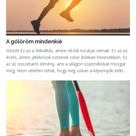
A gólöröm mindenkié
Góóól! Ez az a felkiáltás, amire nézők tucatjai várnak. Ez az az
érzés, amire játékosok ezreinek szíve dobban hevesebben. Ez
az az összetartó élmény, ami a világon százmilliókat mozgat
meg. Nem véletlen tehát, hogy míg sokan a képernyők előtt
ülve élik át mindezt az eufóriát, addig legalább ugyanenn