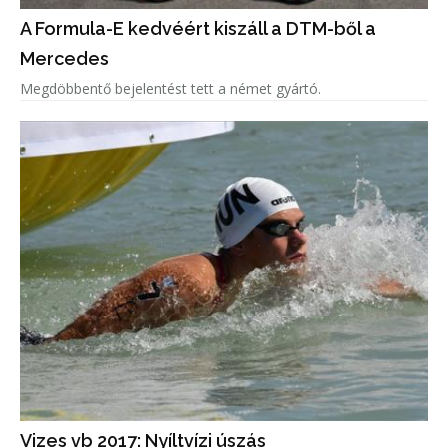
A Formula-E kedvéért kiszáll a DTM-ből a
Mercedes
Megdöbbentő bejelentést tett a német gyártó.
Vizes vb 2017: Nyíltvízi úszás