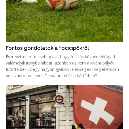
Fontos gondolatok a focicipőkről
Észrevetted már esetleg azt, hogy focizás közben elrúgtad
valamelyik irányba labdát, azonban az nem a kívánt pályát
futotta be? Ez egy nagyon gyakori jelenség és meglehetősen
bosszantó tud lenni. De vajon mi áll a háttérben?