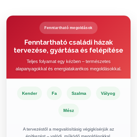
Fenntartható megoldások
Fenntartható családi házak
tervezése, gyártása és felépítése
Teljes folyamat egy kézben – természetes
alapanyagokkal és energiatakarékos megoldásokkal.
Kender
Fa
Szalma
Vályog
Mész
A tervezéstől a megvalósításig végigkísérjük az
építkezést – valódi, működő megoldásokkal.