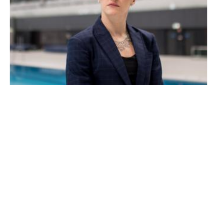
Hosszú Katinka bejelentette a Profi Úszók
Világszövetségének megalakulását (2.rész)
Hosszú Katinka kedden bejelentette, hogy 30 úszó, köztük 15
olimpiai bajnok részvételével megalakul a Profi Úszók
Világszövetsége, a GAPS (Global Association of Professional
Swimmers), amelyben minden egyes kontinens képviselteti
magát.