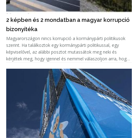
2 képben és 2 mondatban a magyar korrupció
bizonyítéka
Magyarországon nincs korrupció a kormánypárti politikusok
szerint. Ha találkoztok egy kormánypárti politikussal, egy
képviselővel, az alábbi posztot mutassátok meg neki és
kérjétek meg, hogy igennel és nemmel válaszoljon arra, hogy
korrupciógyanús-e a képen látható beruházás.