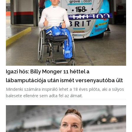
Igazi hős: Billy Monger 11 héttel a
lábamputációja után ismét versenyautóba ült
Mindenki számára inspiráló lehet a 18 éves pilóta, aki a súlyos
balesete ellenére sem adta fel az álmait.