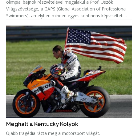
olimpiai bajnok részvételével megalakul a Profi Úszók
Világszövetsége, a GAPS (Global Association of Professional
Swimmers), amelyben minden egyes kontinens képviselteti
magát.
Meghalt a Kentucky Kölyök
Újabb tragédia rázta meg a motorsport világát.