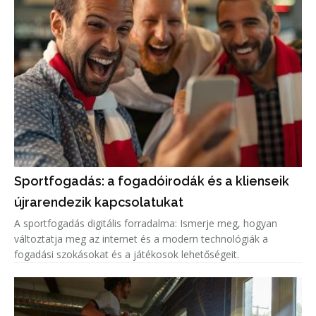
Sportfogadás: a fogadóirodák és a klienseik
újrarendezik kapcsolatukat
A sportfogadás digitális forradalma: Ismerje meg, hogyan
változtatja meg az internet és a modern technológiák a
fogadási szokásokat és a játékosok lehetőségeit.