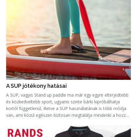
A SUP jótékony hatásai
A SUP, vagyis Stand up paddle ma már egy egyre elterjedtebb
és közkedveltebb sport, ugyanis szinte bárki kipróbálhatja
kortól függetlenül, illetve a SUP használatának is több módja
van, ami közül egészen biztosan megtalálja mindenki a hozzá
leginkább passzolót. Azonban amellett, hogy remek hobbi egy