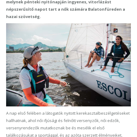
melynek pénteki nyitónapján ingyenes, vitorlázást
népszerűsítő napot tart a nők számára Balatonfüreden a
hazai szövetség.
A nap első felében a látogatók nyitott kerekasztalbeszélgetéseket
hallhatnak, ahol női ifjúsági és felnőtt versenyzők, női edzők,
versenyrendezők mutatkoznak be és mesélik el első
találkozásukat a sportággal, és az azóta szerzett élményeiket,