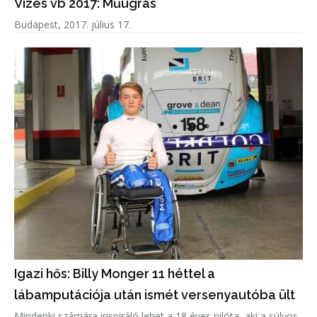
Vizes vb 2017: Műugrás
Budapest, 2017. július 17.
Igazi hős: Billy Monger 11 héttel a
lábamputációja után ismét versenyautóba ült
Mindenki számára inspiráló lehet a 18 éves pilóta, aki a súlyos