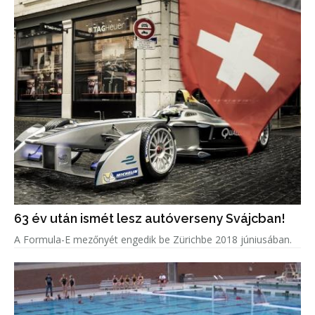
63 év után ismét lesz autóverseny Svájcban!
A Formula-E mezőnyét engedik be Zürichbe 2018 júniusában.