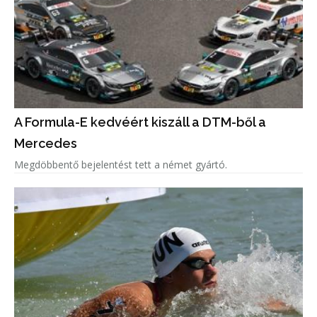
A Formula-E kedvéért kiszáll a DTM-ből a
Mercedes
Megdöbbentő bejelentést tett a német gyártó.