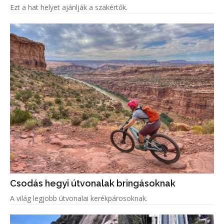
Ezt a hat helyet ajánlják a szakértők.
Csodás hegyi útvonalak bringásoknak
A világ legjobb útvonalai kerékpárosoknak.