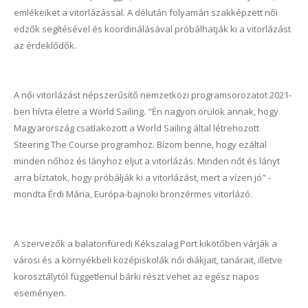
emlékeiket a vitorlázással. A délután folyamán szakképzett női
edzők segítésével és koordinálásával próbálhatják ki a vitorlázást
az érdeklődők.
A női vitorlázást népszerűsítő nemzetközi programsorozatot 2021-
ben hívta életre a World Sailing. "Én nagyon örülök annak, hogy
Magyarország csatlakozott a World Sailing által létrehozott
Steering The Course programhoz. Bízom benne, hogy ezáltal
minden nőhöz és lányhoz eljut a vitorlázás. Minden nőt és lányt
arra bíztatok, hogy próbálják ki a vitorlázást, mert a vízen jó" -
mondta Érdi Mária, Európa-bajnoki bronzérmes vitorlázó.
A szervezők a balatonfüredi Kékszalag Port kikötőben várják a
városi és a környékbeli középiskolák női diákjait, tanárait, illetve
korosztálytól függetlenül bárki részt vehet az egész napos
eseményen.