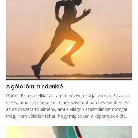
A gólöröm mindenkié
Góóól! Ez az a felkiáltás, amire nézők tucatjai várnak. Ez az az
érzés, amire játékosok ezreinek szíve dobban hevesebben. Ez
az az összetartó élmény, ami a világon százmilliókat mozgat
meg. Nem véletlen tehát, hogy míg sokan a képernyők előtt
ülve élik át mindezt az eufóriát, addig legalább ugyanenn