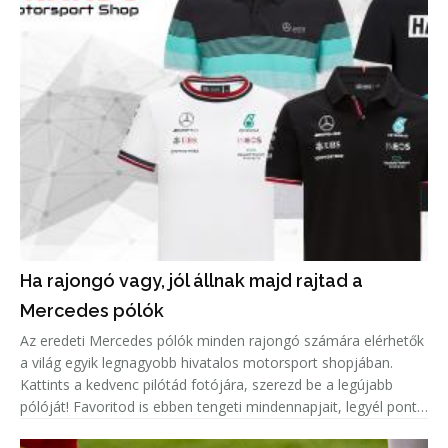
Ha rajongó vagy, jól állnak majd rajtad a
Mercedes pólók
Az eredeti Mercedes pólók minden rajongó számára elérhetők
a világ egyik legnagyobb hivatalos motorsport shopjában.
Kattints a kedvenc pilótád fotójára, szerezd be a legújabb
pólóját! Favoritod is ebben tengeti mindennapjait, legyél pont
olyan menő, mint ő!