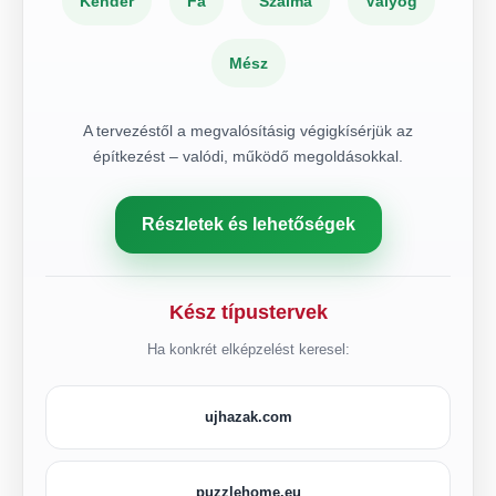
Kender
Fa
Szalma
Vályog
Mész
A tervezéstől a megvalósításig végigkísérjük az
építkezést – valódi, működő megoldásokkal.
Részletek és lehetőségek
Kész típustervek
Ha konkrét elképzelést keresel:
ujhazak.com
puzzlehome.eu