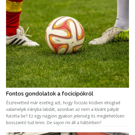
Fontos gondolatok a focicipőkről
Észrevetted már esetleg azt, hogy focizás közben elrúgtad
valamelyik irányba labdát, azonban az nem a kívánt pályát
futotta be? Ez egy nagyon gyakori jelenség és meglehetősen
bosszantó tud lenni. De vajon mi áll a háttérben?