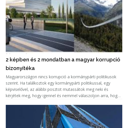
2 képben és 2 mondatban a magyar korrupció
bizonyítéka
Magyarországon nincs korrupció a kormánypárti politikusok
szerint. Ha találkoztok egy kormánypárti politikussal, egy
képviselővel, az alábbi posztot mutassátok meg neki és
kérjétek meg, hogy igennel és nemmel válaszoljon arra, hogy
korrupciógyanús-e a képen látható beruházás.