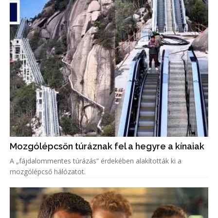
Mozgólépcsőn túráznak fel a hegyre a kínaiak
A „fájdalommentes túrázás” érdekében alakították ki a
mozgólépcső hálózatot.