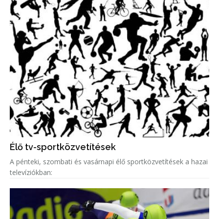
Élő tv-sportközvetítések
A pénteki, szombati és vasárnapi élő sportközvetítések a hazai
televíziókban: