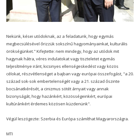
Nekünk, kései utódoknak, az a feladatunk, hogy egymás
megbecsülésével őrizzük sokszínű hagyományainkat, kulturális
örökségünket." Kifejtette: nem mindegy, hogy az utódok mit
hagynak hátra, véres indulatokat vagy tiszteletet egymás
teljesítménye iránt, kicsinyes ellenségeskedést vagy közös
célokat, részvétlenséget a bajban vagy európai összefogást, "a 20.
század sok-sok embertelenségét vagy a 21. század őszinte
bocsánatkérését, a cinizmus sötét árnyait vagy annak
bizonyságát, hogy hazánkért, közösségeinkért, európai
kultúránkért érdemes közösen küzdenünk".
Végül leszögezte: Szerbia és Európa számíthat Magyarországra.
MTI