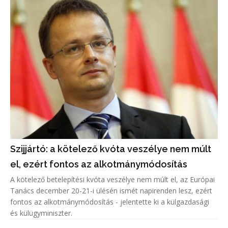
Szijjártó: a kötelező kvóta veszélye nem múlt
el, ezért fontos az alkotmánymódosítás
A kötelező betelepítési kvóta veszélye nem múlt el, az Európai
Tanács december 20-21-i ülésén ismét napirenden lesz, ezért
fontos az alkotmánymódosítás - jelentette ki a külgazdasági
és külügyminiszter.