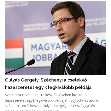
Gulyás Gergely: Széchenyi a cselekvő
hazaszeretet egyik legkiválóbb példája
Széchenyi István a tettre kész és jövőben bizakodó
hazaszeretet egyik legkiválóbb példáját nyújtotta az utókor
számára - erről beszélt Gulyás Gergely, az Országgyűlés