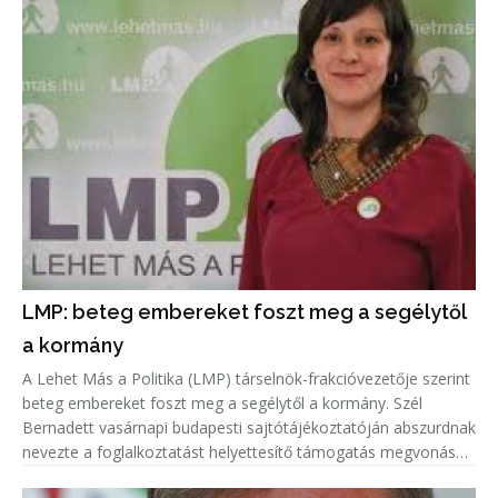
LMP: beteg embereket foszt meg a segélytől
a kormány
A Lehet Más a Politika (LMP) társelnök-frakcióvezetője szerint
beteg embereket foszt meg a segélytől a kormány. Szél
Bernadett vasárnapi budapesti sajtótájékoztatóján abszurdnak
nevezte a foglalkoztatást helyettesítő támogatás megvonását
azoktól, akik nem munkaképesek.