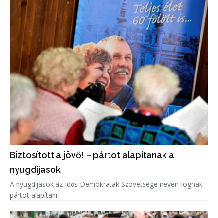
Biztosított a jövő! – pártot alapítanak a
nyugdíjasok
A nyugdíjasok az Idős Demokraták Szövetsége néven fognak
pártot alapítani.