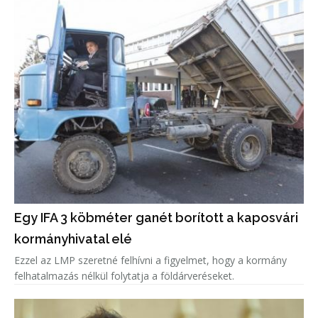
Egy IFA 3 köbméter ganét borított a kaposvári
kormányhivatal elé
Ezzel az LMP szeretné felhívni a figyelmet, hogy a kormány
felhatalmazás nélkül folytatja a földárveréseket.