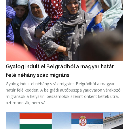
Gyalog indult el Belgrádból a magyar határ
felé néhány száz migráns
Gyalog indult el néhány száz migráns Belgrádból a magyar
határ felé kedden. A belgrádi autóbuszpályaudvaron várakozó
migránsok a helyszíni beszámolók szerint önként keltek útra,
azt mondták, nem vá...