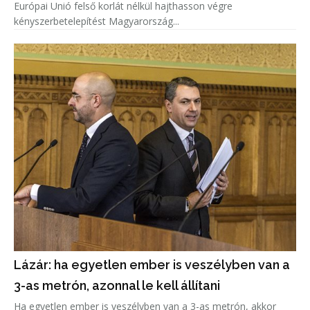
Európai Unió felső korlát nélkül hajthasson végre
kényszerbetelepítést Magyarország...
Lázár: ha egyetlen ember is veszélyben van a
3-as metrón, azonnal le kell állítani
Ha egyetlen ember is veszélyben van a 3-as metrón, akkor