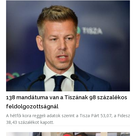
138 mandátuma van a Tiszának 98 százalékos
feldolgozottságnál
A hétfői kora reggeli adatok szerint a Tisza Párt 53,07, a Fidesz
38,43 százalékot kapott.