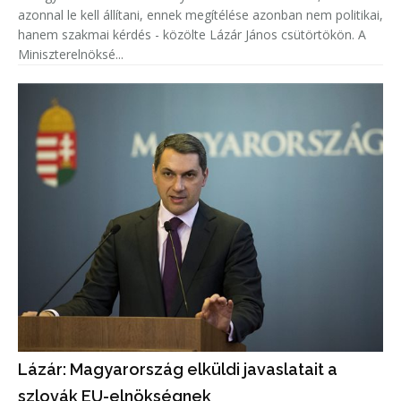
azonnal le kell állítani, ennek megítélése azonban nem politikai,
hanem szakmai kérdés - közölte Lázár János csütörtökön. A
Miniszterelnöksé...
Lázár: Magyarország elküldi javaslatait a
szlovák EU-elnökségnek