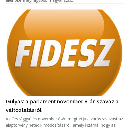
alelnöke a legnagyobb magyar szül...
Gulyás: a parlament november 8-án szavaz a
változtatásról
Az Országgyűlés november 8-án megtartja a zárószavazást az
alaptörvény hetedik módosításáról, amely kizárná, hogy az