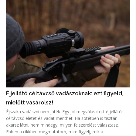
Éjjellátó céltávcső vadászoknak: ezt figyeld,
mielőtt vásárolsz!
Éjszaka vadászni nem játék. Egy jól megválasztott éjjellátó
céltávcső életet és vadat menthet. Ha sötétben is tisztán
akarsz látni, nem mindegy, milyen felszerelést választasz.
Ebben a cikkben megmutatom, mire figyelj, mik a