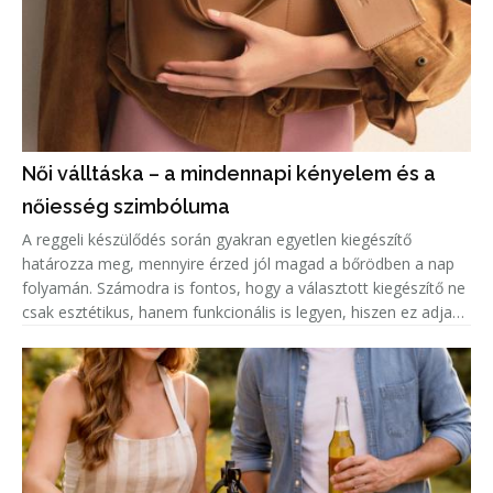
Női válltáska – a mindennapi kényelem és a
nőiesség szimbóluma
A reggeli készülődés során gyakran egyetlen kiegészítő
határozza meg, mennyire érzed jól magad a bőrödben a nap
folyamán. Számodra is fontos, hogy a választott kiegészítő ne
csak esztétikus, hanem funkcionális is legyen, hiszen ez adja
meg az igazi hétköznapi magabiztosságot. Egy jól
megválasztott d