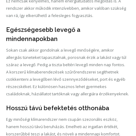
Ez nemcsak kényelmes, hanem energiatudatos megoldás is. A
rendszer akkor működik intenzívebben, amikor valóban szükség
van rá, így elkerülhető a felesleges fogyasztás.
Egészségesebb levegő a
mindennapokban
Sokan csak akkor gondolnak a levegő minőségére, amikor
allergiás tüneteket tapasztalnak, porosnak érzik a lakást vagy túl
száraz a levegő. Pedig a tiszta beltéri levegő minden nap fontos.
A korszerű klímaberendezések szűrőrendszerei segíthetnek
csökkenteni a levegőben lévő szennyeződéseket, port és egyéb
részecskéket. Ez különösen hasznos lehet gyermekes
családoknak, háziállatot tartóknak vagy allergiára érzékenyeknek.
Hosszú távú befektetés otthonába
Egy minőségi klímarendszer nem csupán szezonális eszköz,
hanem hosszú távú beruházás. Emelheti az ingatlan értékét,
korszerűbbé teszi a lakást, és növeli a mindennapi komfortot.