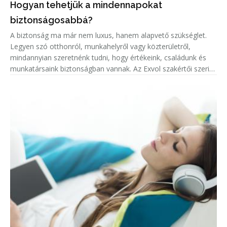
Hogyan tehetjük a mindennapokat
biztonságosabbá?
A biztonság ma már nem luxus, hanem alapvető szükséglet.
Legyen szó otthonról, munkahelyről vagy közterületről,
mindannyian szeretnénk tudni, hogy értékeink, családunk és
munkatársaink biztonságban vannak. Az Exvol szakértői szerint
a modern technológia és a tudatos tervezés együttesen
teremthetik m