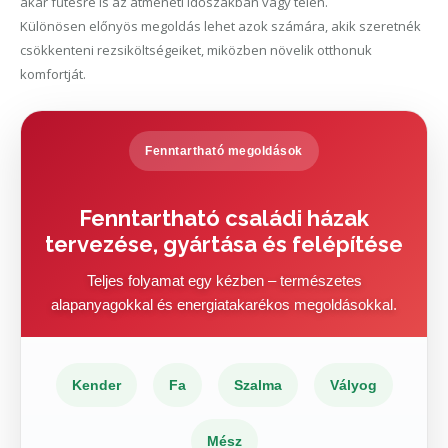
akár fűtésre is az átmeneti időszakban vagy télen.
Különösen előnyös megoldás lehet azok számára, akik szeretnék
csökkenteni rezsiköltségeiket, miközben növelik otthonuk
komfortját.
Fenntartható megoldások
Fenntartható családi házak
tervezése, gyártása és felépítése
Teljes folyamat egy kézben – természetes
alapanyagokkal és energiatakarékos megoldásokkal.
Kender
Fa
Szalma
Vályog
Mész