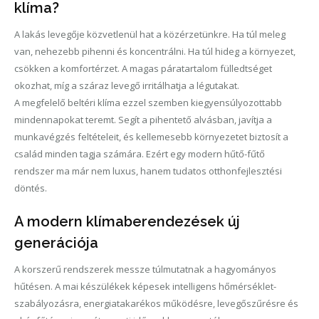
klíma?
A lakás levegője közvetlenül hat a közérzetünkre. Ha túl meleg
van, nehezebb pihenni és koncentrálni. Ha túl hideg a környezet,
csökken a komfortérzet. A magas páratartalom fülledtséget
okozhat, míg a száraz levegő irritálhatja a légutakat.
A megfelelő beltéri klíma ezzel szemben kiegyensúlyozottabb
mindennapokat teremt. Segít a pihentető alvásban, javítja a
munkavégzés feltételeit, és kellemesebb környezetet biztosít a
család minden tagja számára. Ezért egy modern hűtő-fűtő
rendszer ma már nem luxus, hanem tudatos otthonfejlesztési
döntés.
A modern klímaberendezések új
generációja
A korszerű rendszerek messze túlmutatnak a hagyományos
hűtésen. A mai készülékek képesek intelligens hőmérséklet-
szabályozásra, energiatakarékos működésre, levegőszűrésre és