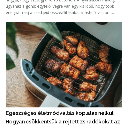
ugyanaz a gond: egyfelől végre van egy kis időd, hogy több
energiát rakj a szettjeid összeállításába, másfelől viszont
szívesebben töltenéd csak egy pólóban és rövidnadrágban a
Egészséges életmódváltás koplalás nélkül:
Hogyan csökkentsük a rejtett zsiradékokat az