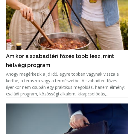
Amikor a szabadtéri főzés több lesz, mint
hétvégi program
Ahogy megérkezik a jó idő, egyre többen vágynak vissza a
kertbe, a teraszra vagy a természetbe. A szabadtéri főzés
ilyenkor nem csupán egy praktikus megoldás, hanem élmény:
családi program, közösségi alkalom, kikapcsolódás,
hagyomány és gasztronómia is egyszerre. Egy jól sikerült
bográcsozás hangula