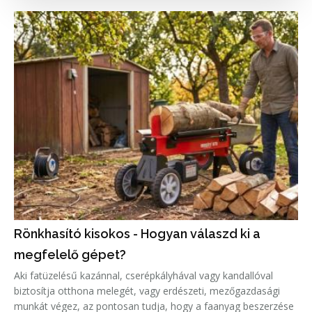
Rönkhasító kisokos - Hogyan válaszd ki a
megfelelő gépet?
Aki fatüzelésű kazánnal, cserépkályhával vagy kandallóval
biztosítja otthona melegét, vagy erdészeti, mezőgazdasági
munkát végez, az pontosan tudja, hogy a faanyag beszerzése