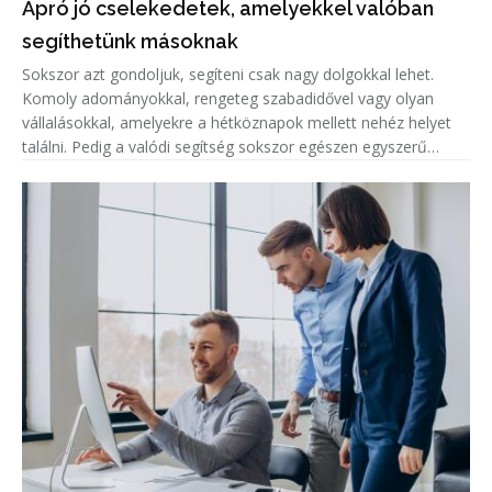
Apró jó cselekedetek, amelyekkel valóban
segíthetünk másoknak
Sokszor azt gondoljuk, segíteni csak nagy dolgokkal lehet.
Komoly adományokkal, rengeteg szabadidővel vagy olyan
vállalásokkal, amelyekre a hétköznapok mellett nehéz helyet
találni. Pedig a valódi segítség sokszor egészen egyszerű
formában jelenik meg.