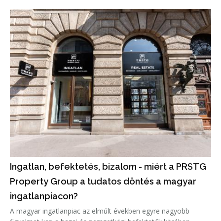
legfontosabb szempontok, és kik gyártják a legmegbízhatóbb
eszközöket.
Ingatlan, befektetés, bizalom - miért a PRSTG
Property Group a tudatos döntés a magyar
ingatlanpiacon?
A magyar ingatlanpiac az elmúlt években egyre nagyobb