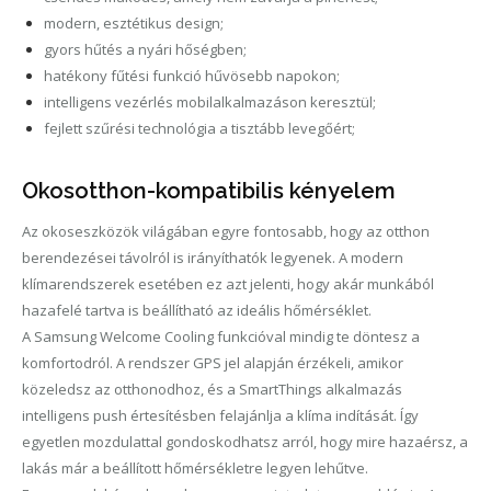
modern, esztétikus design;
gyors hűtés a nyári hőségben;
hatékony fűtési funkció hűvösebb napokon;
intelligens vezérlés mobilalkalmazáson keresztül;
fejlett szűrési technológia a tisztább levegőért;
Okosotthon-kompatibilis kényelem
Az okoseszközök világában egyre fontosabb, hogy az otthon
berendezései távolról is irányíthatók legyenek. A modern
klímarendszerek esetében ez azt jelenti, hogy akár munkából
hazafelé tartva is beállítható az ideális hőmérséklet.
A Samsung Welcome Cooling funkcióval mindig te döntesz a
komfortodról. A rendszer GPS jel alapján érzékeli, amikor
közeledsz az otthonodhoz, és a SmartThings alkalmazás
intelligens push értesítésben felajánlja a klíma indítását. Így
egyetlen mozdulattal gondoskodhatsz arról, hogy mire hazaérsz, a
lakás már a beállított hőmérsékletre legyen lehűtve.