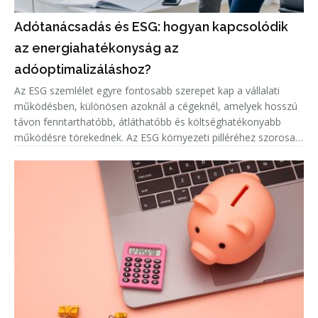
Adótanácsadás és ESG: hogyan kapcsolódik
az energiahatékonyság az
adóoptimalizáláshoz?
Az ESG szemlélet egyre fontosabb szerepet kap a vállalati
működésben, különösen azoknál a cégeknél, amelyek hosszú
távon fenntarthatóbb, átláthatóbb és költséghatékonyabb
működésre törekednek. Az ESG környezeti pilléréhez szorosan
kapcsolódnak az energiahatékonysági fejlesztések, amelyek
nemcsak a v