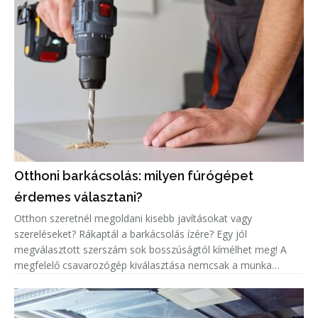
Otthoni barkácsolás: milyen fúrógépet
érdemes választani?
Otthon szeretnél megoldani kisebb javításokat vagy
szereléseket? Rákaptál a barkácsolás ízére? Egy jól
megválasztott szerszám sok bosszúságtól kímélhet meg! A
megfelelő csavarozógép kiválasztása nemcsak a munka
gyorsaságát, hanem az élményét is alapvetően határozza
meg. Nézzük meg együtt, mivel érde