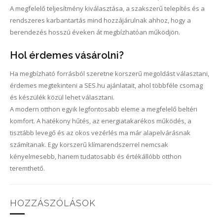
A megfelelő teljesítmény kiválasztása, a szakszerű telepítés és a
rendszeres karbantartás mind hozzájárulnak ahhoz, hogy a
berendezés hosszú éveken át megbízhatóan működjön.
Hol érdemes vásárolni?
Ha megbízható forrásból szeretne korszerű megoldást választani,
érdemes megtekinteni a SES.hu ajánlatait, ahol többféle csomag
és készülék közül lehet választani.
A modern otthon egyik legfontosabb eleme a megfelelő beltéri
komfort. A hatékony hűtés, az energiatakarékos működés, a
tisztább levegő és az okos vezérlés ma már alapelvárásnak
számítanak. Egy korszerű klímarendszerrel nemcsak
kényelmesebb, hanem tudatosabb és értékállóbb otthon
teremthető.
HOZZÁSZÓLÁSOK