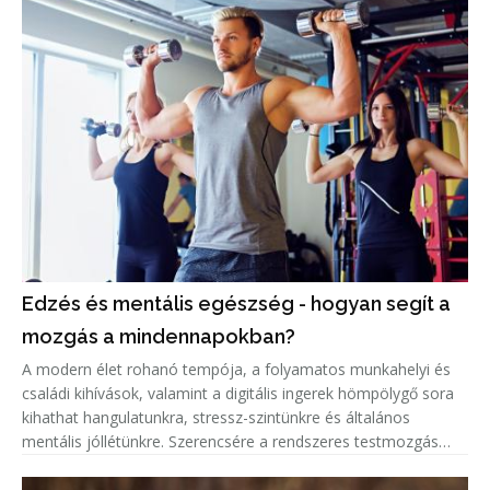
Edzés és mentális egészség - hogyan segít a
mozgás a mindennapokban?
A modern élet rohanó tempója, a folyamatos munkahelyi és
családi kihívások, valamint a digitális ingerek hömpölygő sora
kihathat hangulatunkra, stressz-szintünkre és általános
mentális jóllétünkre. Szerencsére a rendszeres testmozgás
nem csupán a fizikai erőnlétet javítja, hanem az agyunkat is
“átál