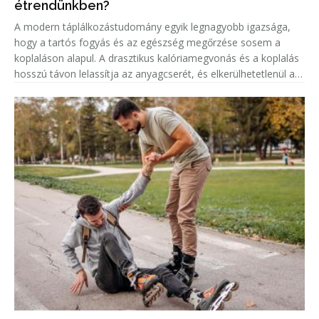
étrendünkben?
A modern táplálkozástudomány egyik legnagyobb igazsága,
hogy a tartós fogyás és az egészség megőrzése sosem a
koplaláson alapul. A drasztikus kalóriamegvonás és a koplalás
hosszú távon lelassítja az anyagcserét, és elkerülhetetlenül a
rettegett jojo-effektushoz vezet a folyamat végén. A valódi és
fe