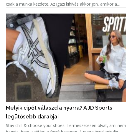
csak a munka kezdete. Az igazi kihívás akkor jön, amikor a
méteres vagy rönkökbe vágott fát hasábokra kell bontani. A
hagyomá
Melyik cipőt válaszd a nyárra? A JD Sports
legütősebb darabjai
Stay chill & choose your shoes. Természetesen olyat, ami nem
hagyja, hogy szétégj a forró betonon. A nyaralással mindig