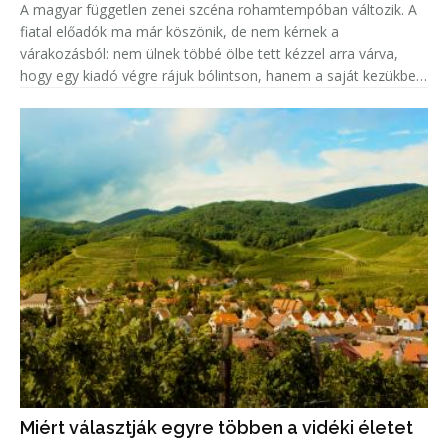
A magyar független zenei szcéna rohamtempóban változik. A
fiatal előadók ma már köszönik, de nem kérnek a
várakozásból: nem ülnek többé ölbe tett kézzel arra várva,
hogy egy kiadó végre rájuk bólintson, hanem a saját kezükbe
veszik az álmaik megvalósítását. Az albumokat közvetlenül a
rajongók finans
Miért választják egyre többen a vidéki életet