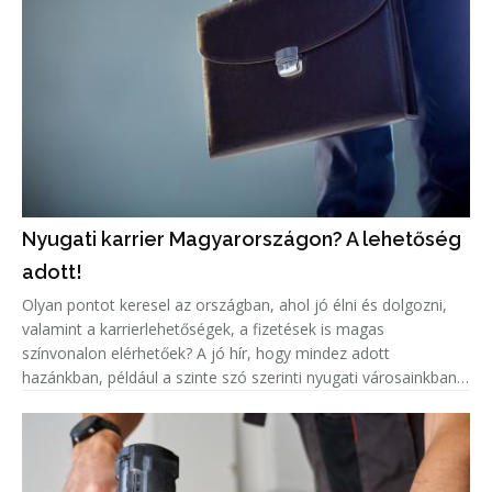
Nyugati karrier Magyarországon? A lehetőség
adott!
Olyan pontot keresel az országban, ahol jó élni és dolgozni,
valamint a karrierlehetőségek, a fizetések is magas
színvonalon elérhetőek? A jó hír, hogy mindez adott
hazánkban, például a szinte szó szerinti nyugati városainkban,
mint Győr vagy Sopron. Utóbbi város kellően eldugott ahhoz,
hogy élvezzü