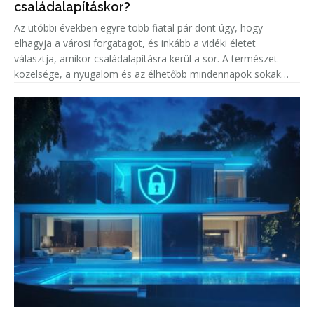
családalapításkor?
Az utóbbi években egyre több fiatal pár dönt úgy, hogy
elhagyja a városi forgatagot, és inkább a vidéki életet
választja, amikor családalapításra kerül a sor. A természet
közelsége, a nyugalom és az élhetőbb mindennapok sokak
számára vonzó alternatívát jelentenek. Vidéken a családok
gyakran megtalál