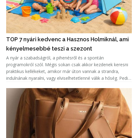
TOP 7 nyári kedvenc a Hasznos Holmiknál, ami
kényelmesebbé teszi a szezont
A nyár a szabadságról, a pihenésről és a spontán
programokról szól. Mégis sokan csak akkor kezdenek keresni
praktikus kellékeket, amikor már úton vannak a strandra,
indulnának nyaralni, vagy elviselhetetlenné válik a hőség. Pedig
néhány jól megválasztott termék rengeteget javíthat a
kényelmen. A Has