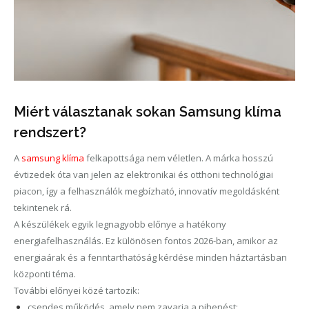
Miért választanak sokan Samsung klíma
rendszert?
A
samsung klíma
felkapottsága nem véletlen. A márka hosszú
évtizedek óta van jelen az elektronikai és otthoni technológiai
piacon, így a felhasználók megbízható, innovatív megoldásként
tekintenek rá.
A készülékek egyik legnagyobb előnye a hatékony
energiafelhasználás. Ez különösen fontos 2026-ban, amikor az
energiaárak és a fenntarthatóság kérdése minden háztartásban
központi téma.
További előnyei közé tartozik:
csendes működés, amely nem zavarja a pihenést;