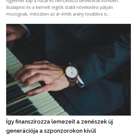
figyelmet kap a hazai és nemzetközi befektetők körében.
Budapest és a kiemelt régiók stabil növekedési pályán
mozognak, miközben az ár-érték arány továbbra is
versenyképes Nyugat-Európához képest. Ebben a
környezetben kulcsfontosságú, hogy az ing
Így finanszírozza lemezeit a zenészek új
generációja a szponzorokon kívül