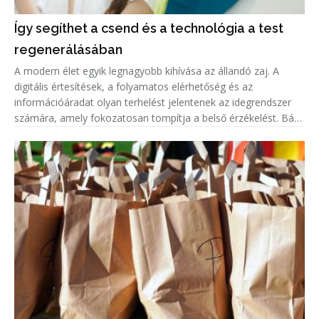
Így segíthet a csend és a technológia a test
regenerálásában
A modern élet egyik legnagyobb kihívása az állandó zaj. A
digitális értesítések, a folyamatos elérhetőség és az
információáradat olyan terhelést jelentenek az idegrendszer
számára, amely fokozatosan tompítja a belső érzékelést. Bár
ma minden korábbinál több eszköz áll rendelkezésünkre a test
működés