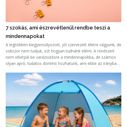
7 szokás, ami észrevétlenül rendbe teszi a
mindennapokat
A legtöbben kiegyensúlyozott, jól szervezett életre vágyunk, de
sokszor nem tudjuk, ezt hogyan tudnánk elérni. A rendszert
nem vihetjük be varázsütésre a mindennapokba, de számos
olyan apró, tudatos döntést hozhatunk, ami ebbe az irányba
vezet bennünket. A mindennapi szokásaink határozzák meg,
menny