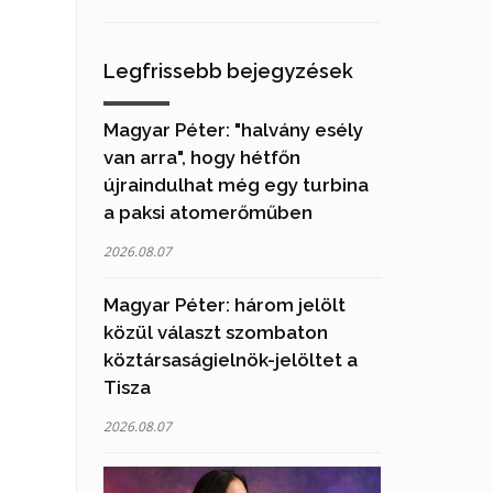
Legfrissebb bejegyzések
Magyar Péter: "halvány esély
van arra", hogy hétfőn
újraindulhat még egy turbina
a paksi atomerőműben
2026.08.07
Magyar Péter: három jelölt
közül választ szombaton
köztársaságielnök-jelöltet a
Tisza
2026.08.07