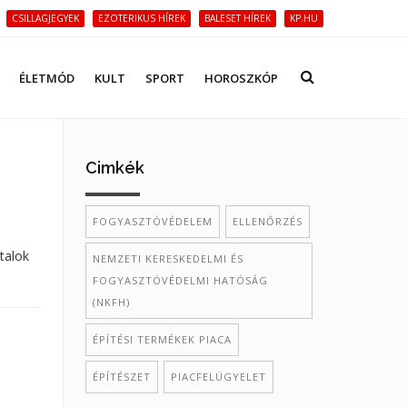
CSILLAGJEGYEK
EZOTERIKUS HÍREK
BALESET HÍREK
KP.HU
ÉLETMÓD
KULT
SPORT
HOROSZKÓP
Cimkék
FOGYASZTÓVÉDELEM
ELLENŐRZÉS
talok
NEMZETI KERESKEDELMI ÉS
FOGYASZTÓVÉDELMI HATÓSÁG
(NKFH)
ÉPÍTÉSI TERMÉKEK PIACA
ÉPÍTÉSZET
PIACFELÜGYELET