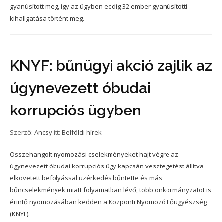
gyanúsított meg, így az ügyben eddig 32 ember gyanúsítotti
kihallgatása történt meg.
KNYF: bűnügyi akció zajlik az
úgynevezett óbudai
korrupciós ügyben
Szerző:
Ancsy
itt:
Belföldi hírek
Összehangolt nyomozási cselekményeket hajt végre az
úgynevezett óbudai korrupciós ügy kapcsán vesztegetést állítva
elkövetett befolyással üzérkedés bűntette és más
bűncselekmények miatt folyamatban lévő, több önkormányzatot is
érintő nyomozásában kedden a Központi Nyomozó Főügyészség
(KNYF).