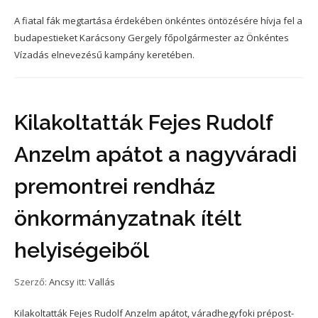
A fiatal fák megtartása érdekében önkéntes öntözésére hívja fel a
budapestieket Karácsony Gergely főpolgármester az Önkéntes
Vízadás elnevezésű kampány keretében.
Kilakoltatták Fejes Rudolf
Anzelm apátot a nagyváradi
premontrei rendház
önkormányzatnak ítélt
helyiségeiből
Szerző:
Ancsy
itt:
Vallás
Kilakoltatták Fejes Rudolf Anzelm apátot, váradhegyfoki prépost-