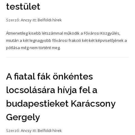
testület
Szerző:
Ancsy
itt:
Belföldi hírek
Átmenetileg kisebb létszámmal működik a Fővárosi Közgyűlés,
miután a két legnagyobb fővárosi frakció két-két képviselőjének a
pótlása még nem történt meg.
A fiatal fák önkéntes
locsolására hívja fel a
budapestieket Karácsony
Gergely
Szerző:
Ancsy
itt:
Belföldi hírek