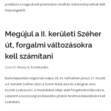
prelátust a nagyváradi premontrei rendház önkormányzatnak ítélt
helyiségeiből.
Megújul a II. kerületi Széher
út, forgalmi változásokra
kell számítani
Szerző:
Ancsy
itt:
közlekedés
Burkolatjavítást végeznek május 26. és várhatóan június 21. között
a II. kerületi Széher úton a Szerb Antal utca és a Bognár utca
közötti szakaszon; a munkálatok ideje alatt forgalomkorlátozásra,
valamint a közösségi közlekedési járatok terelt közlekedésére kell
számítani.