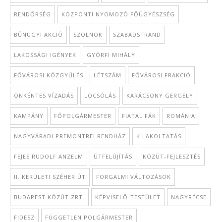
RENDŐRSÉG
KÖZPONTI NYOMOZÓ FŐÜGYÉSZSÉG
BŰNÜGYI AKCIÓ
SZOLNOK
SZABADSTRAND
LAKOSSÁGI IGÉNYEK
GYÖRFI MIHÁLY
FŐVÁROSI KÖZGYŰLÉS
LÉTSZÁM
FŐVÁROSI FRAKCIÓ
ÖNKÉNTES VÍZADÁS
LOCSÓLÁS
KARÁCSONY GERGELY
KAMPÁNY
FŐPOLGÁRMESTER
FIATAL FÁK
ROMÁNIA
NAGYVÁRADI PREMONTREI RENDHÁZ
KILAKOLTATÁS
FEJES RUDOLF ANZELM
ÚTFELÚJÍTÁS
KÖZÚT-FEJLESZTÉS
II. KERÜLETI SZÉHER ÚT
FORGALMI VÁLTOZÁSOK
BUDAPEST KÖZÚT ZRT.
KÉPVISELŐ-TESTÜLET
NAGYRÉCSE
FIDESZ
FÜGGETLEN POLGÁRMESTER