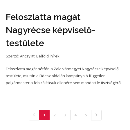
Feloszlatta magát
Nagyrécse képviselő-
testülete
Szerző:
Ancsy
itt:
Belföldi hírek
Feloszlatta magát hétfőn a Zala vármegyei Nagyrécse képviselő-
testülete, miután a Fidesz oldalán kampányoló független
polgármester a felszólításuk ellenére sem mondott le tisztségéről.
1
2
3
4
5