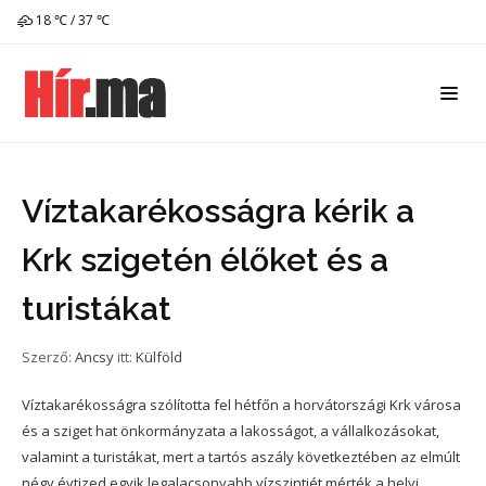
18 ℃ / 37 ℃
Víztakarékosságra kérik a
Krk szigetén élőket és a
turistákat
Szerző:
Ancsy
itt:
Külföld
Víztakarékosságra szólította fel hétfőn a horvátországi Krk városa
és a sziget hat önkormányzata a lakosságot, a vállalkozásokat,
valamint a turistákat, mert a tartós aszály következtében az elmúlt
négy évtized egyik legalacsonyabb vízszintjét mérték a helyi