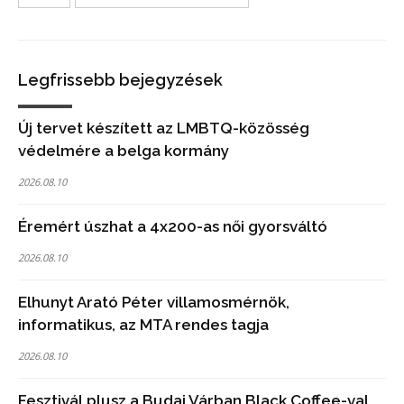
Legfrissebb bejegyzések
Új tervet készített az LMBTQ-közösség
védelmére a belga kormány
2026.08.10
Éremért úszhat a 4x200-as női gyorsváltó
2026.08.10
Elhunyt Arató Péter villamosmérnök,
informatikus, az MTA rendes tagja
2026.08.10
Fesztivál plusz a Budai Várban Black Coffee-val