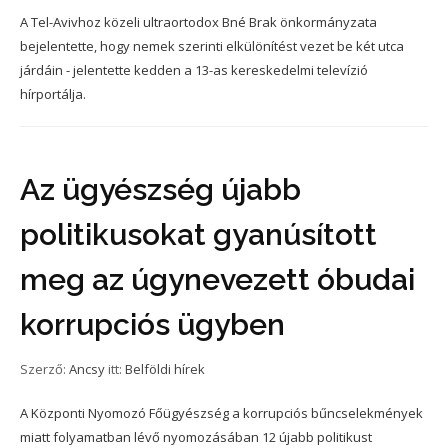
A Tel-Avivhoz közeli ultraortodox Bné Brak önkormányzata
bejelentette, hogy nemek szerinti elkülönítést vezet be két utca
járdáin - jelentette kedden a 13-as kereskedelmi televízió
hírportálja.
Az ügyészség újabb
politikusokat gyanúsított
meg az úgynevezett óbudai
korrupciós ügyben
Szerző:
Ancsy
itt:
Belföldi hírek
A Központi Nyomozó Főügyészség a korrupciós bűncselekmények
miatt folyamatban lévő nyomozásában 12 újabb politikust