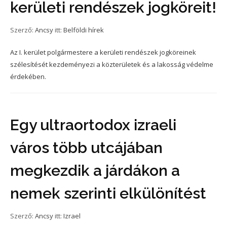
kerületi rendészek jogköreit!
Szerző:
Ancsy
itt:
Belföldi hírek
Az I. kerület polgármestere a kerületi rendészek jogköreinek
szélesítését kezdeményezi a közterületek és a lakosság védelme
érdekében.
Egy ultraortodox izraeli
város több utcájában
megkezdik a járdákon a
nemek szerinti elkülönítést
Szerző:
Ancsy
itt:
Izrael