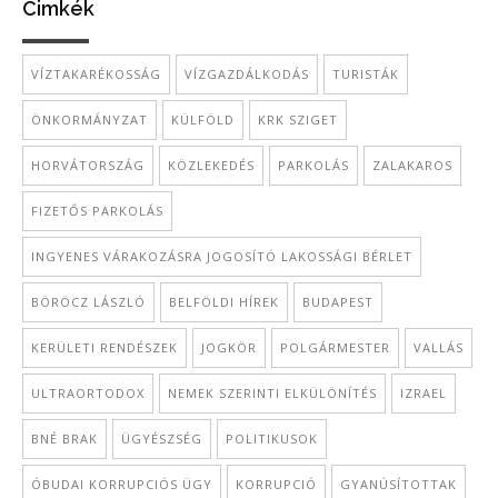
Cimkék
VÍZTAKARÉKOSSÁG
VÍZGAZDÁLKODÁS
TURISTÁK
ÖNKORMÁNYZAT
KÜLFÖLD
KRK SZIGET
HORVÁTORSZÁG
KÖZLEKEDÉS
PARKOLÁS
ZALAKAROS
FIZETŐS PARKOLÁS
INGYENES VÁRAKOZÁSRA JOGOSÍTÓ LAKOSSÁGI BÉRLET
BÖRÖCZ LÁSZLÓ
BELFÖLDI HÍREK
BUDAPEST
KERÜLETI RENDÉSZEK
JOGKÖR
POLGÁRMESTER
VALLÁS
ULTRAORTODOX
NEMEK SZERINTI ELKÜLÖNÍTÉS
IZRAEL
BNÉ BRAK
ÜGYÉSZSÉG
POLITIKUSOK
ÓBUDAI KORRUPCIÓS ÜGY
KORRUPCIÓ
GYANÚSÍTOTTAK