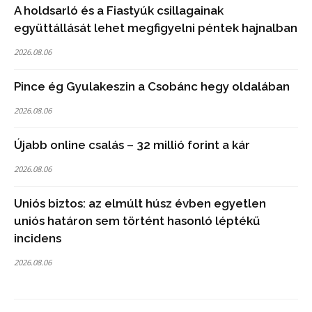
A holdsarló és a Fiastyúk csillagainak
együttállását lehet megfigyelni péntek hajnalban
2026.08.06
Pince ég Gyulakeszin a Csobánc hegy oldalában
2026.08.06
Újabb online csalás – 32 millió forint a kár
2026.08.06
Uniós biztos: az elmúlt húsz évben egyetlen
uniós határon sem történt hasonló léptékű
incidens
2026.08.06