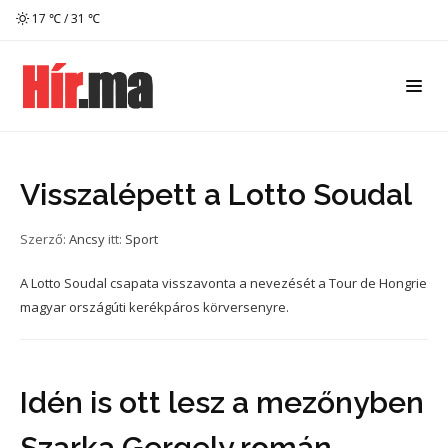
17 ℃ / 31 ℃
Visszalépett a Lotto Soudal
Szerző:
Ancsy
itt:
Sport
A Lotto Soudal csapata visszavonta a nevezését a Tour de Hongrie
magyar országúti kerékpáros körversenyre.
Idén is ott lesz a mezőnyben
Szarka Gergely román