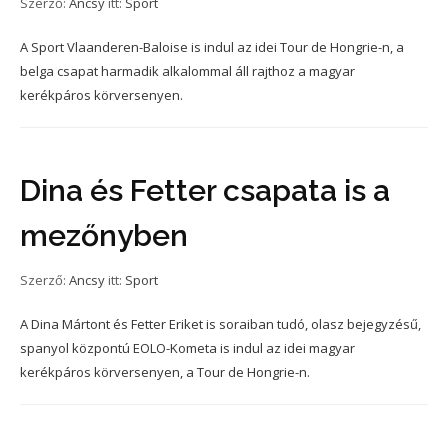
Szerző:
Ancsy
itt:
Sport
A Sport Vlaanderen-Baloise is indul az idei Tour de Hongrie-n, a
belga csapat harmadik alkalommal áll rajthoz a magyar
kerékpáros körversenyen.
Dina és Fetter csapata is a
mezőnyben
Szerző:
Ancsy
itt:
Sport
A Dina Mártont és Fetter Eriket is soraiban tudó, olasz bejegyzésű,
spanyol központú EOLO-Kometa is indul az idei magyar
kerékpáros körversenyen, a Tour de Hongrie-n.