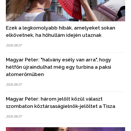
Ezek a legkomolyabb hibák, amelyeket sokan
elkövetnek, ha hőhullám idején utaznak
2026.08.07
Magyar Péter: "halvány esély van arra", hogy
hétfőn újraindulhat még egy turbina a paksi
atomerőműben
2026.08.07
Magyar Péter: három jelölt közül választ
szombaton köztársaságielnök-jelöltet a Tisza
2026.08.07