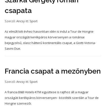
csapata
Szerző:
Ancsy
itt:
Sport
Az elmúlt két évhez hasonlóan idén is indul a Tour de Hongrie
magyar országúti kerékpáros körversenyen a romániai
bejegyzésű, olasz hátterű kontinentális csapat, a Giotti Victoria-
Savini Due.
Francia csapat a mezőnyben
Szerző:
Ancsy
itt:
Sport
A francia B&B Hotels-KTM együttese is rajthoz áll a magyar
országúti kerékpáros körversenyen - közölték szerdán a Tour de
Hongrie szervezői.