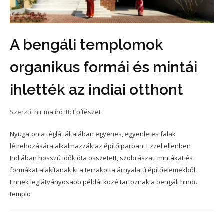
A bengáli templomok
organikus formái és mintái
ihlették az indiai otthont
Szerző:
hir.ma író
itt:
Építészet
Nyugaton a téglát általában egyenes, egyenletes falak
létrehozására alkalmazzák az építőiparban. Ezzel ellenben
Indiában hosszú idők óta összetett, szobrászati mintákat és
formákat alakítanak ki a terrakotta árnyalatú építőelemekből.
Ennek leglátványosabb példái közé tartoznak a bengáli hindu
templo