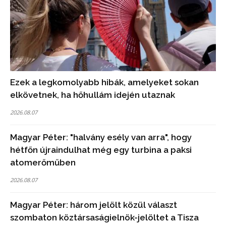
Ezek a legkomolyabb hibák, amelyeket sokan
elkövetnek, ha hőhullám idején utaznak
2026.08.07
Magyar Péter: "halvány esély van arra", hogy
hétfőn újraindulhat még egy turbina a paksi
atomerőműben
2026.08.07
Magyar Péter: három jelölt közül választ
szombaton köztársaságielnök-jelöltet a Tisza