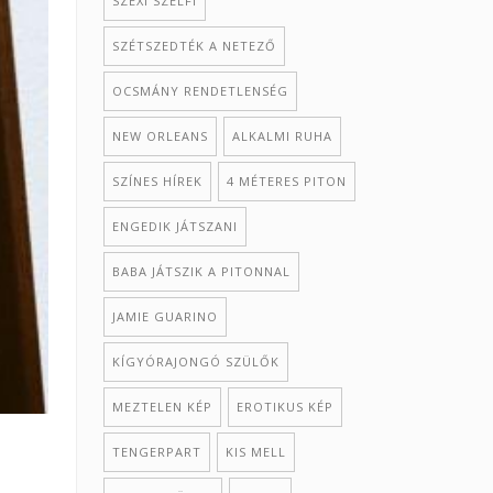
SZEXI SZELFI
SZÉTSZEDTÉK A NETEZŐ
OCSMÁNY RENDETLENSÉG
NEW ORLEANS
ALKALMI RUHA
SZÍNES HÍREK
4 MÉTERES PITON
ENGEDIK JÁTSZANI
BABA JÁTSZIK A PITONNAL
JAMIE GUARINO
KÍGYÓRAJONGÓ SZÜLŐK
MEZTELEN KÉP
EROTIKUS KÉP
TENGERPART
KIS MELL