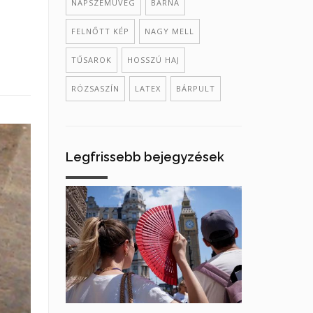
NAPSZEMÜVEG
BARNA
FELNŐTT KÉP
NAGY MELL
TŰSAROK
HOSSZÚ HAJ
RÓZSASZÍN
LATEX
BÁRPULT
Legfrissebb bejegyzések