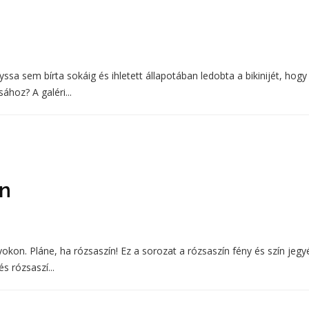
yssa sem bírta sokáig és ihletett állapotában ledobta a bikinijét, hogy
ához? A galéri...
en
okon. Pláne, ha rózsaszín! Ez a sorozat a rózsaszín fény és szín jeg
és rózsaszí...