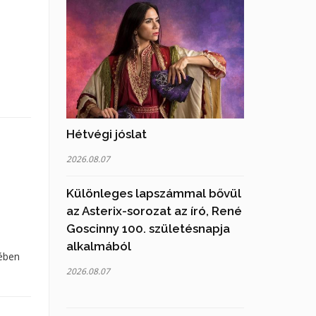
Hétvégi jóslat
2026.08.07
Különleges lapszámmal bővül
az Asterix-sorozat az író, René
Goscinny 100. születésnapja
alkalmából
yében
2026.08.07