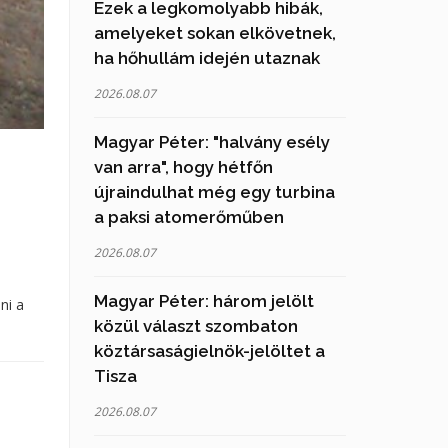
Ezek a legkomolyabb hibák,
amelyeket sokan elkövetnek,
ha hőhullám idején utaznak
2026.08.07
Magyar Péter: "halvány esély
van arra", hogy hétfőn
újraindulhat még egy turbina
a paksi atomerőműben
2026.08.07
Magyar Péter: három jelölt
ni a
közül választ szombaton
köztársaságielnök-jelöltet a
Tisza
2026.08.07