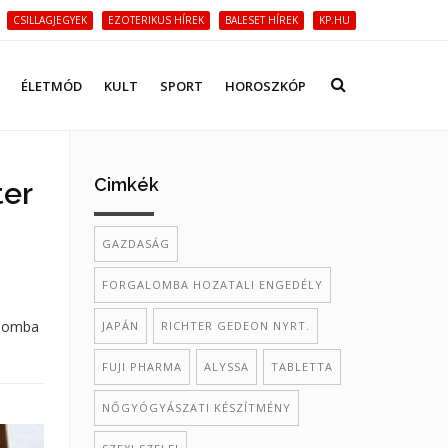
CSILLAGJEGYEK
EZOTERIKUS HÍREK
BALESET HÍREK
KP.HU
ÉLETMÓD
KULT
SPORT
HOROSZKÓP
Cimkék
ter
GAZDASÁG
FORGALOMBA HOZATALI ENGEDÉLY
alomba
JAPÁN
RICHTER GEDEON NYRT.
FUJI PHARMA
ALYSSA
TABLETTA
NŐGYÓGYÁSZATI KÉSZÍTMÉNY