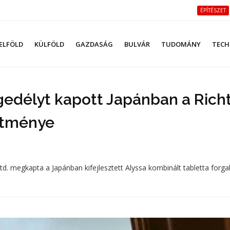
ÉPÍTÉSZET
ELFÖLD
KÜLFÖLD
GAZDASÁG
BULVÁR
TUDOMÁNY
TECH
edélyt kapott Japánban a Rich
ítménye
Ltd. megkapta a Japánban kifejlesztett Alyssa kombinált tabletta forg