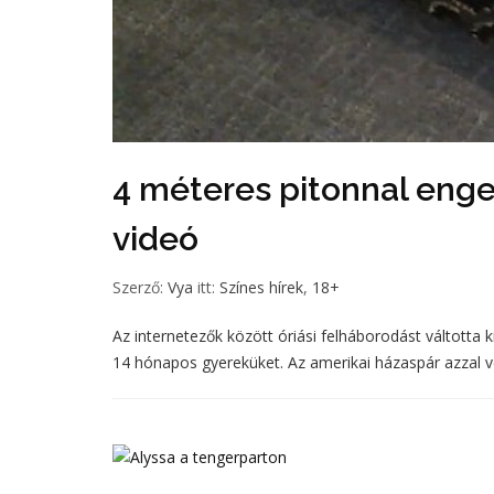
4 méteres pitonnal enged
videó
Szerző:
Vya
itt:
Színes hírek
,
18+
Az internetezők között óriási felháborodást váltotta 
14 hónapos gyereküket. Az amerikai házaspár azzal v