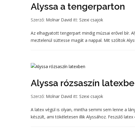
Alyssa a tengerparton
Szerző:
Molnar David
itt:
Szexi csajok
Az elhagyatott tengerpart mindig múzsai erővel bír. Al
meztelenül süttesse magát a nappal. Mit szóltok Alyss
Alyssa rózsaszín latexb
Szerző:
Molnar David
itt:
Szexi csajok
A latex végül is olyan, mintha semmi sem lenne a lány
készült, ami tökéletesen illik Alyssához. Feszülő latex 