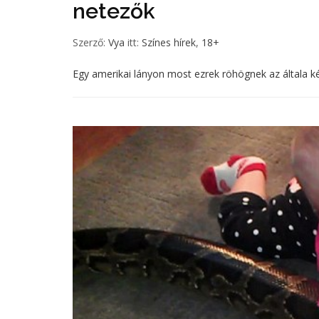
netezők
Szerző:
Vya
itt:
Színes hírek
,
18+
Egy amerikai lányon most ezrek röhögnek az általa kész