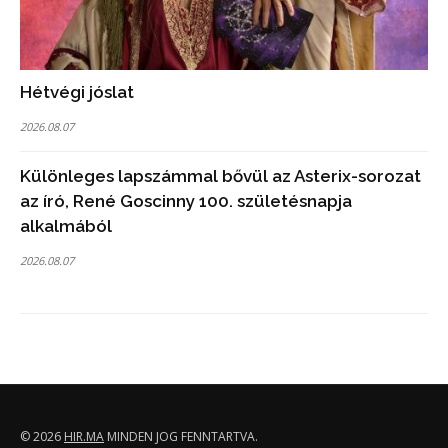
Hétvégi jóslat
2026.08.07
Különleges lapszámmal bővül az Asterix-sorozat
az író, René Goscinny 100. születésnapja
alkalmából
2026.08.07
© 2026
HIR.MA
MINDEN JOG FENNTARTVA.