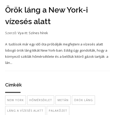
Örök láng a New York-i
vízesés alatt
Szerző:
Vya
itt:
Színes hírek
A tudósok már egy idő óta próbálják megfejteni a vízesés alatt
lobogó örök láng titkát New York-ban. Eddig úgy gondolták, hogy a
környező sziklák hőmérséklete és a belőlük kitörő gázok tartják a
lán...
Cimkék
NEW YORK
HŐMÉRSÉKLET
METÁN
ÖRÖK LÁNG
LÁNG A VÍZESÉS ALATT
PALAKŐZET