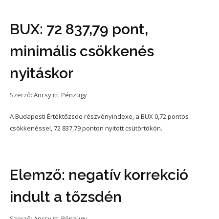
BUX: 72 837,79 pont,
minimális csökkenés
nyitáskor
Szerző:
Ancsy
itt:
Pénzügy
A Budapesti Értéktőzsde részvényindexe, a BUX 0,72 pontos
csökkenéssel, 72 837,79 ponton nyitott csütörtökön.
Elemző: negatív korrekció
indult a tőzsdén
Szerző:
Ancsy
itt:
Pénzügy