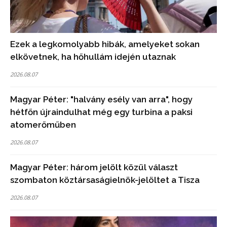
Ezek a legkomolyabb hibák, amelyeket sokan
elkövetnek, ha hőhullám idején utaznak
2026.08.07
Magyar Péter: "halvány esély van arra", hogy
hétfőn újraindulhat még egy turbina a paksi
atomerőműben
2026.08.07
Magyar Péter: három jelölt közül választ
szombaton köztársaságielnök-jelöltet a Tisza
2026.08.07