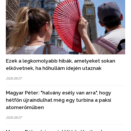
Ezek a legkomolyabb hibák, amelyeket sokan
elkövetnek, ha hőhullám idején utaznak
2026.08.07
Magyar Péter: "halvány esély van arra", hogy
hétfőn újraindulhat még egy turbina a paksi
atomerőműben
2026.08.07