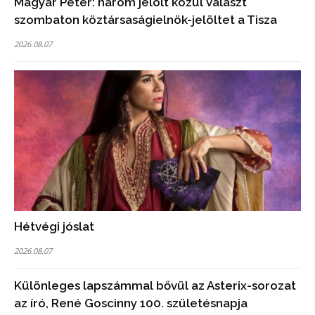
Magyar Péter: három jelölt közül választ
szombaton köztársaságielnök-jelöltet a Tisza
2026.08.07
Hétvégi jóslat
2026.08.07
Különleges lapszámmal bővül az Asterix-sorozat
az író, René Goscinny 100. születésnapja