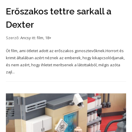
Erőszakos tettre sarkall a
Dexter
Szerző:
Ancsy
itt:
film
,
18+
Öt film, ami ötletet adott az erőszakos gonosztevőknek.Horrort és
krimit általában azért néznek az emberek, hogy kikapcsolódjanak,
és nem azért, hogy ihletet merítsenek a látottakból, mégis azóta
zajl...