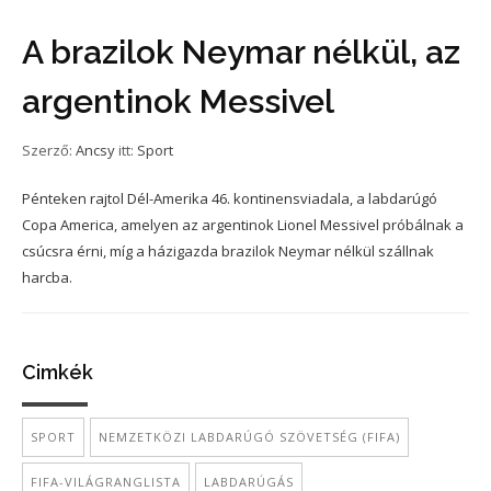
A brazilok Neymar nélkül, az
argentinok Messivel
Szerző:
Ancsy
itt:
Sport
Pénteken rajtol Dél-Amerika 46. kontinensviadala, a labdarúgó
Copa America, amelyen az argentinok Lionel Messivel próbálnak a
csúcsra érni, míg a házigazda brazilok Neymar nélkül szállnak
harcba.
Cimkék
SPORT
NEMZETKÖZI LABDARÚGÓ SZÖVETSÉG (FIFA)
FIFA-VILÁGRANGLISTA
LABDARÚGÁS