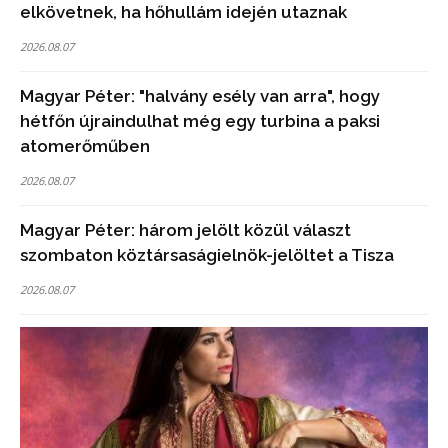
elkövetnek, ha hőhullám idején utaznak
2026.08.07
Magyar Péter: "halvány esély van arra", hogy
hétfőn újraindulhat még egy turbina a paksi
atomerőműben
2026.08.07
Magyar Péter: három jelölt közül választ
szombaton köztársaságielnök-jelöltet a Tisza
2026.08.07