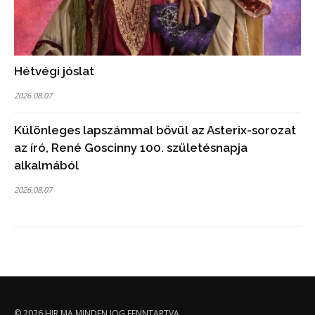
Hétvégi jóslat
2026.08.07
Különleges lapszámmal bővül az Asterix-sorozat
az író, René Goscinny 100. születésnapja
alkalmából
2026.08.07
© 2026
HIR.MA
MINDEN JOG FENNTARTVA.