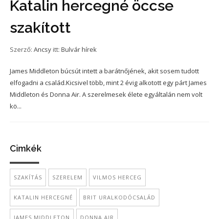
Katalin hercegné öccse
szakított
Szerző:
Ancsy
itt:
Bulvár hírek
James Middleton búcsút intett a barátnőjének, akit sosem tudott
elfogadni a család.Kicsivel több, mint 2 évig alkotott egy párt James
Middleton és Donna Air. A szerelmesek élete egyáltalán nem volt
kö...
Cimkék
SZAKÍTÁS
SZERELEM
VILMOS HERCEG
KATALIN HERCEGNÉ
BRIT URALKODÓCSALÁD
JAMES MIDDLETON
DONNA AIR