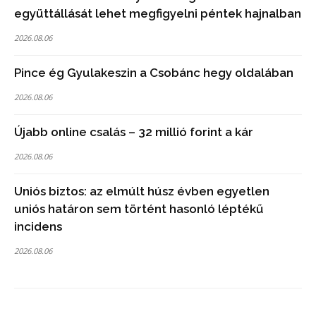
együttállását lehet megfigyelni péntek hajnalban
2026.08.06
Pince ég Gyulakeszin a Csobánc hegy oldalában
2026.08.06
Újabb online csalás – 32 millió forint a kár
2026.08.06
Uniós biztos: az elmúlt húsz évben egyetlen
uniós határon sem történt hasonló léptékű
incidens
2026.08.06