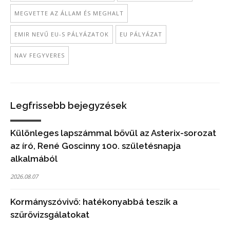
MEGVETTE AZ ÁLLAM ÉS MEGHALT
EMIR NEVŰ EU-S PÁLYÁZATOK
EU PÁLYÁZAT
NAV FEGYVERES
Legfrissebb bejegyzések
Különleges lapszámmal bővül az Asterix-sorozat
az író, René Goscinny 100. születésnapja
alkalmából
2026.08.07
Kormányszóvivő: hatékonyabbá teszik a
szűrővizsgálatokat