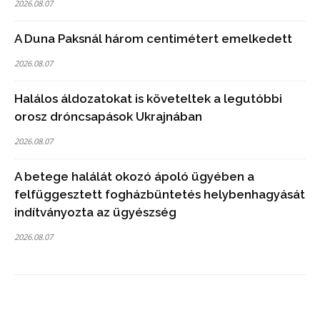
2026.08.07
A Duna Paksnál három centimétert emelkedett
2026.08.07
Halálos áldozatokat is követeltek a legutóbbi
orosz dróncsapások Ukrajnában
2026.08.07
A betege halálát okozó ápoló ügyében a
felfüggesztett fogházbüntetés helybenhagyását
indítványozta az ügyészség
2026.08.07