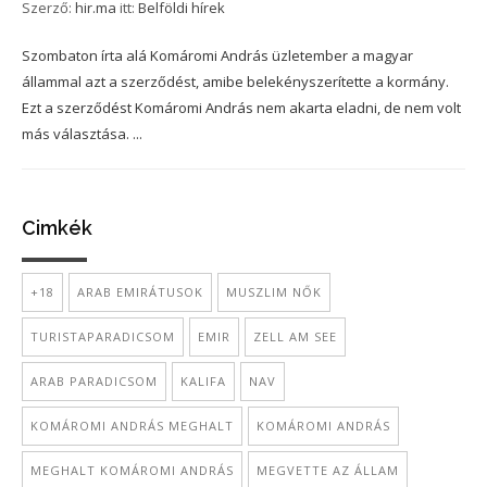
Szerző:
hir.ma
itt:
Belföldi hírek
Szombaton írta alá Komáromi András üzletember a magyar
állammal azt a szerződést, amibe belekényszerítette a kormány.
Ezt a szerződést Komáromi András nem akarta eladni, de nem volt
más választása. ...
Cimkék
+18
ARAB EMIRÁTUSOK
MUSZLIM NŐK
TURISTAPARADICSOM
EMIR
ZELL AM SEE
ARAB PARADICSOM
KALIFA
NAV
KOMÁROMI ANDRÁS MEGHALT
KOMÁROMI ANDRÁS
MEGHALT KOMÁROMI ANDRÁS
MEGVETTE AZ ÁLLAM