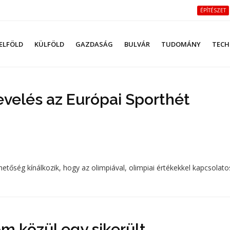
ÉPÍTÉSZET
ELFÖLD
KÜLFÖLD
GAZDASÁG
BULVÁR
TUDOMÁNY
TECH
evelés az Európai Sporthét
etőség kínálkozik, hogy az olimpiával, olimpiai értékekkel kapcsolato
m közül egy sikerült