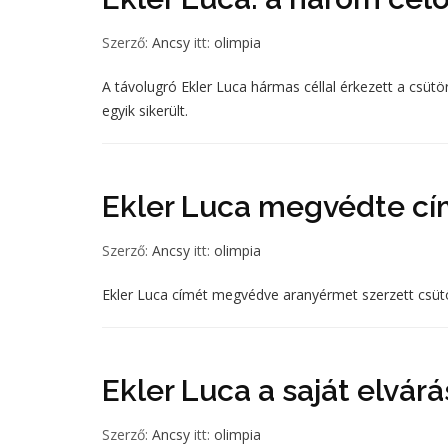
Szerző:
Ancsy
itt:
olimpia
A távolugró Ekler Luca hármas céllal érkezett a csütö
egyik sikerült.
Ekler Luca megvédte cí
Szerző:
Ancsy
itt:
olimpia
Ekler Luca címét megvédve aranyérmet szerzett csütö
Ekler Luca a saját elvár
Szerző:
Ancsy
itt:
olimpia