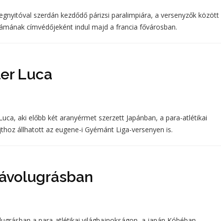
gnyitóval szerdán kezdődő párizsi paralimpiára, a versenyzők között 
számának címvédőjeként indul majd a francia fővárosban.
ler Luca
uca, aki előbb két aranyérmet szerzett Japánban, a para-atlétikai
thoz állhatott az eugene-i Gyémánt Liga-versenyen is.
távolugrásban
ugrásban a para-atlétikai világbajnokságon, a japán Kóbéban.