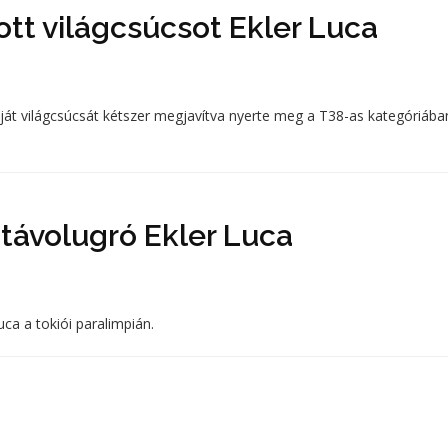
tott világcsúcsot Ekler Luca
saját világcsúcsát kétszer megjavítva nyerte meg a T38-as kategóriába
 távolugró Ekler Luca
ca a tokiói paralimpián.