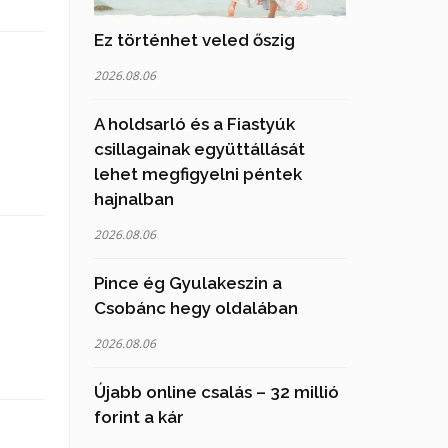
Ez történhet veled őszig
2026.08.06
A holdsarló és a Fiastyúk
csillagainak együttállását
lehet megfigyelni péntek
hajnalban
2026.08.06
Pince ég Gyulakeszin a
Csobánc hegy oldalában
2026.08.06
Újabb online csalás – 32 millió
forint a kár