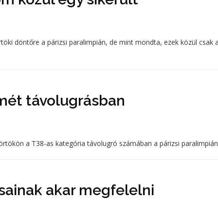
rtöki döntőre a párizsi paralimpián, de mint mondta, ezek közül csak 
mét távolugrásban
rtökön a T38-as kategória távolugró számában a párizsi paralimpián
ásainak akar megfelelni