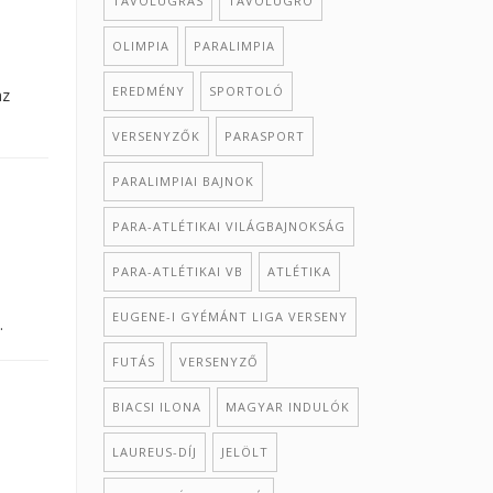
TÁVOLUGRÁS
TÁVOLUGRÓ
OLIMPIA
PARALIMPIA
EREDMÉNY
SPORTOLÓ
az
VERSENYZŐK
PARASPORT
PARALIMPIAI BAJNOK
PARA-ATLÉTIKAI VILÁGBAJNOKSÁG
PARA-ATLÉTIKAI VB
ATLÉTIKA
EUGENE-I GYÉMÁNT LIGA VERSENY
.
FUTÁS
VERSENYZŐ
BIACSI ILONA
MAGYAR INDULÓK
LAUREUS-DÍJ
JELÖLT