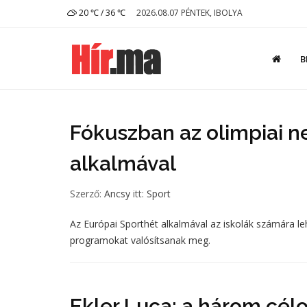
20 ℃ / 36 ℃
2026.08.07 PÉNTEK, IBOLYA
B
Fókuszban az olimpiai n
alkalmával
Szerző:
Ancsy
itt:
Sport
Az Európai Sporthét alkalmával az iskolák számára leh
programokat valósítsanak meg.
Ekler Luca: a három célo