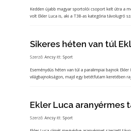
Kedden újabb magyar sportolói csoport kelt útra a me
volt Ekler Luca is, aki a T38-as kategória távolugró 
Sikeres héten van túl Ek
Szerző:
Ancsy
itt:
Sport
Eseménydús héten van túl a paralimpiai bajnok Ekler L
világbajnokságon, majd egy betétfutam keretében raj
Ekler Luca aranyérmes 
Szerző:
Ancsy
itt:
Sport
Ekler Luca címét megvédve aranyérmet szerzett távol