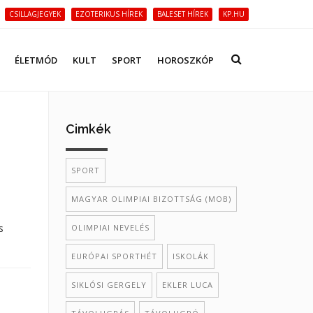
CSILLAGJEGYEK
EZOTERIKUS HÍREK
BALESET HÍREK
KP.HU
ÉLETMÓD
KULT
SPORT
HOROSZKÓP
Cimkék
SPORT
MAGYAR OLIMPIAI BIZOTTSÁG (MOB)
s
OLIMPIAI NEVELÉS
EURÓPAI SPORTHÉT
ISKOLÁK
SIKLÓSI GERGELY
EKLER LUCA