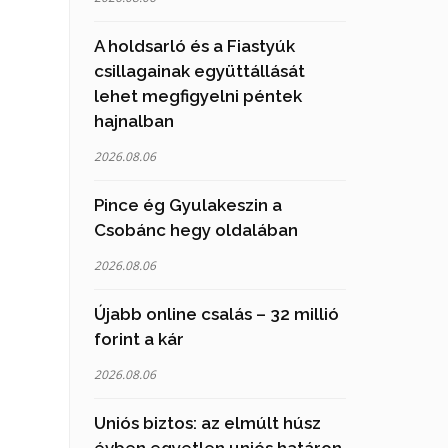
A holdsarló és a Fiastyúk
csillagainak együttállását
lehet megfigyelni péntek
hajnalban
2026.08.06
Pince ég Gyulakeszin a
Csobánc hegy oldalában
2026.08.06
Újabb online csalás – 32 millió
forint a kár
2026.08.06
Uniós biztos: az elmúlt húsz