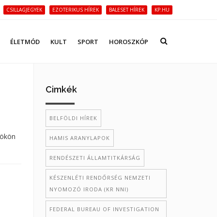
CSILLAGJEGYEK
EZOTERIKUS HÍREK
BALESET HÍREK
KP.HU
ÉLETMÓD
KULT
SPORT
HOROSZKÓP
Cimkék
BELFÖLDI HÍREK
tökön
HAMIS ARANYLAPOK
RENDÉSZETI ÁLLAMTITKÁRSÁG
KÉSZENLÉTI RENDŐRSÉG NEMZETI
NYOMOZÓ IRODA (KR NNI)
FEDERAL BUREAU OF INVESTIGATION