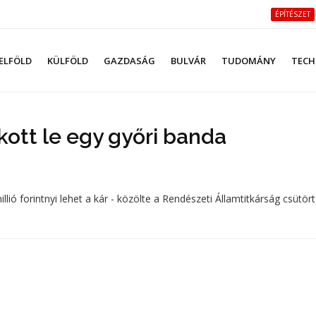
ÉPÍTÉSZET
ELFÖLD
KÜLFÖLD
GAZDASÁG
BULVÁR
TUDOMÁNY
TECH
ott le egy győri banda
lió forintnyi lehet a kár - közölte a Rendészeti Államtitkárság csütör