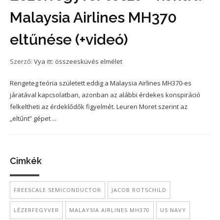
Malaysia Airlines MH370
eltűnése (+videó)
Szerző:
Vya
itt:
összeesküvés elmélet
Rengeteg teória született eddig a Malaysia Airlines MH370-es
járatával kapcsolatban, azonban az alábbi érdekes konspiráció
felkeltheti az érdeklődők figyelmét. Leuren Moret szerint az
„eltűnt” gépet ...
Cimkék
FREESCALE SEMICONDUCTOR
JACOB ROTSCHILD
LÉZERFEGYVER
MALAYSIA AIRLINES MH370
US NAVY