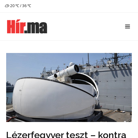
20 ℃ / 36 ℃
Lézerfegyver teszt – kontra