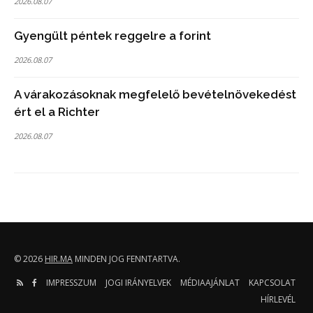
2026.08.07
Gyengült péntek reggelre a forint
2026.08.07
A várakozásoknak megfelelő bevételnövekedést
ért el a Richter
2026.08.07
© 2026
HIR.MA
MINDEN JOG FENNTARTVA.
IMPRESSZUM
JOGI IRÁNYELVEK
MÉDIAAJÁNLAT
KAPCSOLAT
HÍRLEVÉL