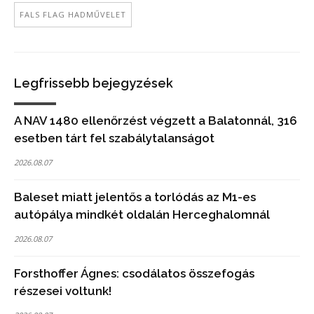
FALS FLAG HADMŰVELET
Legfrissebb bejegyzések
A NAV 1480 ellenőrzést végzett a Balatonnál, 316
esetben tárt fel szabálytalanságot
2026.08.07
Baleset miatt jelentős a torlódás az M1-es
autópálya mindkét oldalán Herceghalomnál
2026.08.07
Forsthoffer Ágnes: csodálatos összefogás
részesei voltunk!