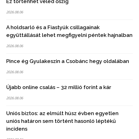
Ez történhet veled őszig
2026.08.06
A holdsarló és a Fiastyúk csillagainak
együttállását lehet megfigyelni péntek hajnalban
2026.08.06
Pince ég Gyulakeszin a Csobánc hegy oldalában
2026.08.06
Újabb online csalás – 32 millió forint a kár
2026.08.06
Uniós biztos: az elmúlt húsz évben egyetlen
uniós határon sem történt hasonló léptékű
incidens