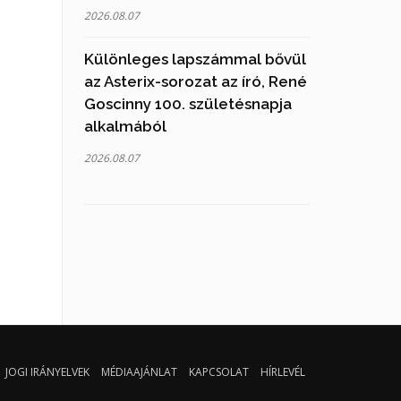
2026.08.07
Különleges lapszámmal bővül
az Asterix-sorozat az író, René
Goscinny 100. születésnapja
alkalmából
2026.08.07
JOGI IRÁNYELVEK
MÉDIAAJÁNLAT
KAPCSOLAT
HÍRLEVÉL