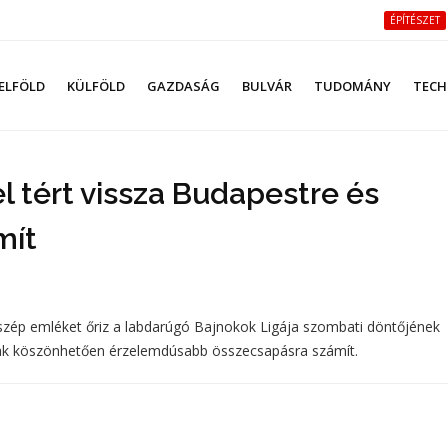
ÉPÍTÉSZET
ELFÖLD
KÜLFÖLD
GAZDASÁG
BULVÁR
TUDOMÁNY
TECH
l tért vissza Budapestre és
mít
i szép emléket őriz a labdarúgó Bajnokok Ligája szombati döntőjének
áznak köszönhetően érzelemdúsabb összecsapásra számít.