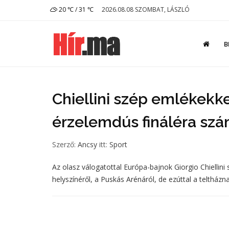
20 ℃ / 31 ℃
2026.08.08 SZOMBAT, LÁSZLÓ
B
Chiellini szép emlékekke
érzelemdús fináléra szá
Szerző:
Ancsy
itt:
Sport
Az olasz válogatottal Európa-bajnok Giorgio Chiellin
helyszínéről, a Puskás Arénáról, de ezúttal a telth