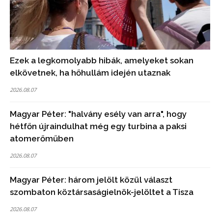
Ezek a legkomolyabb hibák, amelyeket sokan
elkövetnek, ha hőhullám idején utaznak
2026.08.07
Magyar Péter: "halvány esély van arra", hogy
hétfőn újraindulhat még egy turbina a paksi
atomerőműben
2026.08.07
Magyar Péter: három jelölt közül választ
szombaton köztársaságielnök-jelöltet a Tisza
2026.08.07