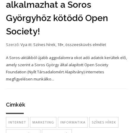
alkalmazhat a Soros
Györgyhöz kötődő Open
Society!
Szerző:
Vya
itt:
Színes hírek
,
18+
,
összeesküvés elmélet
A Soros-aktákból újabb aggodalomra okot adó adatok kerültek elő,
amely szerint a Soros György által alapított Open Society
Foundation (Nyílt Társadalomért Alapítvány) internetes
megfigyelésen munkálko...
Cimkék
INTERNET
MARKETING
INFORMATIKA
SZÍNES HÍREK